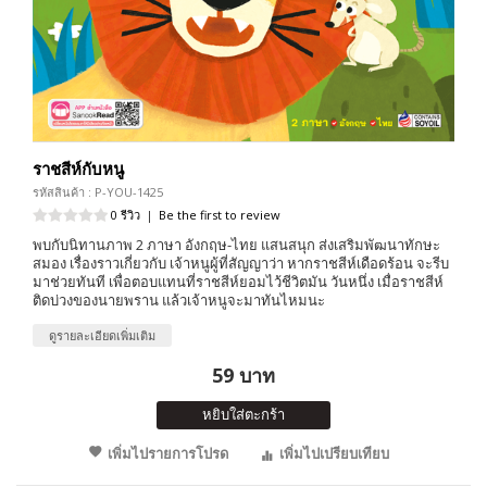
ราชสีห์กับหนู
รหัสสินค้า : P-YOU-1425
0 รีวิว
|
Be the first to review
พบกับนิทานภาพ 2 ภาษา อังกฤษ-ไทย แสนสนุก ส่งเสริมพัฒนาทักษะ
สมอง เรื่องราวเกี่ยวกับ เจ้าหนูผู้ที่สัญญาว่า หากราชสีห์เดือดร้อน จะรีบ
มาช่วยทันที เพื่อตอบแทนที่ราชสีห์ยอมไว้ชีวิตมัน วันหนึ่ง เมื่อราชสีห์
ติดบ่วงของนายพราน แล้วเจ้าหนูจะมาทันไหมนะ
ดูรายละเอียดเพิ่มเติม
59 บาท
หยิบใส่ตะกร้า
เพิ่มไปรายการโปรด
เพิ่มไปเปรียบเทียบ