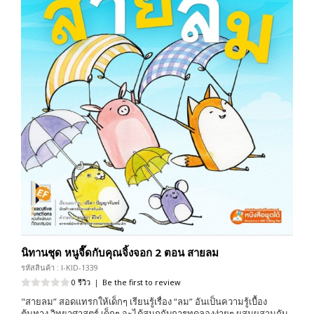
นิทานชุด หนูจี๊ดกับคุณจิ้งจอก 2 ตอน สายลม
รหัสสินค้า : I-KID-1339
0 รีวิว
|
Be the first to review
"สายลม” สอดแทรกให้เด็กๆ เรียนรู้เรื่อง “ลม” อันเป็นความรู้เบื้อง
ต้นทาง วิทยาศาสตร์ เด็กๆ จะได้สนุกกับการทดลองง่ายๆ ผสมผสานกับ