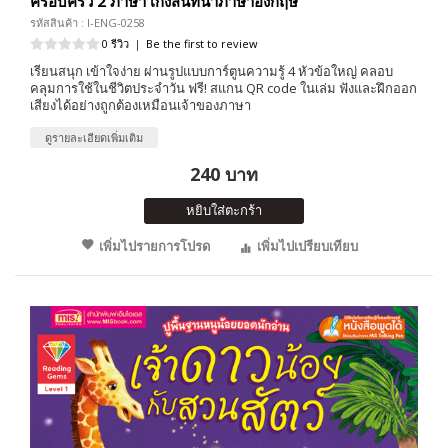
ครอบครัว 2 ภาษา เก่งสนทนาภาษาอังกฤษ
รหัสสินค้า : I-ENG-0258
0 รีวิว
|
Be the first to review
เรียนสนุก เข้าใจง่าย ผ่านรูปแบบการ์ตูนความรู้ 4 หัวข้อใหญ่ คลอบ
คลุมการใช้ในชีวิตประจำวัน ฟรี! สแกน QR code ในเล่ม ฟังและฝึกออก
เสียงได้อย่างถูกต้องเหมือนเจ้าของภาษา
ดูรายละเอียดเพิ่มเติม
240 บาท
หยิบใส่ตะกร้า
เพิ่มไปรายการโปรด
เพิ่มไปเปรียบเทียบ