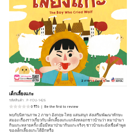
เด็กเลี้ยงแกะ
รหัสสินค้า : P-YOU-1426
0 รีวิว
|
Be the first to review
พบกับนิทานภาพ 2 ภาษา อังกฤษ-ไทย แสนสนุก ส่งเสริมพัฒนาทักษะ
สมอง เรื่องราวเกี่ยวกับ เด็กเลี้ยงแกะแกล้งหลอกชาวบ้านว่า หมาป่ามา
กินแกะหลายครั้ง เมื่อมีหมาป่ามากินแกะจริงๆ ชาวบ้านจะยังเชื่อคำพูด
ของเด็กเลี้ยงแกะไดีอีกหรือ