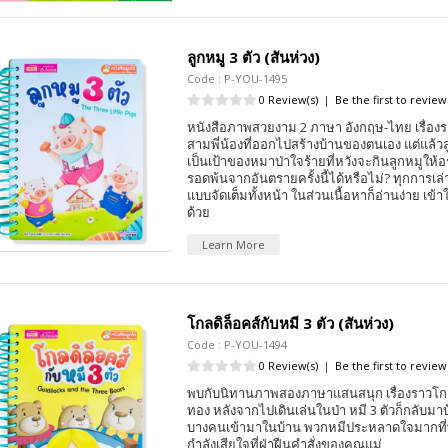
ลูกหมู 3 ตัว (สันห่วง)
Code : P-YOU-1495
0 Review(s)
|
Be the first to review
หนังสือภาพสวยงาม 2 ภาษา อังกฤษ-ไทย เรื่อง
สามพี่น้องที่ออกไปสร้างบ้านของตนเอง แต่แล้วลู
เป็นเป้าของหมาป่าใจร้ายที่หวังจะกินลูกหมูให้อ
รอดพ้นจากอันตรายครั้งนี้ได้หรือไม่? ทุกการเล่
แบบจัดเต็มทั้งหน้า ในส่วนเนื้อหาก็อ่านง่าย เข้
ด้วย
Learn More
โกลดิล็อคส์กับหมี 3 ตัว (สันห่วง)
Code : P-YOU-1494
0 Review(s)
|
Be the first to review
พบกับนิทานภาพสองภาษาแสนสนุก เรื่องราวโกล
ทอง หลังจากไปเดินเล่นในป่า หมี 3 ตัวก็กลับมา
บางคนเข้ามาในบ้าน พวกหมีประหลาดใจมากที่พบ
กำลังเสียใจที่ฝ่าฝืนคำสั่งของคุณแม่