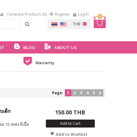
Compare Products (0)
Register
Log In
0
NT
BLOG
ABOUT US
Warranty
Page:
1
2
3
4
5
บเด็ก
150.00 THB
Add to Cart
 15 เพลง มีเนื้อ
Add to Wishlist