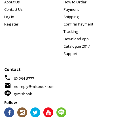
About Us
How to Order
Contact Us
Payment
Log In
Shipping
Register
Confirm Payment
Tracking
Download App
Catalogue 2017
Support
Contact
phone
02-294-8777
mail
no-reply@misbook.com
@misbook
Follow