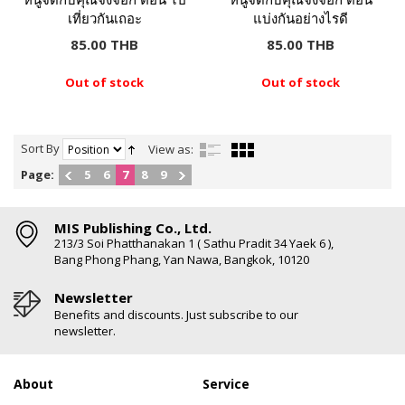
เที่ยวกันเถอะ
แบ่งกันอย่างไรดี
85.00 THB
85.00 THB
Out of stock
Out of stock
Sort By
View as:
Page:
5
6
7
8
9
MIS Publishing Co., Ltd.
213/3 Soi Phatthanakan 1 ( Sathu Pradit 34 Yaek 6 ),
Bang Phong Phang, Yan Nawa, Bangkok, 10120
Newsletter
Benefits and discounts. Just subscribe to our
newsletter.
About
Service