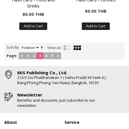
Drinks
80.00 THB
80.00 THB
Add to Cart
Add to Cart
Sort By
View as:
Page:
1
2
3
4
5
MIS Publishing Co., Ltd.
213/3 Soi Phatthanakan 1 ( Sathu Pradit 34 Yaek 6 ),
Bang Phong Phang, Yan Nawa, Bangkok, 10120
Newsletter
Benefits and discounts. Just subscribe to our
newsletter.
About
Service