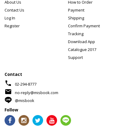
About Us
How to Order
Contact Us
Payment
Log In
Shipping
Register
Confirm Payment
Tracking
Download App
Catalogue 2017
Support
Contact
phone
02-294-8777
mail
no-reply@misbook.com
@misbook
Follow