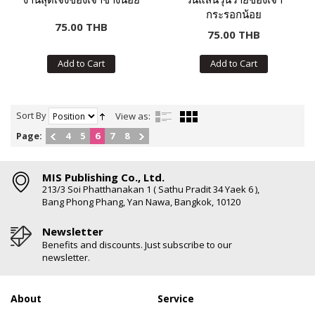
กระรอกน้อย
75.00 THB
75.00 THB
Add to Cart
Add to Cart
Sort By
View as:
Page:
4
5
6
7
8
MIS Publishing Co., Ltd.
213/3 Soi Phatthanakan 1 ( Sathu Pradit 34 Yaek 6 ),
Bang Phong Phang, Yan Nawa, Bangkok, 10120
Newsletter
Benefits and discounts. Just subscribe to our
newsletter.
About
Service