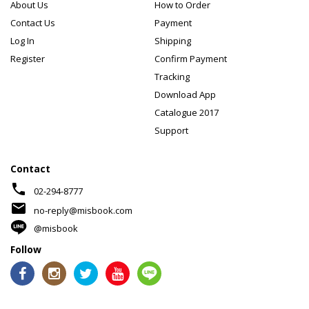
About Us
How to Order
Contact Us
Payment
Log In
Shipping
Register
Confirm Payment
Tracking
Download App
Catalogue 2017
Support
Contact
phone
02-294-8777
mail
no-reply@misbook.com
@misbook
Follow