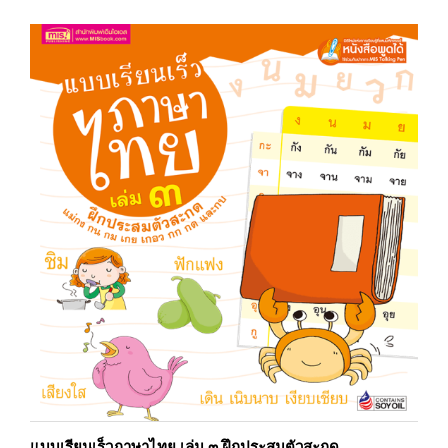
แบบเรียนเร็วภาษาไทย เล่ม ๓ ฝึกประสมตัวสะกด