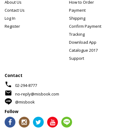
About Us
How to Order
Contact Us
Payment
Log In
Shipping
Register
Confirm Payment
Tracking
Download App
Catalogue 2017
Support
Contact
phone
02-294-8777
mail
no-reply@misbook.com
@misbook
Follow