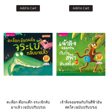
Add to Cart
Add to Cart
ตะล๊อก ต๊อกแต๊ก จระเข้กลับ
เจ้าลิงจอมซนกับก้นสีฟ้าอัน
มาแล้ว (ฉบับปรับปรุง)
สดใส (ฉบับปรับปรุง)