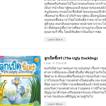
เพลิดเพลินกับดอกไม้ในปาจนพบกับหมาปาเจ้าเ
เป็นการนำภัยมาสู่ตนเองแล้วคุณยายของเธอยังไ
หนูน้อยหมวกแดงไม่เชื่อฟังคำสอนของแม่อีกด้
เชื่อคนง่าย ซึ่งจะนำภัยร้ายมาสู่ตน เมื่อหนู
เธอหลงเชื่อหมาปาโดยไม่ทันคิดว่าหมาป่าอาจค
สูตั่วเธอ เธอกลับบอกจุดหมายปลายทางว่าจะไ
ปา ทั้งยังหลงเชื่อว่าทางที่หมาปาบอกจะเป็นทางท
คุณยายเร็วขึ้น โดยมิทันคิดว่านั่นเป็นการต่อ
Learn More
ลูกเป็ดขี้เหร่ (The Ugly Duckling)
Code : P-YOU-018
พบกับนิทานภาพสองภาษาแสนสนุก เรื่องราวของเ
ต่างจากพี่น้องและเป็ดตัวอื่นที่อาศัยอยู่ร่วมกันใ
ติดตาม สะท้อนแง่คิดเรื่องของการยอมรับความแต
การไม่ยอมรับความแตกต่างในตอนต้น และจบล
ที่สุด นอกจากให้ความเพลิดเพลินแล้ว ยังช่วยสอน
ยอมรับความแตกต่างระหว่างบุคคล การมีไหวพร
ปัญญาเอาตัวรอด เสริมคุณธรรมและจริยธรรมให
ทางอารมณ์และสติปัญญาควบคู่กันไป
Learn More