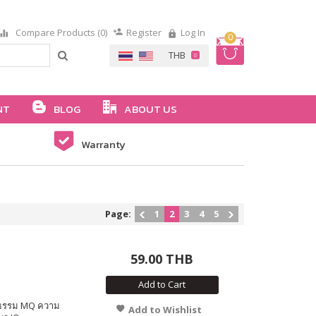
Compare Products (0)
Register
Log In
0
NT
BLOG
ABOUT US
Warranty
Page:
1
2
3
4
5
59.00 THB
Add to Cart
ยธรรม MQ ความ
Add to Wishlist