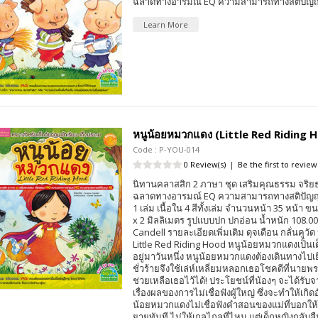
ฉลาดทางอารมณ์ EQ ความสามารถทางสติปัญญ
Learn More
หนูน้อยหมวกแดง (Little Red Riding 
Code : P-YOU-014
0 Review(s)
|
Be the first to review
นิทานคลาสสิก 2 ภาษา ชุด เสริมคุณธรรม จริ
ฉลาดทางอารมณ์ EQ ความสามารถทางสติปัญญ
1 เล่ม เนื้อใน 4 สีทั้งเล่ม จำนวนหน้า 35 หน้า ข
x 2 มิลลิเมตร รูปแบบปก ปกอ่อน น้ำหนัก 108.000
Candell รายละเอียดเพิ่มเติม ดุจเดือน กลั่นคูว
Little Red Riding Hood หนูน้อยหมวกแดงเป็นเด็ก
อยู่มาวันหนึ่ง หนูน้อยหมวกแดงต้องเดินทางไปเ
ชั่วร้ายจึงใช้เล่ห์เหลี่ยมหลอกเธอโชคดีที่นา
ช่วยเหลือเธอไว้ได้! ประโยชน์ที่น้องๆ จะได้รับจ
เรื่องผลของการไม่เชื่อฟังผู้ใหญ่ ซึ่งจะทำให้เกิด
น้อยหมวกแดงไม่เชื่อฟังคำสอนของแม่ที่บอกให
ยายทันที ไม่ให้เถลไถลที่ไหน แต่เด็กหญิงกลับลืม