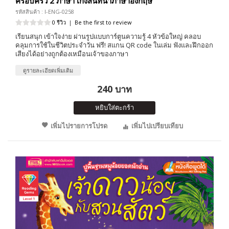
ครอบครัว 2 ภาษา เก่งสนทนาภาษาอังกฤษ
รหัสสินค้า : I-ENG-0258
0 รีวิว
|
Be the first to review
เรียนสนุก เข้าใจง่าย ผ่านรูปแบบการ์ตูนความรู้ 4 หัวข้อใหญ่ คลอบ
คลุมการใช้ในชีวิตประจำวัน ฟรี! สแกน QR code ในเล่ม ฟังและฝึกออก
เสียงได้อย่างถูกต้องเหมือนเจ้าของภาษา
ดูรายละเอียดเพิ่มเติม
240 บาท
หยิบใส่ตะกร้า
เพิ่มไปรายการโปรด
เพิ่มไปเปรียบเทียบ