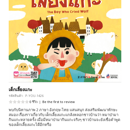
เด็กเลี้ยงแกะ
รหัสสินค้า : P-YOU-1426
0 รีวิว
|
Be the first to review
พบกับนิทานภาพ 2 ภาษา อังกฤษ-ไทย แสนสนุก ส่งเสริมพัฒนาทักษะ
สมอง เรื่องราวเกี่ยวกับ เด็กเลี้ยงแกะแกล้งหลอกชาวบ้านว่า หมาป่ามา
กินแกะหลายครั้ง เมื่อมีหมาป่ามากินแกะจริงๆ ชาวบ้านจะยังเชื่อคำพูด
ของเด็กเลี้ยงแกะไดีอีกหรือ