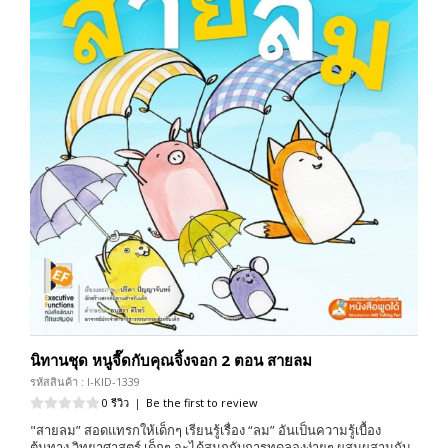
นิทานชุด หนูจี๊ดกับคุณจิ้งจอก 2 ตอน สายลม
รหัสสินค้า : I-KID-1339
0 รีวิว
|
Be the first to review
"สายลม” สอดแทรกให้เด็กๆ เรียนรู้เรื่อง “ลม” อันเป็นความรู้เบื้อง
ต้นทาง วิทยาศาสตร์ เด็กๆ จะได้สนุกกับการทดลองง่ายๆ ผสมผสานกับ