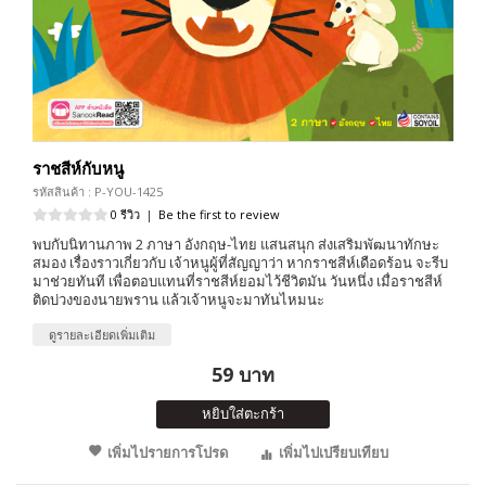
ราชสีห์กับหนู
รหัสสินค้า : P-YOU-1425
0 รีวิว
|
Be the first to review
พบกับนิทานภาพ 2 ภาษา อังกฤษ-ไทย แสนสนุก ส่งเสริมพัฒนาทักษะ
สมอง เรื่องราวเกี่ยวกับ เจ้าหนูผู้ที่สัญญาว่า หากราชสีห์เดือดร้อน จะรีบ
มาช่วยทันที เพื่อตอบแทนที่ราชสีห์ยอมไว้ชีวิตมัน วันหนึ่ง เมื่อราชสีห์
ติดบ่วงของนายพราน แล้วเจ้าหนูจะมาทันไหมนะ
ดูรายละเอียดเพิ่มเติม
59 บาท
หยิบใส่ตะกร้า
เพิ่มไปรายการโปรด
เพิ่มไปเปรียบเทียบ