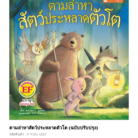
ตามล่าหาสัตว์ประหลาดตัวโต (ฉบับปรับปรุง)
รหัสสินค้า : P-YOU-1267