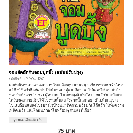
จอมฮึดฮัดกับจอมบูดบึ้ง (ฉบับปรับปรุง)
รหัสสินค้า : P-YOU-1269
พบกับนิทานภาพสองภาษา ไทย-อังกฤษ แสนสนุก เรื่องราวของเจ้าโทร
ลล์ซึ่งมีชื่อว่าฮึดฮัด มันมีนิสัยชอบอยู่คนเดียวและไม่เคยมีเพื่อน มันไม่
ชอบวันอังคาร ไม่ชอบผู้คน และไม่ชอบสุงสิงกับใคร แต่แล้ววันหนึ่งมัน
ได้รับจดหมายเชิญให้ไปงานเลี้ยง หลังจากนั้นทุกอย่างก็เปลี่ยนแปลง
ไป...เปลี่ยนแปลงไปอย่างไรบ้างนะ? ติดตามพร้อมกันได้แล้ว ให้ทั้งความ
เพลิดเพลินและฝึกฝนภาษาไปพร้อมๆ กันเลยทีเดียว
ดูรายละเอียดเพิ่มเติม
75 บาท