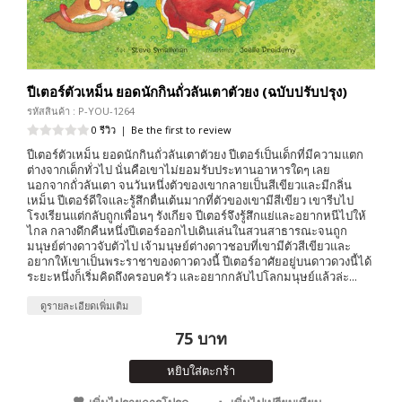
ปีเตอร์ตัวเหม็น ยอดนักกินถั่วลันเตาตัวยง (ฉบับปรับปรุง)
รหัสสินค้า : P-YOU-1264
0 รีวิว
|
Be the first to review
ปีเตอร์ตัวเหม็น ยอดนักกินถั่วลันเตาตัวยง ปีเตอร์เป็นเด็กที่มีความแตก
ต่างจากเด็กทั่วไป นั่นคือเขาไม่ยอมรับประทานอาหารใดๆ เลย
นอกจากถั่วลันเตา จนวันหนึ่งตัวของเขากลายเป็นสีเขียวและมีกลิ่น
เหม็น ปีเตอร์ดีใจและรู้สึกตื่นเต้นมากที่ตัวของเขามีสีเขียว เขารีบไป
โรงเรียนแต่กลับถูกเพื่อนๆ รังเกียจ ปีเตอร์จึงรู้สึกแย่และอยากหนีไปให้
ไกล กลางดึกคืนหนึ่งปีเตอร์ออกไปเดินเล่นในสวนสาธารณะจนถูก
มนุษย์ต่างดาวจับตัวไป เจ้ามนุษย์ต่างดาวชอบที่เขามีตัวสีเขียวและ
อยากให้เขาเป็นพระราชาของดาวดวงนี้ ปีเตอร์อาศัยอยู่บนดาวดวงนี้ได้
ระยะหนึ่งก็เริ่มคิดถึงครอบครัว และอยากกลับไปโลกมนุษย์แล้วล่ะ...
ดูรายละเอียดเพิ่มเติม
75 บาท
หยิบใส่ตะกร้า