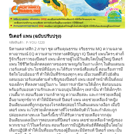
ปีเตอร์ แพน (ฉบับปรับปรุง)
รหัสสินค้า : P-YOU-1220
นิทานคลาสสิก 2 ภาษา ชุด เสริมคุณธรรม จริยธรรม MQ ความฉลาด
ทางอารมณ์ EQ ความสามารถทางสติปัญญา IQ ปีเตอร์ แพนใครๆ ต่างก็
รู้จักเรื่องราวของปีเตอร์ แพน เด็กชายผู้ไม่มีวันเติบโตเป็นผู้ใหญ่ ปีเตอร์
แพน ใช้ชีวิตวัยเด็กตลอดกาลของเขาผจญภัยในเกาะเล็กๆ ในดินแดนเน
เวอร์แลนด์ ประโยชน์ที่น้องๆ จะได้รับจากหนังสือเล่มนี้ สอนเรื่องการมี
จิตใจโอบอ้อมอารี ทำให้เป็นที่รักของทุกๆ คน เมื่อเวนดดี้ได้ไปยังดิน
แดนเนอเวอร์แลนด์ตามคำเชิญของปีเตอร์ แพน เธอทำหน้าที่เป็นดั่งแม่
ของเด็กๆ ที่หลงทางอยู่ในเกาะ โดยการเล่านิทานให้เด็กๆ ฟังก่อนนอน
พร้มอกับมอบความรักและความอบอุ่นให้เด็กๆ เหล่านั้น ทำให้เด็กๆรัก
เวนดี้มาก สอนเรื่องความกล้าหาญ ความเสียสละ และการช่วยเหลือผู้
อื่นยามทุกข์ยาก ทำให้มีมิตรแท้ ปีเตอร์ แพน เคยช่วยเหลือเจ้าหญิง
อินเดียนแดงที่ถูกกลุ่มของโจรสลัดปล่อยไว้ในดินแดนนางเงือก เมื่อปี
เตอร์ แพน จะไปช่วยเด็กหลงทางที่โจรสลัดจับตัวไว้และกำลังจะถูก
ปล่อยลงกลางทะเล ในครั้งนี้เขาก็ได้รับความช่วยเหลือจากกลุ่ม
อินเดียนแดงเป็นการตอบแทนที่ปีเตอร์ แพน เคยช่วยเหลือเจ้าหญิงของ
พวกเขาเอาไว้ในครั้งก่อน สอนเรื่องการมีปฏิสัมพันธ์ที่ดีต่อผู้อื่นโดยไม่
เลือกปฏิบัติ ทำให้เป็นที่ยอมรับของผู้อื่นและมีมิตรแท้ ปีเตอร์ แพน เป็น