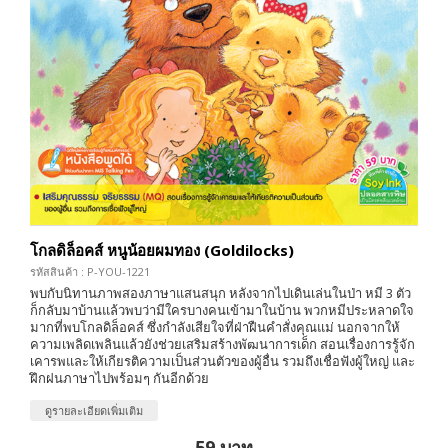
โกลดิล็อคส์ หนูน้อยผมทอง (Goldilocks)
รหัสสินค้า : P-YOU-1221
พบกับนิทานภาพสองภาษาแสนสนุก หลังจากไปเดินเล่นในป่า หมี 3 ตัว
ก็กลับมาบ้านแล้วพบว่ามีใครบางคนเข้ามาในบ้าน พวกหมีประหลาดใจ
มากที่พบโกลดิล็อคส์ ซึ่งกำลังเสียใจที่ฝ่าฝืนคำสั่งคุณแม่ นอกจากให้
ความเพลิดเพลินแล้วยังช่วยเสริมสร้างพัฒนาการเด็ก สอนเรื่องการรู้จัก
เคารพและให้เกียรติความเป็นส่วนตัวของผู้อื่น รวมถึงเชื่อฟังผู้ใหญ่ และ
ฝึกฝนภาษาไปพร้อมๆ กันอีกด้วย
ดูรายละเอียดเพิ่มเติม
59 บาท