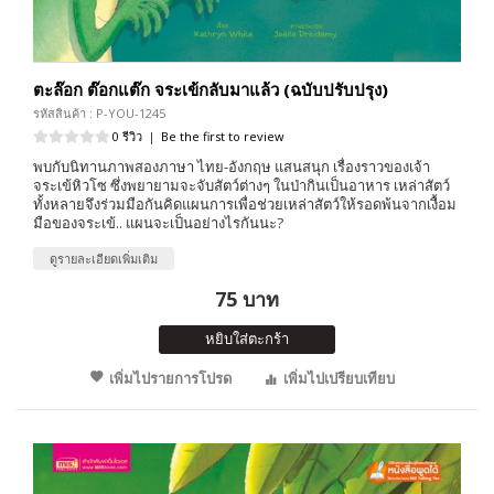
ตะล๊อก ต๊อกแต๊ก จระเข้กลับมาแล้ว (ฉบับปรับปรุง)
รหัสสินค้า : P-YOU-1245
0 รีวิว
|
Be the first to review
พบกับนิทานภาพสองภาษา ไทย-อังกฤษ แสนสนุก เรื่องราวของเจ้า
จระเข้หิวโซ ซึ่งพยายามจะจับสัตว์ต่างๆ ในป่ากินเป็นอาหาร เหล่าสัตว์
ทั้งหลายจึงร่วมมือกันคิดแผนการเพื่อช่วยเหล่าสัตว์ให้รอดพ้นจากเงื้อม
มือของจระเข้.. แผนจะเป็นอย่างไรกันนะ?
ดูรายละเอียดเพิ่มเติม
75 บาท
หยิบใส่ตะกร้า
เพิ่มไปรายการโปรด
เพิ่มไปเปรียบเทียบ