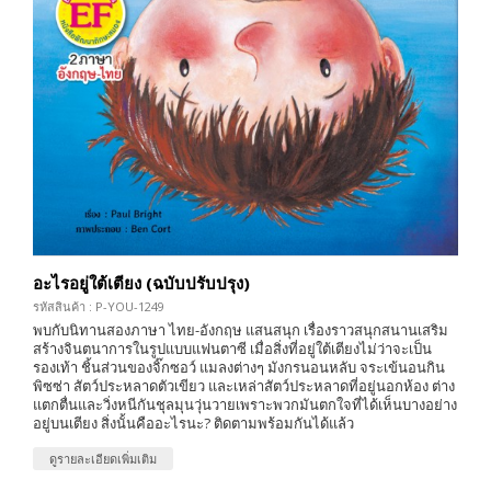
อะไรอยู่ใต้เตียง (ฉบับปรับปรุง)
รหัสสินค้า : P-YOU-1249
พบกับนิทานสองภาษา ไทย-อังกฤษ แสนสนุก เรื่องราวสนุกสนานเสริม
สร้างจินตนาการในรูปแบบแฟนตาซี เมื่อสิ่งที่อยู่ใต้เตียงไม่ว่าจะเป็น
รองเท้า ชิ้นส่วนของจิ๊กซอว์ แมลงต่างๆ มังกรนอนหลับ จระเข้นอนกิน
พิซซ่า สัตว์ประหลาดตัวเขียว และเหล่าสัตว์ประหลาดที่อยู่นอกห้อง ต่าง
แตกตื่นและวิ่งหนีกันชุลมุนวุ่นวายเพราะพวกมันตกใจที่ได้เห็นบางอย่าง
อยู่บนเตียง สิ่งนั้นคืออะไรนะ? ติดตามพร้อมกันได้แล้ว
ดูรายละเอียดเพิ่มเติม