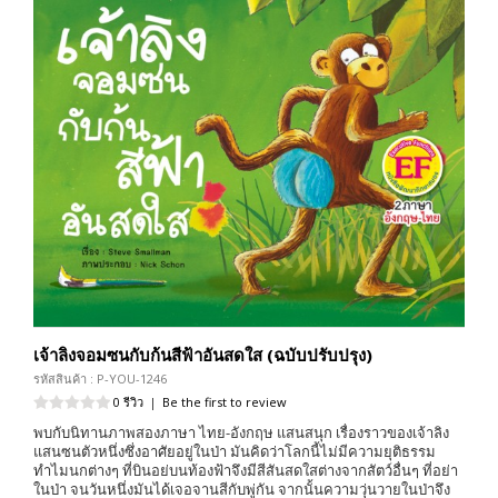
เจ้าลิงจอมซนกับก้นสีฟ้าอันสดใส (ฉบับปรับปรุง)
รหัสสินค้า : P-YOU-1246
0 รีวิว
|
Be the first to review
พบกับนิทานภาพสองภาษา ไทย-อังกฤษ แสนสนุก เรื่องราวของเจ้าลิง
แสนซนตัวหนึ่งซึ่งอาศัยอยู่ในป่า มันคิดว่าโลกนี้ไม่มีความยุติธรรม
ทำไมนกต่างๆ ที่บินอย่บนท้องฟ้าจึงมีสีสันสดใสต่างจากสัตว์อื่นๆ ที่อย่า
ในป่า จนวันหนึ่งมันได้เจอจานสีกับพู่กัน จากนั้นความวุ่นวายในป่าจึง