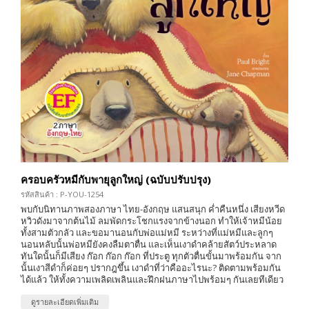
ครอบครัวหมีกับพายุลูกใหญ่ (ฉบับปรับปรุง)
รหัสสินค้า : P-YOU-1254
พบกับนิทานภาพสองภาษา ไทย-อังกฤษ แสนสนุก ค่ำคืนหนึ่ง เสียงหวีด
หวิวดังมาจากต้นไม้ ลมพัดกระโชกแรงจากข้างนอก ทำให้เจ้าหมีน้อย
ทั้งสามตัวกลัว และขอมานอนกับพ่อแม่หมี ระหว่างที่แม่หมีและลูกๆ
นอนหลับนั้นพ่อหมียังคงลืมตาตื่น และเห็นเงาดำคล้ายสัตว์ประหลาด
ทันใดนั้นก็มีเสียง ก๊อก ก๊อก ก๊อก ที่ประตู ทุกตัวตื่นขั้นมาพร้อมกัน จาก
นั้นเงาสีดำก็ค่อยๆ ปรากฎขึ้น เงาดำที่ว่าคืออะไรนะ? ติดตามพร้อมกัน
ได้แล้ว ให้ทั้งความเพลิดเพลินและฝึกฝนภาษาไปพร้อมๆ กันเลยทีเดียว
ดูรายละเอียดเพิ่มเติม