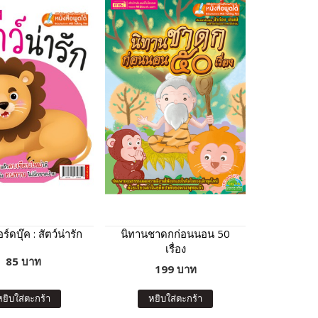
์ดบุ๊ค : สัตว์น่ารัก
นิทานชาดกก่อนนอน 50
เรื่อง
85 บาท
199 บาท
หยิบใส่ตะกร้า
หยิบใส่ตะกร้า