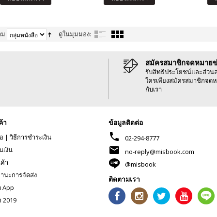
าม
ดูในมุมมอง:
สมัครสมาชิกจดหมายข
รับสิทธิประโยชน์และส่วน
ใครเพียงสมัครสมาชิกจดห
กับเรา
ค้า
ข้อมูลติดต่อ
phone
้อ
|
วิธีการชำระเงิน
02-294-8777
mail
นเงิน
no-reply@misbook.com
นค้า
@misbook
านะการจัดส่ง
ติดตามเรา
ด App
ก 2019