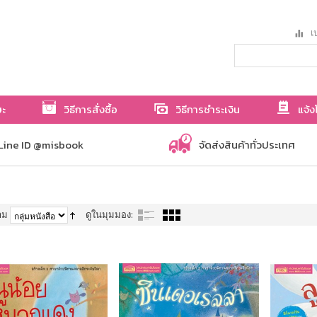
เป
ษะ
วิธีการสั่งซื้อ
วิธีการชำระเงิน
แจ้ง
Line ID @misbook
จัดส่งสินค้าทั่วประเทศ
าม
ดูในมุมมอง: