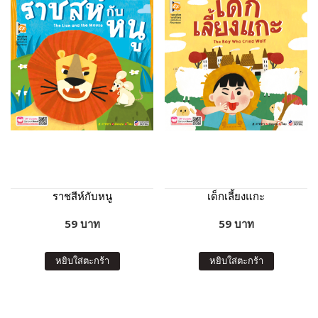
ราชสีห์กับหนู
เด็กเลี้ยงแกะ
59 บาท
59 บาท
หยิบใส่ตะกร้า
หยิบใส่ตะกร้า