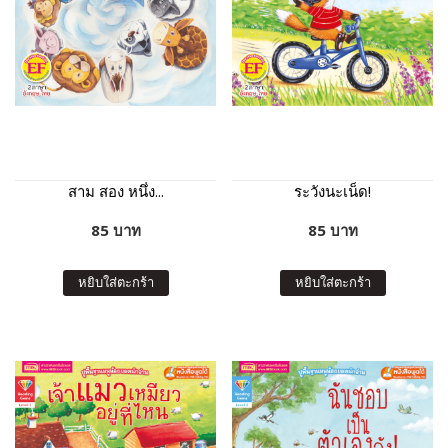
สาม สอง หนึ่ง...
ระวังนะเน็ด!
85 บาท
85 บาท
หยิบใส่ตะกร้า
หยิบใส่ตะกร้า