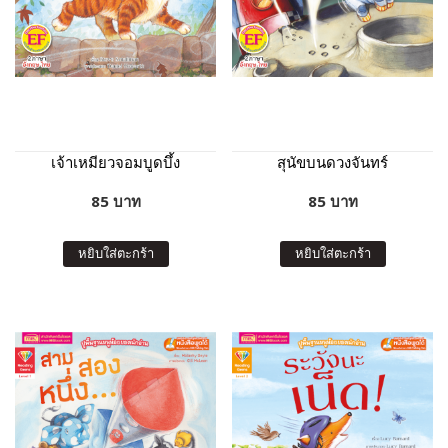
เจ้าเหมียวจอมบูดบึ้ง
สุนัขบนดวงจันทร์
85 บาท
85 บาท
หยิบใส่ตะกร้า
หยิบใส่ตะกร้า