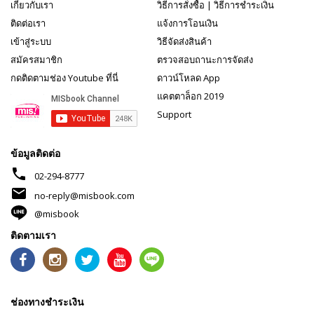
เกี่ยวกับเรา
วิธีการสั่งซื้อ
|
วิธีการชำระเงิน
ติดต่อเรา
แจ้งการโอนเงิน
เข้าสู่ระบบ
วิธีจัดส่งสินค้า
สมัครสมาชิก
ตรวจสอบถานะการจัดส่ง
กดติดตามช่อง Youtube ที่นี่
ดาวน์โหลด App
แคตตาล็อก 2019
Support
ข้อมูลติดต่อ
phone
02-294-8777
mail
no-reply@misbook.com
@misbook
ติดตามเรา
ช่องทางชำระเงิน