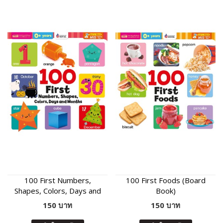
100 First Numbers,
100 First Foods (Board
Shapes, Colors, Days and
Book)
Months (Board Book)
150 บาท
150 บาท