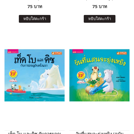
75 บาท
75 บาท
หยิบใส่ตะกร้า
หยิบใส่ตะกร้า
เท็ด โบ และดิซ กับการผจญ
วันที่แสนจะยุ่งเหยิง (ฉบับ