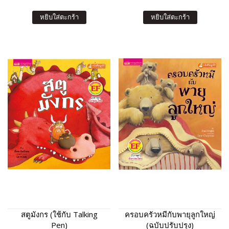
หยิบใส่ตะกร้า
หยิบใส่ตะกร้า
สตูมังกร (ใช้กับ Talking
ครอบครัวหมีกับพายุลูกใหญ่
Pen)
(ฉบับปรับปรุง)