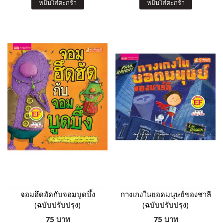
หยิบใส่ตะกร้า
หยิบใส่ตะกร้า
จอมฮึดฮัดกับจอมบูดบึ้ง
กางเกงในยอดมนุษย์ของชาลี
(ฉบับปรับปรุง)
(ฉบับปรับปรุง)
75 บาท
75 บาท