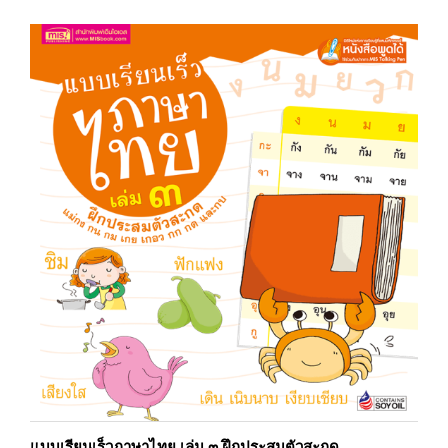
แบบเรียนเร็วภาษาไทย เล่ม ๓ ฝึกประสมตัวสะกด