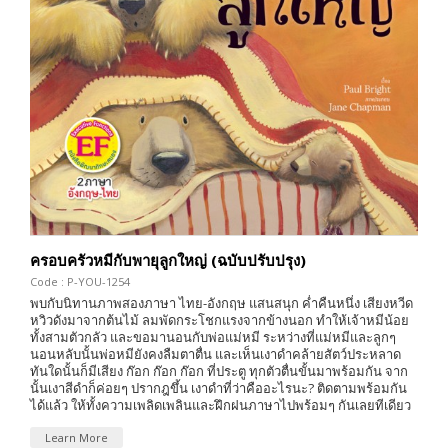
ครอบครัวหมีกับพายุลูกใหญ่ (ฉบับปรับปรุง)
Code : P-YOU-1254
พบกับนิทานภาพสองภาษา ไทย-อังกฤษ แสนสนุก ค่ำคืนหนึ่ง เสียงหวีด
หวิวดังมาจากต้นไม้ ลมพัดกระโชกแรงจากข้างนอก ทำให้เจ้าหมีน้อย
ทั้งสามตัวกลัว และขอมานอนกับพ่อแม่หมี ระหว่างที่แม่หมีและลูกๆ
นอนหลับนั้นพ่อหมียังคงลืมตาตื่น และเห็นเงาดำคล้ายสัตว์ประหลาด
ทันใดนั้นก็มีเสียง ก๊อก ก๊อก ก๊อก ที่ประตู ทุกตัวตื่นขั้นมาพร้อมกัน จาก
นั้นเงาสีดำก็ค่อยๆ ปรากฎขึ้น เงาดำที่ว่าคืออะไรนะ? ติดตามพร้อมกัน
ได้แล้ว ให้ทั้งความเพลิดเพลินและฝึกฝนภาษาไปพร้อมๆ กันเลยทีเดียว
Learn More