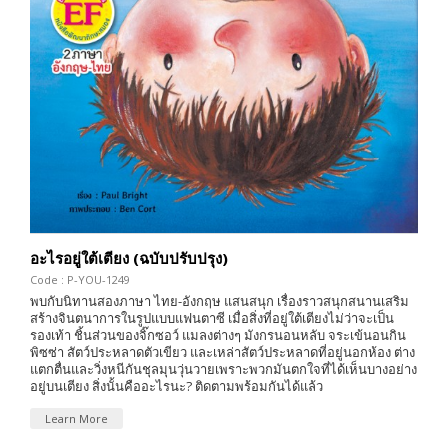
อะไรอยู่ใต้เตียง (ฉบับปรับปรุง)
Code : P-YOU-1249
พบกับนิทานสองภาษา ไทย-อังกฤษ แสนสนุก เรื่องราวสนุกสนานเสริม
สร้างจินตนาการในรูปแบบแฟนตาซี เมื่อสิ่งที่อยู่ใต้เตียงไม่ว่าจะเป็น
รองเท้า ชิ้นส่วนของจิ๊กซอว์ แมลงต่างๆ มังกรนอนหลับ จระเข้นอนกิน
พิซซ่า สัตว์ประหลาดตัวเขียว และเหล่าสัตว์ประหลาดที่อยู่นอกห้อง ต่าง
แตกตื่นและวิ่งหนีกันชุลมุนวุ่นวายเพราะพวกมันตกใจที่ได้เห็นบางอย่าง
อยู่บนเตียง สิ่งนั้นคืออะไรนะ? ติดตามพร้อมกันได้แล้ว
Learn More