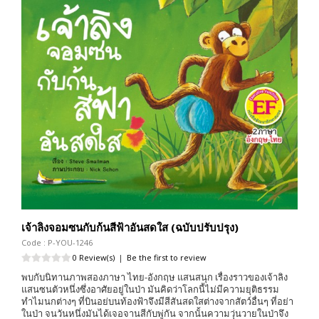
เจ้าลิงจอมซนกับก้นสีฟ้าอันสดใส (ฉบับปรับปรุง)
Code : P-YOU-1246
0 Review(s)
|
Be the first to review
พบกับนิทานภาพสองภาษา ไทย-อังกฤษ แสนสนุก เรื่องราวของเจ้าลิง
แสนซนตัวหนึ่งซึ่งอาศัยอยู่ในป่า มันคิดว่าโลกนี้ไม่มีความยุติธรรม
ทำไมนกต่างๆ ที่บินอย่บนท้องฟ้าจึงมีสีสันสดใสต่างจากสัตว์อื่นๆ ที่อย่า
ในป่า จนวันหนึ่งมันได้เจอจานสีกับพู่กัน จากนั้นความวุ่นวายในป่าจึง