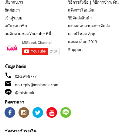
เกี่ยวกับเรา
วิธีการสั่งซื้อ
|
วิธีการชำระเงิน
ติดต่อเรา
แจ้งการโอนเงิน
เข้าสู่ระบบ
วิธีจัดส่งสินค้า
สมัครสมาชิก
ตรวจสอบถานะการจัดส่ง
กดติดตามช่อง Youtube ที่นี่
ดาวน์โหลด App
แคตตาล็อก 2019
Support
ข้อมูลติดต่อ
phone
02-294-8777
mail
no-reply@misbook.com
@misbook
ติดตามเรา
ช่องทางชำระเงิน