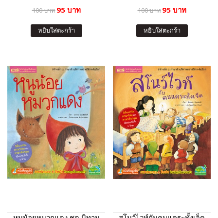
95 บาท
95 บาท
100 บาท
100 บาท
หยิบใส่ตะกร้า
หยิบใส่ตะกร้า
หนูน้อยหมวกแดง ชุด นิทาน
สโนว์ไวท์กับคนแคระทั้งเจ็ด