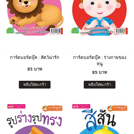
การ์ดบอร์ดบุ๊ค : สัตว์น่ารัก
การ์ดบอร์ดบุ๊ค : ร่างกายของ
หนู
85 บาท
85 บาท
หยิบใส่ตะกร้า
หยิบใส่ตะกร้า