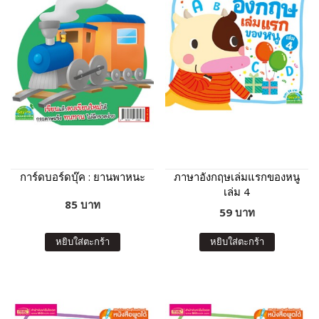
การ์ดบอร์ดบุ๊ค : ยานพาหนะ
ภาษาอังกฤษเล่มแรกของหนู
เล่ม 4
85 บาท
59 บาท
หยิบใส่ตะกร้า
หยิบใส่ตะกร้า