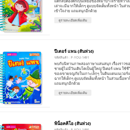
แต่กลับต้องตกเป็นเหยื่อของหมาป่าใจร้ายที่วา
เล่าจะมีฉากให้เด็กๆ ดูแบบจัดเต็มทั้งหน้า ในส่วน
เข้าใจง่าย แถมสนุกอีกด้วย
ดูรายละเอียดเพิ่มเติม
ปีเตอร์ แพน (สันห่วง)
รหัสสินค้า : P-YOU-1491
พบกับนิทานภาพสองภาษาแสนสนุก เรื่องราวของป
ชายผู้ไม่มีวันเติบโตเป็นผู้ใหญ่ ปีเตอร์ แพน ใช้
ของเขาผจญภัยในเกาะเล็กๆ ในดินแดนเนเวอร์แล
ฉากให้เด็กๆ ดูแบบจัดเต็มทั้งหน้า ในส่วนเนื้อหาก
แถมสนุกอีกด้วย
ดูรายละเอียดเพิ่มเติม
พิน็อคคิโอ (สันห่วง)
รหัสสินค้า : P-YOU-1490