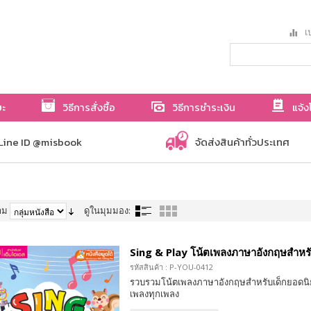
เป
ษะ
วิธีการสั่งซื้อ
วิธีการชำระเงิน
แจ้ง
Line ID @misbook
จัดส่งสินค้าทั่วประเทศ
าม
ดูในมุมมอง:
Sing & Play โน้ตเพลงภาษาอังกฤษสำหรั
รหัสสินค้า : P-YOU-0412
รวบรวมโน้ตเพลงภาษาอังกฤษสำหรับเด็กยอดนิยม
เพลงทุกเพลง