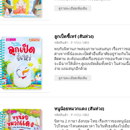
ดูรายละเอียดเพิ่มเติม
ลูกเป็ดขี้เหร่ (สันห่วง)
รหัสสินค้า : P-YOU-1493
พบกับนิทานภาพสองภาษาแสนสนุก เรื่องราวของเ
ต่างจากพี่น้องและเป็ดตัวอื่นที่อาศัยอยู่ร่วมกันใ
ติดตาม สะท้อนแง่คิดเรื่องของการยอมรับความแ
จะมีฉากให้เด็กๆ ดูแบบจัดเต็มทั้งหน้า ในส่วนเนื้
ง่าย แถมสนุกอีกด้วย
ดูรายละเอียดเพิ่มเติม
หนูน้อยหมวกแดง (สันห่วง)
รหัสสินค้า : P-YOU-1492
นิทาน 2 ภาษา อังกฤษ-ไทย เรื่องราวของหนูน้อยท
ไปไหนมาไหนตลอดเวลา ในวันที่เธอต้องไปเยี่ย