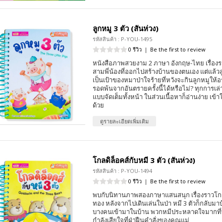
ลูกหมู 3 ตัว (สันห่วง)
รหัสสินค้า : P-YOU-1495
0 รีวิว
|
Be the first to review
หนังสือภาพสวยงาม 2 ภาษา อังกฤษ-ไทย เรื่อง
สามพี่น้องที่ออกไปสร้างบ้านของตนเอง แต่แล้วลู
เป็นเป้าของหมาป่าใจร้ายที่หวังจะกินลูกหมูให้อ
รอดพ้นจากอันตรายครั้งนี้ได้หรือไม่? ทุกการเล่
แบบจัดเต็มทั้งหน้า ในส่วนเนื้อหาก็อ่านง่าย เข้
ด้วย
ดูรายละเอียดเพิ่มเติม
โกลดิล็อคส์กับหมี 3 ตัว (สันห่วง)
รหัสสินค้า : P-YOU-1494
0 รีวิว
|
Be the first to review
พบกับนิทานภาพสองภาษาแสนสนุก เรื่องราวโกล
ทอง หลังจากไปเดินเล่นในป่า หมี 3 ตัวก็กลับมา
บางคนเข้ามาในบ้าน พวกหมีประหลาดใจมากที่พบ
กำลังเสียใจที่ฝ่าฝืนคำสั่งของคุณแม่