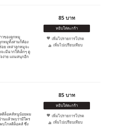
85 บาท
หยิบใส่ตะกร้า
ราวของลูกหมู
เพิ่มไปรายการโปรด
กหมูทั้งสามก็ต้อง
เพิ่มไปเปรียบเทียบ
ร่อย เหล่าลูกหมูจะ
าจะมีฉากให้เด็กๆ ดู
าใจง่าย แถมสนุกอีก
85 บาท
หยิบใส่ตะกร้า
ดิล็อคส์หนูน้อยผม
เพิ่มไปรายการโปรด
บ้านแล้วพบว่ามีใคร
เพิ่มไปเปรียบเทียบ
โกลดิล็อคส์ ซึ่ง