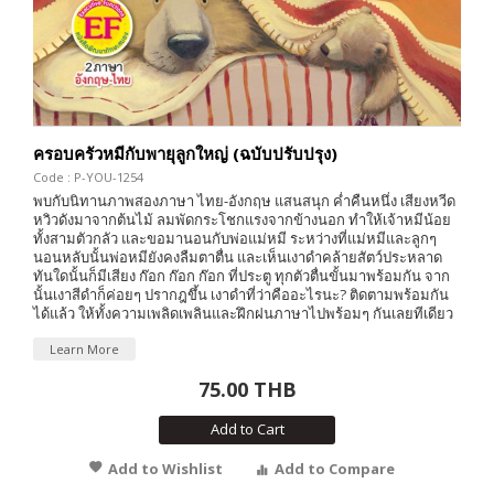
ครอบครัวหมีกับพายุลูกใหญ่ (ฉบับปรับปรุง)
Code : P-YOU-1254
พบกับนิทานภาพสองภาษา ไทย-อังกฤษ แสนสนุก ค่ำคืนหนึ่ง เสียงหวีด
หวิวดังมาจากต้นไม้ ลมพัดกระโชกแรงจากข้างนอก ทำให้เจ้าหมีน้อย
ทั้งสามตัวกลัว และขอมานอนกับพ่อแม่หมี ระหว่างที่แม่หมีและลูกๆ
นอนหลับนั้นพ่อหมียังคงลืมตาตื่น และเห็นเงาดำคล้ายสัตว์ประหลาด
ทันใดนั้นก็มีเสียง ก๊อก ก๊อก ก๊อก ที่ประตู ทุกตัวตื่นขั้นมาพร้อมกัน จาก
นั้นเงาสีดำก็ค่อยๆ ปรากฎขึ้น เงาดำที่ว่าคืออะไรนะ? ติดตามพร้อมกัน
ได้แล้ว ให้ทั้งความเพลิดเพลินและฝึกฝนภาษาไปพร้อมๆ กันเลยทีเดียว
Learn More
75.00 THB
Add to Cart
Add to Wishlist
Add to Compare