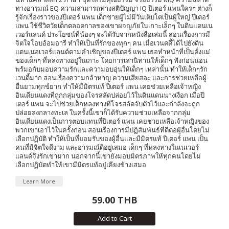
ทางอารมณ์ EQ ความสามารถทางสติปัญญา IQ ปีเตอร์ แพนใครๆ ต่างก็
รู้จักเรื่องราวของปีเตอร์ แพน เด็กชายผู้ไม่มีวันเติบโตเป็นผู้ใหญ่ ปีเตอร์
แพน ใช้ชีวิตวัยเด็กตลอดกาลของเขาผจญภัยในเกาะเล็กๆ ในดินแดนเน
เวอร์แลนด์ ประโยชน์ที่น้องๆ จะได้รับจากหนังสือเล่มนี้ สอนเรื่องการมี
จิตใจโอบอ้อมอารี ทำให้เป็นที่รักของทุกๆ คน เมื่อเวนดดี้ได้ไปยังดิน
แดนเนอเวอร์แลนด์ตามคำเชิญของปีเตอร์ แพน เธอทำหน้าที่เป็นดั่งแม่
ของเด็กๆ ที่หลงทางอยู่ในเกาะ โดยการเล่านิทานให้เด็กๆ ฟังก่อนนอน
พร้มอกับมอบความรักและความอบอุ่นให้เด็กๆ เหล่านั้น ทำให้เด็กๆรัก
เวนดี้มาก สอนเรื่องความกล้าหาญ ความเสียสละ และการช่วยเหลือผู้
อื่นยามทุกข์ยาก ทำให้มีมิตรแท้ ปีเตอร์ แพน เคยช่วยเหลือเจ้าหญิง
อินเดียนแดงที่ถูกกลุ่มของโจรสลัดปล่อยไว้ในดินแดนนางเงือก เมื่อปี
เตอร์ แพน จะไปช่วยเด็กหลงทางที่โจรสลัดจับตัวไว้และกำลังจะถูก
ปล่อยลงกลางทะเล ในครั้งนี้เขาก็ได้รับความช่วยเหลือจากกลุ่ม
อินเดียนแดงเป็นการตอบแทนที่ปีเตอร์ แพน เคยช่วยเหลือเจ้าหญิงของ
พวกเขาเอาไว้ในครั้งก่อน สอนเรื่องการมีปฏิสัมพันธ์ที่ดีต่อผู้อื่นโดยไม่
เลือกปฏิบัติ ทำให้เป็นที่ยอมรับของผู้อื่นและมีมิตรแท้ ปีเตอร์ แพน เป็น
คนที่มีจิตใจดีงาม และอารมณ์ดีอยู่เสมอ เด็กๆ ที่หลงทางในเนเวอร์
แลนด์จึงรักเขามาก นอกจากนี้เขายังมอบมิตรภาพให้ทุกคนโดยไม่
เลือกปฏิบัตทำให้เขามีมิตรแท้อยู่เคียงข้างเสมอ
Learn More
59.00 THB
Add to Cart