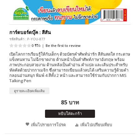
การ์ดบอร์ดบุ๊ค : สีสัน
รหัสสินค้า : P-YOU-877
0 รีวิว
|
Be the first to review
เปิดโลกการเรียนรู้ให้กับเด็กๆ ด้วยบัตรคำศัพท์น่ารัก สีสันสดใส กระดาษ
แข็งทนทาน ไม่ฉีกขาดง่าย ด้านหน้าเป็นคำศัพท์ภาษาอังกฤษ พร้อม
ภาพประกอบสวยงาม ด้านหลังเป็นคำอ่าน คำแปล และเส้นประสำหรับ
หัดคัดด้วยปากกาเมจิก ซึ่งสามารถเขียนแล้วลบได้ เสริมความรู้ด้วยคำ
กลอนอ่านสนุก พิมพ์ 4 สีทั้ง 2 หน้า และสามารถใช้ร่วมกับปากกา MIS
Talking Pen
ดูรายละเอียดเพิ่มเติม
85 บาท
หยิบใส่ตะกร้า
เพิ่มไปรายการโปรด
เพิ่มไปเปรียบเทียบ