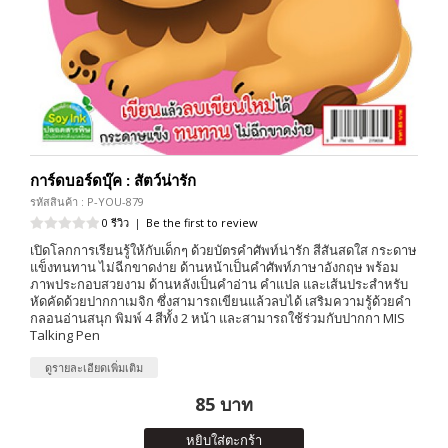
การ์ดบอร์ดบุ๊ค : สัตว์น่ารัก
รหัสสินค้า : P-YOU-879
0 รีวิว
|
Be the first to review
เปิดโลกการเรียนรู้ให้กับเด็กๆ ด้วยบัตรคำศัพท์น่ารัก สีสันสดใส กระดาษ
แข็งทนทาน ไม่ฉีกขาดง่าย ด้านหน้าเป็นคำศัพท์ภาษาอังกฤษ พร้อม
ภาพประกอบสวยงาม ด้านหลังเป็นคำอ่าน คำแปล และเส้นประสำหรับ
หัดคัดด้วยปากกาเมจิก ซึ่งสามารถเขียนแล้วลบได้ เสริมความรู้ด้วยคำ
กลอนอ่านสนุก พิมพ์ 4 สีทั้ง 2 หน้า และสามารถใช้ร่วมกับปากกา MIS
Talking Pen
ดูรายละเอียดเพิ่มเติม
85 บาท
หยิบใส่ตะกร้า