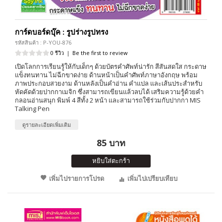
การ์ดบอร์ดบุ๊ค : รูปร่างรูปทรง
รหัสสินค้า : P-YOU-876
0 รีวิว
|
Be the first to review
เปิดโลกการเรียนรู้ให้กับเด็กๆ ด้วยบัตรคำศัพท์น่ารัก สีสันสดใส กระดาษ
แข็งทนทาน ไม่ฉีกขาดง่าย ด้านหน้าเป็นคำศัพท์ภาษาอังกฤษ พร้อม
ภาพประกอบสวยงาม ด้านหลังเป็นคำอ่าน คำแปล และเส้นประสำหรับ
หัดคัดด้วยปากกาเมจิก ซึ่งสามารถเขียนแล้วลบได้ เสริมความรู้ด้วยคำ
กลอนอ่านสนุก พิมพ์ 4 สีทั้ง 2 หน้า และสามารถใช้ร่วมกับปากกา MIS
Talking Pen
ดูรายละเอียดเพิ่มเติม
85 บาท
หยิบใส่ตะกร้า
เพิ่มไปรายการโปรด
เพิ่มไปเปรียบเทียบ