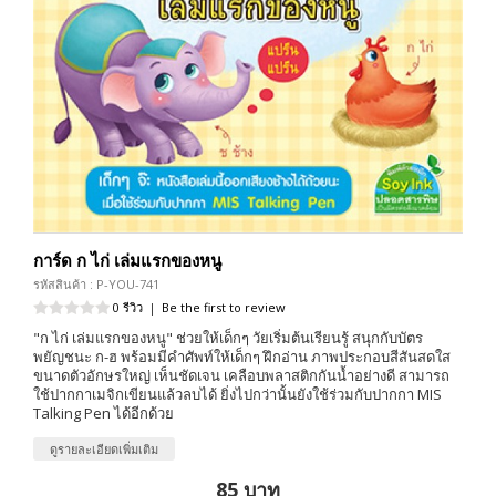
การ์ด ก ไก่ เล่มแรกของหนู
รหัสสินค้า : P-YOU-741
0 รีวิว
|
Be the first to review
"ก ไก่ เล่มแรกของหนู" ช่วยให้เด็กๆ วัยเริ่มต้นเรียนรู้ สนุกกับบัตร
พยัญชนะ ก-ฮ พร้อมมีคำศัพท์ให้เด็กๆ ฝึกอ่าน ภาพประกอบสีสันสดใส
ขนาดตัวอักษรใหญ่ เห็นชัดเจน เคลือบพลาสติกกันน้ำอย่างดี สามารถ
ใช้ปากกาเมจิกเขียนแล้วลบได้ ยิ่งไปกว่านั้นยังใช้ร่วมกับปากกา MIS
Talking Pen ได้อีกด้วย
ดูรายละเอียดเพิ่มเติม
85 บาท