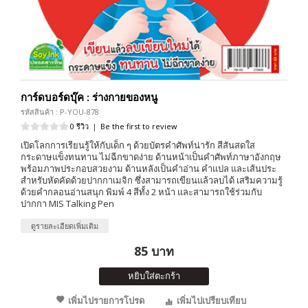
การ์ดบอร์ดบุ๊ค : ร่างกายของหนู
รหัสสินค้า : P-YOU-878
0 รีวิว
|
Be the first to review
เปิดโลกการเรียนรู้ให้กับเด็ก ๆ ด้วยบัตรคำศัพท์น่ารัก สีสันสดใส
กระดาษแข็งทนทาน ไม่ฉีกขาดง่าย ด้านหน้าเป็นคำศัพท์ภาษาอังกฤษ
พร้อมภาพประกอบสวยงาม ด้านหลังเป็นคำอ่าน คำแปล และเส้นประ
สำหรับหัดคัดด้วยปากกาเมจิก ซึ่งสามารถเขียนแล้วลบได้ เสริมความรู้
ด้วยคำกลอนอ่านสนุก พิมพ์ 4 สีทั้ง 2 หน้า และสามารถใช้ร่วมกับ
ปากกา MIS Talking Pen
ดูรายละเอียดเพิ่มเติม
85 บาท
หยิบใส่ตะกร้า
เพิ่มไปรายการโปรด
เพิ่มไปเปรียบเทียบ