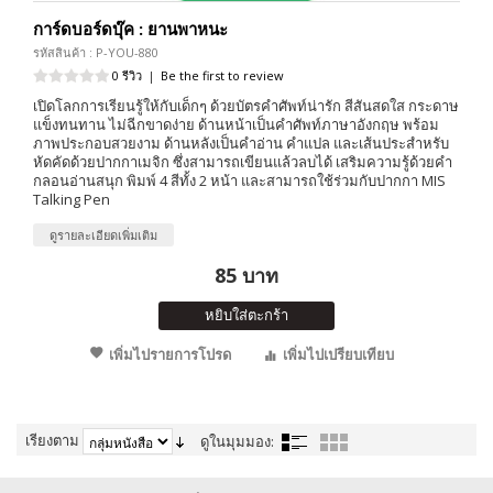
การ์ดบอร์ดบุ๊ค : ยานพาหนะ
รหัสสินค้า : P-YOU-880
0 รีวิว
|
Be the first to review
เปิดโลกการเรียนรู้ให้กับเด็กๆ ด้วยบัตรคำศัพท์น่ารัก สีสันสดใส กระดาษ
แข็งทนทาน ไม่ฉีกขาดง่าย ด้านหน้าเป็นคำศัพท์ภาษาอังกฤษ พร้อม
ภาพประกอบสวยงาม ด้านหลังเป็นคำอ่าน คำแปล และเส้นประสำหรับ
หัดคัดด้วยปากกาเมจิก ซึ่งสามารถเขียนแล้วลบได้ เสริมความรู้ด้วยคำ
กลอนอ่านสนุก พิมพ์ 4 สีทั้ง 2 หน้า และสามารถใช้ร่วมกับปากกา MIS
Talking Pen
ดูรายละเอียดเพิ่มเติม
85 บาท
หยิบใส่ตะกร้า
เพิ่มไปรายการโปรด
เพิ่มไปเปรียบเทียบ
เรียงตาม
ดูในมุมมอง: