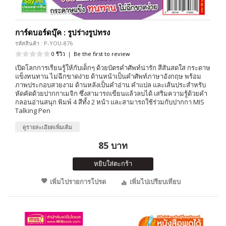
การ์ดบอร์ดบุ๊ค : รูปร่างรูปทรง
รหัสสินค้า : P-YOU-876
0 รีวิว
|
Be the first to review
เปิดโลกการเรียนรู้ให้กับเด็กๆ ด้วยบัตรคำศัพท์น่ารัก สีสันสดใส กระดาษ
แข็งทนทาน ไม่ฉีกขาดง่าย ด้านหน้าเป็นคำศัพท์ภาษาอังกฤษ พร้อม
ภาพประกอบสวยงาม ด้านหลังเป็นคำอ่าน คำแปล และเส้นประสำหรับ
หัดคัดด้วยปากกาเมจิก ซึ่งสามารถเขียนแล้วลบได้ เสริมความรู้ด้วยคำ
กลอนอ่านสนุก พิมพ์ 4 สีทั้ง 2 หน้า และสามารถใช้ร่วมกับปากกา MIS
Talking Pen
ดูรายละเอียดเพิ่มเติม
85 บาท
หยิบใส่ตะกร้า
เพิ่มไปรายการโปรด
เพิ่มไปเปรียบเทียบ