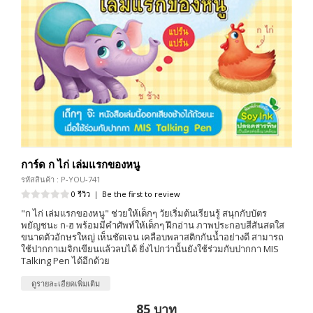
การ์ด ก ไก่ เล่มแรกของหนู
รหัสสินค้า : P-YOU-741
0 รีวิว
|
Be the first to review
"ก ไก่ เล่มแรกของหนู" ช่วยให้เด็กๆ วัยเริ่มต้นเรียนรู้ สนุกกับบัตร
พยัญชนะ ก-ฮ พร้อมมีคำศัพท์ให้เด็กๆ ฝึกอ่าน ภาพประกอบสีสันสดใส
ขนาดตัวอักษรใหญ่ เห็นชัดเจน เคลือบพลาสติกกันน้ำอย่างดี สามารถ
ใช้ปากกาเมจิกเขียนแล้วลบได้ ยิ่งไปกว่านั้นยังใช้ร่วมกับปากกา MIS
Talking Pen ได้อีกด้วย
ดูรายละเอียดเพิ่มเติม
85 บาท