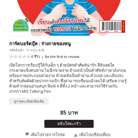
การ์ดบอร์ดบุ๊ค : ร่างกายของหนู
รหัสสินค้า : P-YOU-878
0 รีวิว
|
Be the first to review
เปิดโลกการเรียนรู้ให้กับเด็ก ๆ ด้วยบัตรคำศัพท์น่ารัก สีสันสดใส
กระดาษแข็งทนทาน ไม่ฉีกขาดง่าย ด้านหน้าเป็นคำศัพท์ภาษาอังกฤษ
พร้อมภาพประกอบสวยงาม ด้านหลังเป็นคำอ่าน คำแปล และเส้นประ
สำหรับหัดคัดด้วยปากกาเมจิก ซึ่งสามารถเขียนแล้วลบได้ เสริมความรู้
ด้วยคำกลอนอ่านสนุก พิมพ์ 4 สีทั้ง 2 หน้า และสามารถใช้ร่วมกับ
ปากกา MIS Talking Pen
ดูรายละเอียดเพิ่มเติม
85 บาท
หยิบใส่ตะกร้า
เพิ่มไปรายการโปรด
เพิ่มไปเปรียบเทียบ