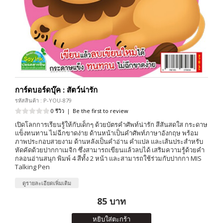
การ์ดบอร์ดบุ๊ค : สัตว์น่ารัก
รหัสสินค้า : P-YOU-879
0 รีวิว
|
Be the first to review
เปิดโลกการเรียนรู้ให้กับเด็กๆ ด้วยบัตรคำศัพท์น่ารัก สีสันสดใส กระดาษ
แข็งทนทาน ไม่ฉีกขาดง่าย ด้านหน้าเป็นคำศัพท์ภาษาอังกฤษ พร้อม
ภาพประกอบสวยงาม ด้านหลังเป็นคำอ่าน คำแปล และเส้นประสำหรับ
หัดคัดด้วยปากกาเมจิก ซึ่งสามารถเขียนแล้วลบได้ เสริมความรู้ด้วยคำ
กลอนอ่านสนุก พิมพ์ 4 สีทั้ง 2 หน้า และสามารถใช้ร่วมกับปากกา MIS
Talking Pen
ดูรายละเอียดเพิ่มเติม
85 บาท
หยิบใส่ตะกร้า