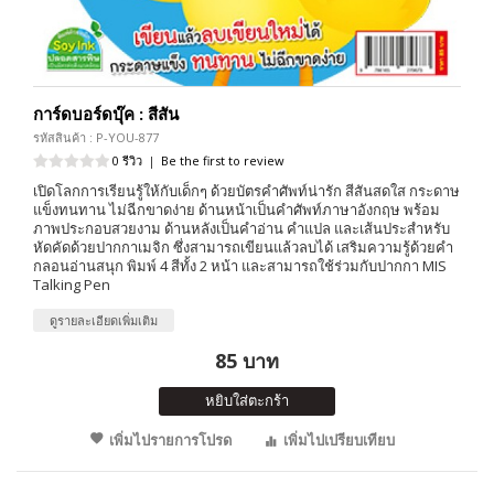
การ์ดบอร์ดบุ๊ค : สีสัน
รหัสสินค้า : P-YOU-877
0 รีวิว
|
Be the first to review
เปิดโลกการเรียนรู้ให้กับเด็กๆ ด้วยบัตรคำศัพท์น่ารัก สีสันสดใส กระดาษ
แข็งทนทาน ไม่ฉีกขาดง่าย ด้านหน้าเป็นคำศัพท์ภาษาอังกฤษ พร้อม
ภาพประกอบสวยงาม ด้านหลังเป็นคำอ่าน คำแปล และเส้นประสำหรับ
หัดคัดด้วยปากกาเมจิก ซึ่งสามารถเขียนแล้วลบได้ เสริมความรู้ด้วยคำ
กลอนอ่านสนุก พิมพ์ 4 สีทั้ง 2 หน้า และสามารถใช้ร่วมกับปากกา MIS
Talking Pen
ดูรายละเอียดเพิ่มเติม
85 บาท
หยิบใส่ตะกร้า
เพิ่มไปรายการโปรด
เพิ่มไปเปรียบเทียบ