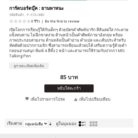
การ์ดบอร์ดบุ๊ค : ยานพาหนะ
รหัสสินค้า : P-YOU-880
0 รีวิว
|
Be the first to review
เปิดโลกการเรียนรู้ให้กับเด็กๆ ด้วยบัตรคำศัพท์น่ารัก สีสันสดใส กระดาษ
แข็งทนทาน ไม่ฉีกขาดง่าย ด้านหน้าเป็นคำศัพท์ภาษาอังกฤษ พร้อม
ภาพประกอบสวยงาม ด้านหลังเป็นคำอ่าน คำแปล และเส้นประสำหรับ
หัดคัดด้วยปากกาเมจิก ซึ่งสามารถเขียนแล้วลบได้ เสริมความรู้ด้วยคำ
กลอนอ่านสนุก พิมพ์ 4 สีทั้ง 2 หน้า และสามารถใช้ร่วมกับปากกา MIS
Talking Pen
ดูรายละเอียดเพิ่มเติม
85 บาท
หยิบใส่ตะกร้า
เพิ่มไปรายการโปรด
เพิ่มไปเปรียบเทียบ
เรียงตาม
ดูในมุมมอง: