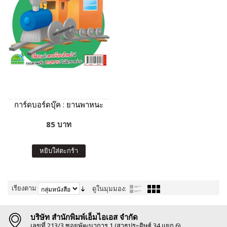
การ์ดบอร์ดบุ๊ค : ยานพาหนะ
85 บาท
หยิบใส่ตะกร้า
เรียงตาม
ดูในมุมมอง:
บริษัท สำนักพิมพ์เอ็มไอเอส จำกัด
เลขที่ 213/3 ซอยพัฒนาการ 1 (สาธุประดิษฐ์ 34 แยก 6)