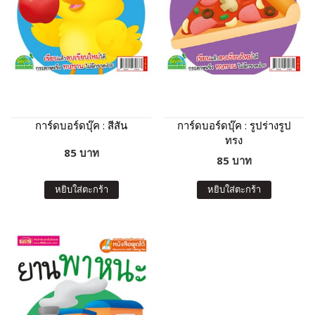
การ์ดบอร์ดบุ๊ค : สีสัน
การ์ดบอร์ดบุ๊ค : รูปร่างรูป
ทรง
85 บาท
85 บาท
หยิบใส่ตะกร้า
หยิบใส่ตะกร้า