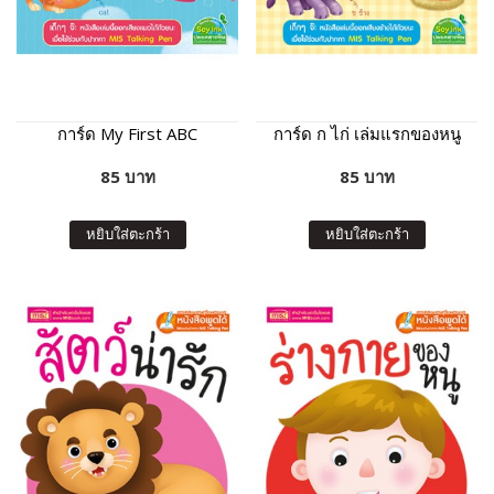
การ์ด My First ABC
การ์ด ก ไก่ เล่มแรกของหนู
85 บาท
85 บาท
หยิบใส่ตะกร้า
หยิบใส่ตะกร้า