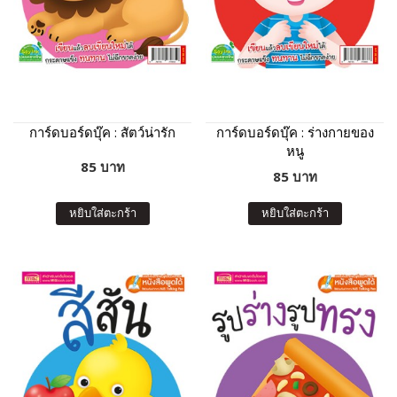
การ์ดบอร์ดบุ๊ค : สัตว์น่ารัก
การ์ดบอร์ดบุ๊ค : ร่างกายของ
หนู
85 บาท
85 บาท
หยิบใส่ตะกร้า
หยิบใส่ตะกร้า