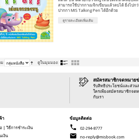
สามารถใช้ปากกาเมจิกเขียนแล้วลบได้ ยิ่งไปกว่าน
ปากกา MIS Talking Pen ได้อีกด้วย
ดูรายละเอียดเพิ่มเติม
าม
ดูในมุมมอง:
สมัครสมาชิกจดหมายข
รับสิทธิประโยชน์และส่วน
ใครเพียงสมัครสมาชิกจดห
กับเรา
ค้า
ข้อมูลติดต่อ
phone
้อ
|
วิธีการชำระเงิน
02-294-8777
mail
นเงิน
no-reply@misbook.com