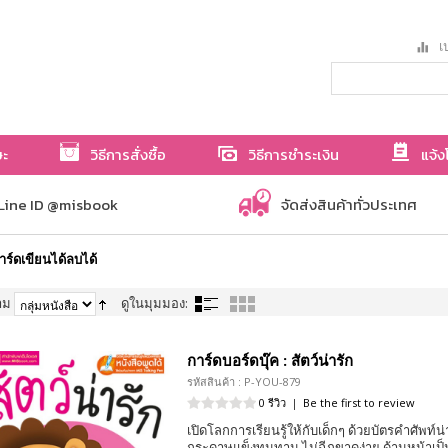
เป
ษะ
วิธีการสั่งซื้อ
วิธีการชำระเงิน
แจ้ง
Line ID @misbook
จัดส่งสินค้าทั่วประเทศ
าร์ดเขียนได้ลบได้
าม
ดูในมุมมอง:
การ์ดบอร์ดบุ๊ค : สัตว์น่ารัก
รหัสสินค้า : P-YOU-879
0 รีวิว
|
Be the first to review
เปิดโลกการเรียนรู้ให้กับเด็กๆ ด้วยบัตรคำศัพท์น่
กระดาษแข็งทนทาน ไม่ฉีกขาดง่าย ด้านหน้าเป