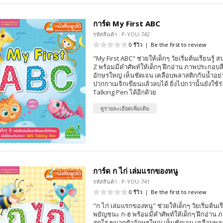
การ์ด My First ABC
รหัสสินค้า : P-YOU-742
0 รีวิว
|
Be the first to review
"My First ABC" ช่วยให้เด็กๆ วัยเริ่มต้นเรียนรู้ ส
Z พร้อมมีคำศัพท์ให้เด็กๆ ฝึกอ่าน ภาพประกอบ
อักษรใหญ่ เห็นชัดเจน เคลือบพลาสติกกันน้ำอย่
ปากกาเมจิกเขียนแล้วลบได้ ยิ่งไปกว่านั้นยังใช้
Talking Pen ได้อีกด้วย
ดูรายละเอียดเพิ่มเติม
การ์ด ก ไก่ เล่มแรกของหนู
รหัสสินค้า : P-YOU-741
0 รีวิว
|
Be the first to review
"ก ไก่ เล่มแรกของหนู" ช่วยให้เด็กๆ วัยเริ่มต้นเรี
พยัญชนะ ก-ฮ พร้อมมีคำศัพท์ให้เด็กๆ ฝึกอ่าน
สดใส ขนาดตัวอักษรใหญ่ เห็นชัดเจน เคลือบพลา