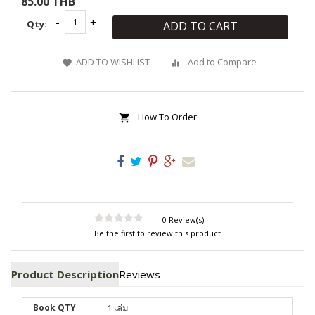
85.00 THB
Qty:
ADD TO CART
ADD TO WISHLIST
Add to Compare
How To Order
0 Review(s)
Be the first to review this product
Product Description
Reviews
Book QTY
1 เล่ม