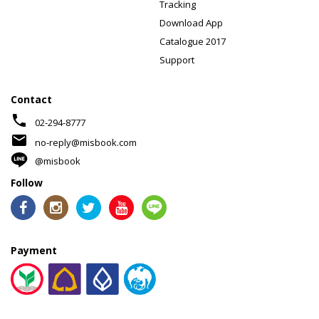
Tracking
Download App
Catalogue 2017
Support
Contact
phone
02-294-8777
mail
no-reply@misbook.com
@misbook
Follow
Payment