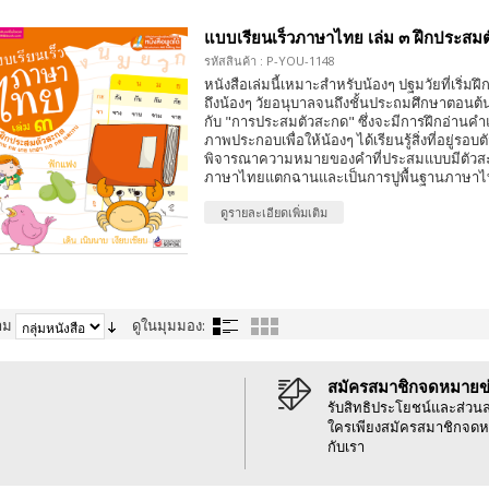
แบบเรียนเร็วภาษาไทย เล่ม ๓ ฝึกประสม
รหัสสินค้า : P-YOU-1148
หนังสือเล่มนี้เหมาะสำหรับน้องๆ ปฐมวัยที่เริ่
ถึงน้องๆ วัยอนุบาลจนถึงชั้นประถมศึกษาตอนต้น 
กับ "การประสมตัวสะกด" ซึ่งจะมีการฝึกอ่านคำแ
ภาพประกอบเพื่อให้น้องๆ ได้เรียนรู้สิ่งที่อยู่รอบ
พิจารณาความหมายของคำที่ประสมแบบมีตัวสะ
ภาษาไทยแตกฉานและเป็นการปูพื้นฐานภาษาไทย
ดูรายละเอียดเพิ่มเติม
าม
ดูในมุมมอง:
สมัครสมาชิกจดหมายข
รับสิทธิประโยชน์และส่วน
ใครเพียงสมัครสมาชิกจดห
กับเรา