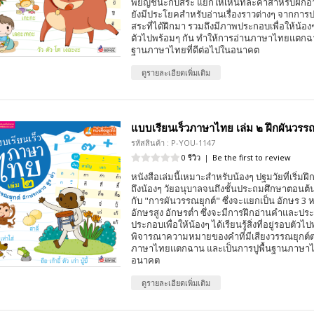
พยัญชนะกับสระ แยกให้เห็นทีละคำสำหรับฝึกอ่าน
ยังมีประโยคสำหรับอ่านเรื่องราวต่างๆ จากกา
สระที่ได้ฝึกมา รวมถึงมีภาพประกอบเพื่อให้น้องๆ ได้
ตัวไปพร้อมๆ กัน ทำให้การอ่านภาษาไทยแตกฉา
ฐานภาษาไทยที่ดีต่อไปในอนาคต
ดูรายละเอียดเพิ่มเติม
แบบเรียนเร็วภาษาไทย เล่ม ๒ ฝึกผันวรรณ
รหัสสินค้า : P-YOU-1147
0 รีวิว
|
Be the first to review
หนังสือเล่มนี้เหมาะสำหรับน้องๆ ปฐมวัยที่เริ่
ถึงน้องๆ วัยอนุบาลจนถึงชั้นประถมศึกษาตอนต้น 
กับ "การผันวรรณยุกต์" ซึ่งจะแยกเป็น อักษร 3 ห
อักษรสูง อักษรต่ำ ซึ่งจะมีการฝึกอ่านคำและประ
ประกอบเพื่อให้น้องๆ ได้เรียนรู้สิ่งที่อยู่รอบตัว
พิจารณาความหมายของคำที่มีเสียงวรรณยุกต์ต่
ภาษาไทยแตกฉาน และเป็นการปูพื้นฐานภาษาไท
อนาคต
ดูรายละเอียดเพิ่มเติม