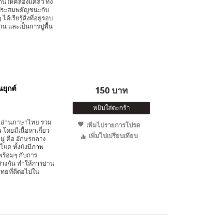
ให้คล่องแคล่ว ทั้ง
รประสมพยัญชนะกับ
เรียรู้สิ่งที่อยู่รอบ
น และเป็นการปูพื้น
ยุกต์
150 บาท
หยิบใส่ตะกร้า
มฝึกอ่านภาษาไทย รวม
เพิ่มไปรายการโปรด
โดยมีเนื้อหาเกี่ยว
เพิ่มไปเปรียบเทียบ
มู่ คือ อักษรกลาง
โยค ทั้งยังมีภาพ
ไปพร้อมๆ กับการ
างกัน ทำให้การอ่าน
ยที่ดีต่อไปใน