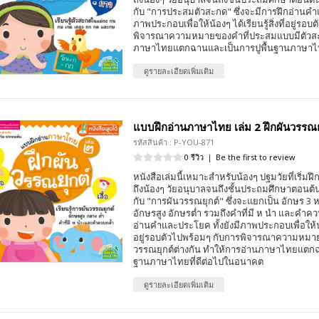
กับ "การประสมตัวสะกด" ซึ่งจะมีการฝึกอ่านคำแ
ภาพประกอบเพื่อให้น้องๆ ได้เรียนรู้สิ่งที่อยู่รอบ
พิจารณาความหมายของคำที่ประสมแบบมีตัวสะ
ภาษาไทยแตกฉานและเป็นการปูพื้นฐานภาษาไทย
ดูรายละเอียดเพิ่มเติม
แบบฝึกอ่านภาษาไทย เล่ม 2 ฝึกผันวรรณย
รหัสสินค้า : P-YOU-871
0 รีวิว
|
Be the first to review
หนังสือเล่มนี้เหมาะสำหรับน้องๆ ปฐมวัยที่เริ่
ถึงน้องๆ วัยอนุบาลจนถึงชั้นประถมศึกษาตอนต้น 
กับ "การผันวรรณยุกต์" ซึ่งจะแยกเป็น อักษร 3 ห
อักษรสูง อักษรต่ำ รวมถึงคำที่มี ห นำ และคำควบ
อ่านคำและประโยค ทั้งยังมีภาพประกอบเพื่อให้น้องๆ
อยู่รอบตัวไปพร้อมๆ กับการพิจารณาความหมายข
วรรณยุกต์ต่างกัน ทำให้การอ่านภาษาไทยแตกฉา
ฐานภาษาไทยที่ดีต่อไปในอนาคต
ดูรายละเอียดเพิ่มเติม