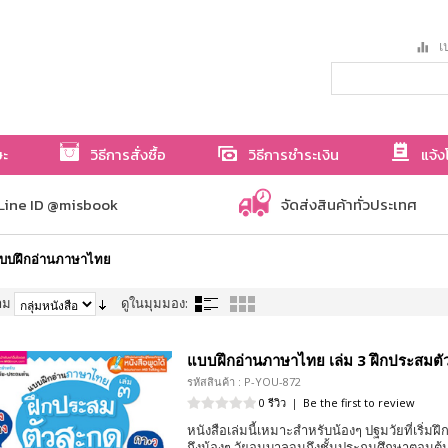
เป
ษะ
วิธีการสั่งซื้อ
วิธีการชำระเงิน
แจ้ง
Line ID @misbook
จัดส่งสินค้าทั่วประเทศ
บบฝึกอ่านภาษาไทย
าม
ดูในมุมมอง:
แบบฝึกอ่านภาษาไทย เล่ม 3 ฝึกประสมต
รหัสสินค้า : P-YOU-872
0 รีวิว
|
Be the first to review
หนังสือเล่มนี้เหมาะสำหรับน้องๆ ปฐมวัยที่เริ่
ถึงน้องๆ วัยอนุบาลจนถึงชั้นประถมศึกษาตอนต้น 