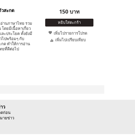
ตัวสะกด
150 บาท
หยิบใส่ตะกร้า
มฝึกอ่านภาษาไทย รวม
โดยมีเนื้อหาเกี่ยว
เพิ่มไปรายการโปรด
ละประโยค ทั้งยังมี
ตัวไปพร้อมๆ กับ
เพิ่มไปเปรียบเทียบ
กด ทำให้การอ่าน
ที่ดีต่อไป
่าว
ลดก่อน
มายข่าว