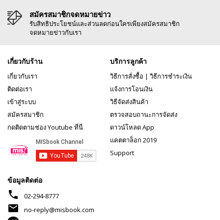
สมัครสมาชิกจดหมายข่าว
รับสิทธิประโยชน์และส่วนลดก่อนใครเพียงสมัครสมาชิก
จดหมายข่าวกับเรา
เกี่ยวกับร้าน
บริการลูกค้า
เกี่ยวกับเรา
วิธีการสั่งซื้อ
|
วิธีการชำระเงิน
ติดต่อเรา
แจ้งการโอนเงิน
เข้าสู่ระบบ
วิธีจัดส่งสินค้า
สมัครสมาชิก
ตรวจสอบถานะการจัดส่ง
กดติดตามช่อง Youtube ที่นี่
ดาวน์โหลด App
แคตตาล็อก 2019
Support
ข้อมูลติดต่อ
phone
02-294-8777
mail
no-reply@misbook.com