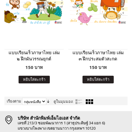
แบบเรียนเร็วภาษาไทย เล่ม
แบบเรียนเร็วภาษาไทย เล่ม
๒ ฝึกผันวรรณยุกต์
๓ ฝึกประสมตัวสะกด
150 บาท
150 บาท
หยิบใส่ตะกร้า
หยิบใส่ตะกร้า
เรียงตาม
ดูในมุมมอง:
บริษัท สำนักพิมพ์เอ็มไอเอส จำกัด
เลขที่ 213/3 ซอยพัฒนาการ 1 (สาธุประดิษฐ์ 34 แยก 6)
แขวงบางโพงพาง เขตยานนาวา กรุงเทพฯ 10120