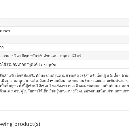
า
.8 inch
น
00
และภาพ : ปรีดา ปัญญาจันทร์, คำกลอน : อนุสรา ดีไหว้
ใช้ร่วมกับปากกาพูดได้ TalkingPen
สือสำหรับเด็กที่ส่งเสริมทักษะรอบด้านตามสาระที่ควรรู้สำหรับเด็กปฐมวัยทั้ง 4 ด้าน ได
ตัว เพิ่มความสนุกสนานด้วยถ้อยคำชวนคิดผ่านบทกลอนง่ายๆ และความเข้มข้นของสาร
พื้นฐาน ทั้งนี้ผู้เขียนได้เชื่อมโยงเรื่องราวของตัวละครผสมผสานกับทักษะสมองเพื่อ
ัวละคร ควบคู่ไปกับการให้เด็กเรียนรู้ทักษะทางสังคมอย่างแนบเนียนผ่านสถานการณ์ต
owing product(s)