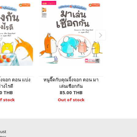
จิ้งจอก ตอน แบ่ง
หนูจี๊ดกับคุณจิ้งจอก ตอน มา
หนูจี๊ดกับคุณ
่างไรดี
เล่นเชือกกัน
ห
0 THB
85.00 THB
85.
f stock
Out of stock
Out 
Just