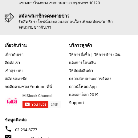
แขวงบางโพงพาง เขตยานนาวา กรุงเทพฯ 10120
สมัครสมาชิกจดหมายข่าว
รับสิทธิประโยชน์และส่วนลดก่อนใครเพียงสมัครสมาชิก
จดหมายข่าวกับเรา
เกี่ยวกับร้าน
บริการลูกค้า
เกี่ยวกับเรา
วิธีการสั่งซื้อ
|
วิธีการชำระเงิน
ติดต่อเรา
แจ้งการโอนเงิน
เข้าสู่ระบบ
วิธีจัดส่งสินค้า
สมัครสมาชิก
ตรวจสอบถานะการจัดส่ง
กดติดตามช่อง Youtube ที่นี่
ดาวน์โหลด App
แคตตาล็อก 2019
Support
ข้อมูลติดต่อ
phone
02-294-8777
mail