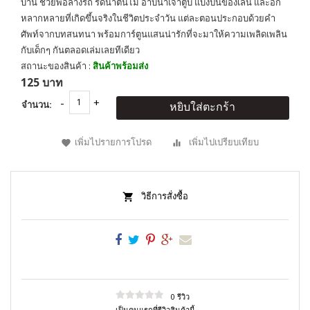
บ้าน ช่วยพ่อล้างรถ รดน้ำต้นไม้ อาบน้ำเจ้าตูบ แบ่งปันของเล่น และอีก
หลากหลายที่เกิดขึ้นจริงในชีวิตประจำวัน แต่ละตอนประกอบด้วยคำ
ศัพท์จากบทสนทนา พร้อมการ์ตูนแสนน่ารักที่จะมาให้ความเพลิดเพลิน
กับเด็กๆ กันตลอดเล่มเลยทีเดียว
สถานะของสินค้า :
สินค้าพร้อมส่ง
125 บาท
จำนวน:
หยิบใส่ตะกร้า
เพิ่มไปรายการโปรด
เพิ่มไปเปรียบเทียบ
วิธีการสั่งซื้อ
0 รีวิว
เป็นคนแรกที่รีวิวสินค้านี้