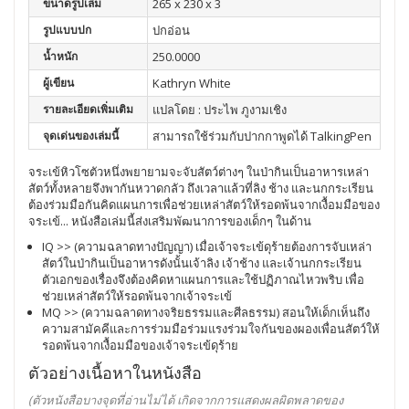
ขนาดรูปเล่ม
265 x 230 x 3
รูปแบบปก
ปกอ่อน
น้ำหนัก
250.0000
ผู้เขียน
Kathryn White
รายละเอียดเพิ่มเติม
แปลโดย : ประไพ ภูงามเชิง
จุดเด่นของเล่มนี้
สามารถใช้ร่วมกับปากกาพูดได้ TalkingPen
จระเข้หิวโซตัวหนึ่งพยายามจะจับสัตว์ต่างๆ ในป่ากินเป็นอาหารเหล่า
สัตว์ทั้งหลายจึงพากันหวาดกลัว ถึงเวลาแล้วที่ลิง ช้าง และนกกระเรียน
ต้องร่วมมือกันคิดแผนการเพื่อช่วยเหล่าสัตว์ให้รอดพ้นจากเงื้อมมือของ
จระเข้... หนังสือเล่มนี้ส่งเสริมพัฒนาการของเด็กๆ ในด้าน
IQ >> (ความฉลาดทางปัญญา) เมื่อเจ้าจระเข้ดุร้ายต้องการจับเหล่า
สัตว์ในป่ากินเป็นอาหารดังนั้นเจ้าลิง เจ้าช้าง และเจ้านกกระเรียน
ตัวเอกของเรื่องจึงต้องคิดหาแผนการและใช้ปฏิภาณไหวพริบ เพื่อ
ช่วยเหล่าสัตว์ให้รอดพ้นจากเจ้าจระเข้
MQ >> (ความฉลาดทางจริยธรรมและศีลธรรม) สอนให้เด็กเห็นถึง
ความสามัคคีและการร่วมมือร่วมแรงร่วมใจกันของผองเพื่อนสัตว์ให้
รอดพ้นจากเงื้อมมือของเจ้าจระเข้ดุร้าย
ตัวอย่างเนื้อหาในหนังสือ
(ตัวหนังสือบางจุดที่อ่านไม่ได้ เกิดจากการแสดงผลผิดพลาดของ