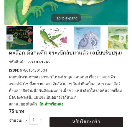
Tap to expand
ตะล๊อก ต๊อกแต๊ก จระเข้กลับมาแล้ว (ฉบับปรับปรุง)
รหัสสินค้า:
P-YOU-1245
ISBN:
9786164301504
พบกับนิทานภาพสองภาษา ไทย-อังกฤษ แสนสนุก เรื่องราวของเจ้า
จระเข้หิวโซ ซึ่งพยายามจะจับสัตว์ต่างๆ ในป่ากินเป็นอาหาร เหล่าสัตว์
ทั้งหลายจึงร่วมมือกันคิดแผนการเพื่อช่วยเหล่าสัตว์ให้รอดพ้นจากเงื้อม
มือของจระเข้.. แผนจะเป็นอย่างไรกันนะ?
สถานะของสินค้า :
สินค้าพร้อมส่ง
75 บาท
จำนวน:
หยิบใส่ตะกร้า