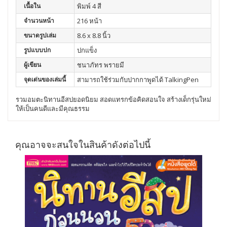
เนื้อใน
พิมพ์ 4 สี
จำนวนหน้า
216 หน้า
ขนาดรูปเล่ม
8.6 x 8.8 นิ้ว
รูปแบบปก
ปกแข็ง
ผู้เขียน
ชนาภัทร พรายมี
จุดเด่นของเล่มนี้
สามารถใช้ร่วมกับปากกาพูดได้ TalkingPen
รวมอมตะนิทานอีสปยอดนิยม สอดแทรกข้อคิดสอนใจ สร้างเด็กรุ่นใหม่
ให้เป็นคนดีและมีคุณธรรม
คุณอาจจะสนใจในสินค้าดังต่อไปนี้