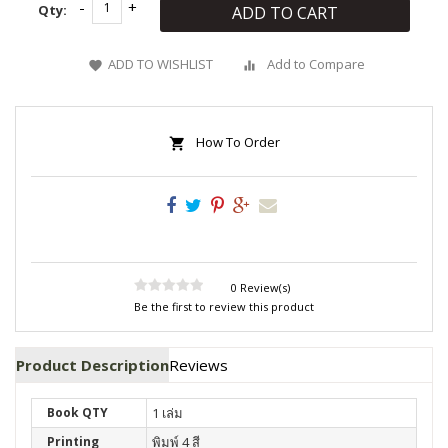
Qty:
ADD TO CART
ADD TO WISHLIST
Add to Compare
How To Order
0 Review(s)
Be the first to review this product
Product Description
Reviews
Book QTY
1 เล่ม
Printing
พิมพ์ 4 สี