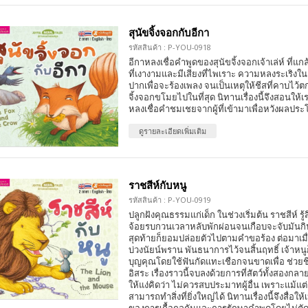
สุนัขจิ้งจอกกับอีกา
รหัสสินค้า : P-YOU-0918
อีกาหลงเชื่อคำพูดของสุนัขจิ้งจอกเจ้าเล่ห์ ที่แก
ที่เงางามและมีเสียงที่ไพเราะ ความหลงระเริงใ
ปากเพื่อจะร้องเพลง จนเป็นเหตุให้ชีสที่คาบไว้
จิ้งจอกขโมยไปในที่สุด นิทานเรื่องนี้จึงสอนให้
หลงเชื่อคำชมเชยจากผู้ที่เข้ามาเพื่อหวังผลป
ดูรายละเอียดเพิ่มเติม
ราชสีห์กับหนู
รหัสสินค้า : P-YOU-0919
ปลูกฝังคุณธรรมแก่เด็ก ในช่วงเริ่มต้น ราชสีห์ รู้ส
จ้อยรบกวนเวลาหลับพักผ่อนจนเกือบจะจับมันกิ
สุดท้ายก็ยอมปล่อยตัวไปตามคำขอร้อง ต่อมาเมื่
บ่วงนัยน์พราน พันธนาการไว้จนสิ้นฤทธิ์ เจ้าห
บุญคุณโดยใช้ฟันกัดแทะเชือกจนขาดเพื่อ ช่วยชีว
อิสระ เรื่องราวนี้จบลงด้วยการที่สัตว์ทั้งสองกลา
ให้แง่คิดว่า ไม่ควรสบประมาทผู้อื่น เพราะแม้แต่เพ
สามารถทำสิ่งที่ยิ่งใหญ่ได้ นิทานเรื่องนี้จึงสื่อ