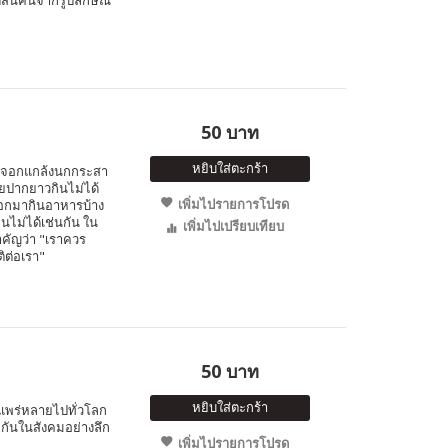
ดสินคนจากรูปลักษณ์
50 บาท
หยิบใส่ตะกร้า
จิ้งจอกแกล้งนกกระสา
อยปากยาวกินไม่ได้
เพิ่มไปรายการโปรด
จอกมากินอาหารบ้าง
ินไม่ได้เช่นกัน ใน
เพิ่มไปเปรียบเทียบ
สำคัญว่า "เราควร
ติต่อเรา"
50 บาท
หยิบใส่ตะกร้า
่แพร่หลายไปทั่วโลก
มกันในสังคมอย่างลึก
เพิ่มไปรายการโปรด