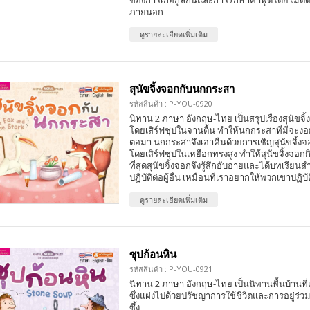
ของการเกื้อกูลกันและการรักษาคำพูดโดยไม่ตั
ภายนอก
ดูรายละเอียดเพิ่มเติม
สุนัขจิ้งจอกกับนกกระสา
รหัสสินค้า : P-YOU-0920
นิทาน 2 ภาษา อังกฤษ-ไทย เป็นสรุปเรื่องสุนัข
โดยเสิร์ฟซุปในจานตื้น ทำให้นกกระสาที่มีจะง
ต่อมา นกกระสาจึงเอาคืนด้วยการเชิญสุนัขจิ้ง
โดยเสิร์ฟซุปในเหยือกทรงสูง ทำให้สุนัขจิ้งจอกก
ที่สุดสุนัขจิ้งจอกจึงรู้สึกอับอายและได้บทเรียน
ปฏิบัติต่อผู้อื่น เหมือนที่เราอยากให้พวกเขาปฏิบั
ดูรายละเอียดเพิ่มเติม
ซุปก้อนหิน
รหัสสินค้า : P-YOU-0921
นิทาน 2 ภาษา อังกฤษ-ไทย เป็นนิทานพื้นบ้านที
ซึ่งแฝงไปด้วยปรัชญาการใช้ชีวิตและการอยู่ร่ว
ซึ้ง