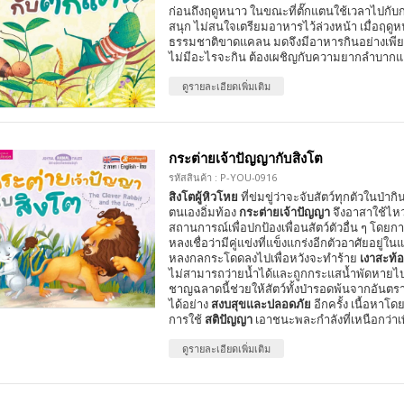
ก่อนถึงฤดูหนาว ในขณะที่ตั๊กแตนใช้เวลาไปกับ
สนุก ไม่สนใจเตรียมอาหารไว้ล่วงหน้า เมื่อฤด
ธรรมชาติขาดแคลน มดจึงมีอาหารกินอย่างเพียง
ไม่มีอะไรจะกิน ต้องเผชิญกับความยากลำบาก
ดูรายละเอียดเพิ่มเติม
กระต่ายเจ้าปัญญากับสิงโต
รหัสสินค้า : P-YOU-0916
สิงโตผู้หิวโหย
ที่ข่มขู่ว่าจะจับสัตว์ทุกตัวในป่าก
ตนเองอิ่มท้อง
กระต่ายเจ้าปัญญา
จึงอาสาใช้ไหว
สถานการณ์เพื่อปกป้องเพื่อนสัตว์ตัวอื่น ๆ โดย
หลงเชื่อว่ามีคู่แข่งที่แข็งแกร่งอีกตัวอาศัยอยู่ในแ
หลงกลกระโดดลงไปเพื่อหวังจะทำร้าย
เงาสะท้
ไม่สามารถว่ายน้ำได้และถูกกระแสน้ำพัดหายไปใ
ชาญฉลาดนี้ช่วยให้สัตว์ทั้งป่ารอดพ้นจากอันตร
ได้อย่าง
สงบสุขและปลอดภัย
อีกครั้ง เนื้อหาโดย
การใช้
สติปัญญา
เอาชนะพละกำลังที่เหนือกว่าเ
ดูรายละเอียดเพิ่มเติม