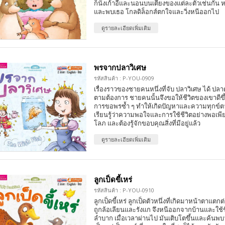
ก็นั่งเก้าอี้และนอนบนเตียงของแต่ละตัวเช่นกัน
และพบเธอ โกลดิล็อกส์ตกใจและวิ่งหนีออกไป
ดูรายละเอียดเพิ่มเติม
พรจากปลาวิเศษ
รหัสสินค้า : P-YOU-0909
เรื่องราวของชายคนหนึ่งที่จับ ปลาวิเศษ ได้ ปลา
ตามต้องการ ชายคนนั้นจึงขอให้ชีวิตของเขาดี
การขอพรซ้ำ ๆ ทำให้เกิดปัญหาและความทุกข์ต
เรียนรู้ว่าความพอใจและการใช้ชีวิตอย่างพอเพ
โลภ และต้องรู้จักขอบคุณสิ่งที่มีอยู่แล้ว
ดูรายละเอียดเพิ่มเติม
ลูกเป็ดขี้เหร่
รหัสสินค้า : P-YOU-0910
ลูกเป็ดขี้เหร่ ลูกเป็ดตัวหนึ่งที่เกิดมาหน้าตาแตกต
ถูกล้อเลียนและรังแก จึงหนีออกจากบ้านและใช้ชี
ลำบาก เมื่อเวลาผ่านไป มันเติบโตขึ้นและค้นพบว