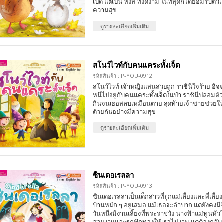
เป็ด แต่เป็น หงส์ ที่งดงาม ในที่สุดก็ได้ยอมรับตัว
ความสุข
ดูรายละเอียดเพิ่มเติม
สโนว์ไวท์กับคนแคระทั้งเจ็ด
รหัสสินค้า : P-YOU-0912
สโนว์ไวท์ เจ้าหญิงแสนสวยถูก ราชินีใจร้าย อิจฉ
หนีไปอยู่กับคนแคระทั้งเจ็ดในป่า ราชินีปลอมต
กินจนเธอสลบเหมือนตาย สุดท้ายเจ้าชายช่วยให้ฟื
ด้วยกันอย่างมีความสุข
ดูรายละเอียดเพิ่มเติม
ซินเดอเรลลา
รหัสสินค้า : P-YOU-0913
ซินเดอเรลลาเป็นเด็กสาวที่ถูกแม่เลี้ยงและพี่เลี้
บ้านหนัก ๆ อยู่เสมอ แม้เธอจะลำบาก แต่ยังคงม
วันหนึ่งมีงานเลี้ยงที่พระราชวัง นางฟ้าแม่ทูนหัว
สวยงามและรถฟักทองให้เธอไปงาน แต่ต้องกลับก่อ