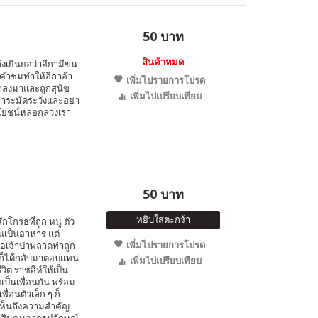
50 บาท
สินค้าหมด
ล้งเยินยอว่าอีกามีขน
นคำชมทำให้อีกาอ้า
เพิ่มไปรายการโปรด
ตกลงมาและถูกสุนัข
เพิ่มไปเปรียบเทียบ
เราระมัดระวังและอย่า
ระโยชน์หลอกลวงเรา
50 บาท
หยิบใส่ตะกร้า
ึกโกรธที่ถูก หนู ตัว
นเป็นอาหาร แต่
เพิ่มไปรายการโปรด
อเจ้าป่าพลาดท่าถูก
นูก็ได้กลับมาตอบแทน
เพิ่มไปเปรียบเทียบ
ิต ราชสีห์ให้เป็น
ยเป็นเพื่อนกัน พร้อม
ื่อนตัวเล็ก ๆ ก็
ให้เห็นถึงความสำคัญ