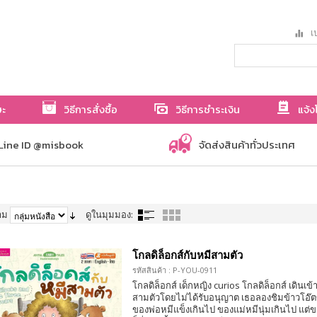
เป
ษะ
วิธีการสั่งซื้อ
วิธีการชำระเงิน
แจ้ง
Line ID @misbook
จัดส่งสินค้าทั่วประเทศ
าม
ดูในมุมมอง:
โกลดิล็อกส์กับหมีสามตัว
รหัสสินค้า : P-YOU-0911
โกลดิล็อกส์ เด็กหญิง curios โกลดิล็อกส์ เดินเ
สามตัวโดยไม่ได้รับอนุญาต เธอลองชิมข้าวโอ๊ต
ของพ่อหมีแข็งเกินไป ของแม่หมีนุ่มเกินไป แต่ข