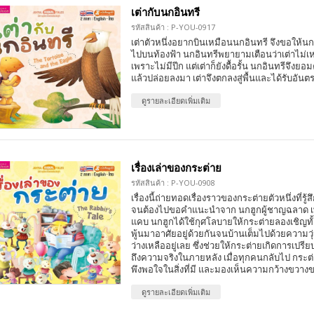
เต่ากับนกอินทรี
รหัสสินค้า : P-YOU-0917
เต่าตัวหนึ่งอยากบินเหมือนนกอินทรี จึงขอให้นก
ไปบนท้องฟ้า นกอินทรีพยายามเตือนว่าเต่าไม่เ
เพราะไม่มีปีก แต่เต่าก็ยังดื้อรั้น นกอินทรีจึงย
แล้วปล่อยลงมา เต่าจึงตกลงสู่พื้นและได้รับอันต
ดูรายละเอียดเพิ่มเติม
เรื่องเล่าของกระต่าย
รหัสสินค้า : P-YOU-0908
เรื่องนี้ถ่ายทอดเรื่องราวของกระต่ายตัวหนึ่งที่รู้ส
จนต้องไปขอคำแนะนำจาก นกฮูกผู้ชาญฉลาด เพื
แคบ นกฮูกได้ใช้กุศโลบายให้กระต่ายลองเชิญทั
พู้นมาอาศัยอยู่ด้วยกันจนบ้านเต็มไปด้วยความวุ่น
ว่างเหลืออยู่เลย ซึ่งช่วยให้กระต่ายเกิดการเปร
ถึงความจริงในภายหลัง เมื่อทุกคนกลับไป กระต่ายจ
พึงพอใจในสิ่งที่มี และมองเห็นความกว้างขวางขอ
ดูรายละเอียดเพิ่มเติม