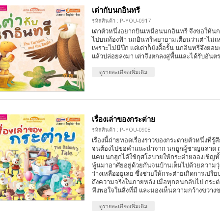
เต่ากับนกอินทรี
รหัสสินค้า : P-YOU-0917
เต่าตัวหนึ่งอยากบินเหมือนนกอินทรี จึงขอให้นก
ไปบนท้องฟ้า นกอินทรีพยายามเตือนว่าเต่าไม่เ
เพราะไม่มีปีก แต่เต่าก็ยังดื้อรั้น นกอินทรีจึงย
แล้วปล่อยลงมา เต่าจึงตกลงสู่พื้นและได้รับอันต
ดูรายละเอียดเพิ่มเติม
เรื่องเล่าของกระต่าย
รหัสสินค้า : P-YOU-0908
เรื่องนี้ถ่ายทอดเรื่องราวของกระต่ายตัวหนึ่งที่รู้ส
จนต้องไปขอคำแนะนำจาก นกฮูกผู้ชาญฉลาด เพื
แคบ นกฮูกได้ใช้กุศโลบายให้กระต่ายลองเชิญทั
พู้นมาอาศัยอยู่ด้วยกันจนบ้านเต็มไปด้วยความวุ่น
ว่างเหลืออยู่เลย ซึ่งช่วยให้กระต่ายเกิดการเปร
ถึงความจริงในภายหลัง เมื่อทุกคนกลับไป กระต่ายจ
พึงพอใจในสิ่งที่มี และมองเห็นความกว้างขวางขอ
ดูรายละเอียดเพิ่มเติม