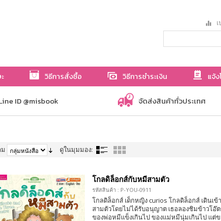
เป
ษะ
วิธีการสั่งซื้อ
วิธีการชำระเงิน
แจ้ง
Line ID @misbook
จัดส่งสินค้าทั่วประเทศ
าม
ดูในมุมมอง:
โกลดิล็อกส์กับหมีสามตัว
รหัสสินค้า : P-YOU-0911
โกลดิล็อกส์ เด็กหญิง curios โกลดิล็อกส์ เดินเ
สามตัวโดยไม่ได้รับอนุญาต เธอลองชิมข้าวโอ๊ต
ของพ่อหมีแข็งเกินไป ของแม่หมีนุ่มเกินไป แต่ข