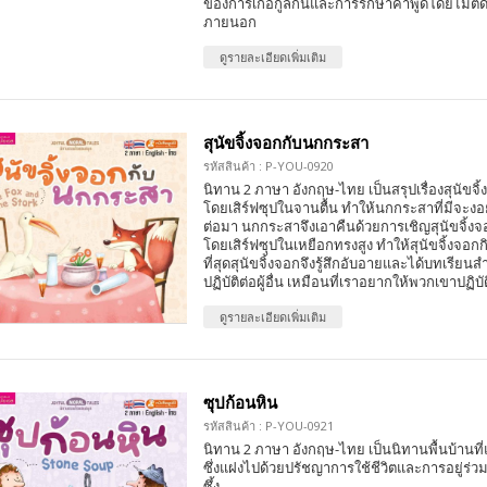
ของการเกื้อกูลกันและการรักษาคำพูดโดยไม่ตั
ภายนอก
ดูรายละเอียดเพิ่มเติม
สุนัขจิ้งจอกกับนกกระสา
รหัสสินค้า : P-YOU-0920
นิทาน 2 ภาษา อังกฤษ-ไทย เป็นสรุปเรื่องสุนัข
โดยเสิร์ฟซุปในจานตื้น ทำให้นกกระสาที่มีจะง
ต่อมา นกกระสาจึงเอาคืนด้วยการเชิญสุนัขจิ้ง
โดยเสิร์ฟซุปในเหยือกทรงสูง ทำให้สุนัขจิ้งจอกก
ที่สุดสุนัขจิ้งจอกจึงรู้สึกอับอายและได้บทเรียน
ปฏิบัติต่อผู้อื่น เหมือนที่เราอยากให้พวกเขาปฏิบั
ดูรายละเอียดเพิ่มเติม
ซุปก้อนหิน
รหัสสินค้า : P-YOU-0921
นิทาน 2 ภาษา อังกฤษ-ไทย เป็นนิทานพื้นบ้านที
ซึ่งแฝงไปด้วยปรัชญาการใช้ชีวิตและการอยู่ร่ว
ซึ้ง