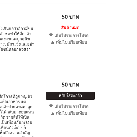
50 บาท
สินค้าหมด
ล้งเยินยอว่าอีกามีขน
นคำชมทำให้อีกาอ้า
เพิ่มไปรายการโปรด
ตกลงมาและถูกสุนัข
เพิ่มไปเปรียบเทียบ
เราระมัดระวังและอย่า
ระโยชน์หลอกลวงเรา
50 บาท
หยิบใส่ตะกร้า
ึกโกรธที่ถูก หนู ตัว
นเป็นอาหาร แต่
เพิ่มไปรายการโปรด
อเจ้าป่าพลาดท่าถูก
นูก็ได้กลับมาตอบแทน
เพิ่มไปเปรียบเทียบ
ิต ราชสีห์ให้เป็น
ยเป็นเพื่อนกัน พร้อม
ื่อนตัวเล็ก ๆ ก็
ให้เห็นถึงความสำคัญ