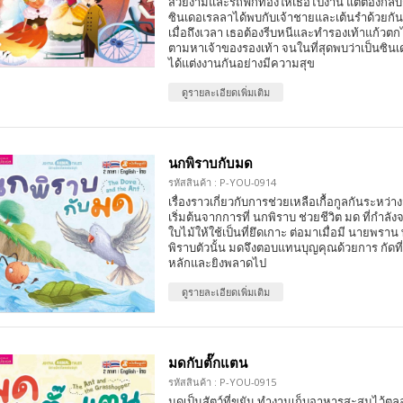
สวยงามและรถฟักทองให้เธอไปงาน แต่ต้องกลับก่อ
ซินเดอเรลลาได้พบกับเจ้าชายและเต้นรำด้วยกัน
เมื่อถึงเวลา เธอต้องรีบหนีและทำรองเท้าแก้วตก
ตามหาเจ้าของรองเท้า จนในที่สุดพบว่าเป็นซินเ
ได้แต่งงานกันอย่างมีความสุข
ดูรายละเอียดเพิ่มเติม
นกพิราบกับมด
รหัสสินค้า : P-YOU-0914
เรื่องราวเกี่ยวกับการช่วยเหลือเกื้อกูลกันระหว่า
เริ่มต้นจากการที่ นกพิราบ ช่วยชีวิต มด ที่กำ
ใบไม้ให้ใช้เป็นที่ยึดเกาะ ต่อมาเมื่อมี นายพร
พิราบตัวนั้น มดจึงตอบแทนบุญคุณด้วยการ กัดที่
หลักและยิงพลาดไป
ดูรายละเอียดเพิ่มเติม
มดกับตั๊กแตน
รหัสสินค้า : P-YOU-0915
มดเป็นสัตว์ที่ขยัน ทำงานเก็บอาหารสะสมไว้ต