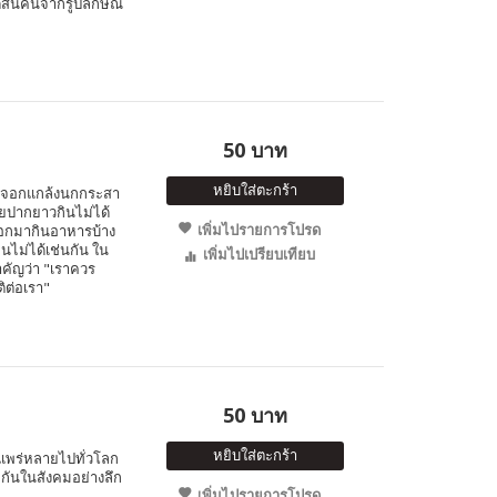
ดสินคนจากรูปลักษณ์
50 บาท
หยิบใส่ตะกร้า
จิ้งจอกแกล้งนกกระสา
อยปากยาวกินไม่ได้
เพิ่มไปรายการโปรด
จอกมากินอาหารบ้าง
ินไม่ได้เช่นกัน ใน
เพิ่มไปเปรียบเทียบ
สำคัญว่า "เราควร
ติต่อเรา"
50 บาท
หยิบใส่ตะกร้า
่แพร่หลายไปทั่วโลก
มกันในสังคมอย่างลึก
เพิ่มไปรายการโปรด