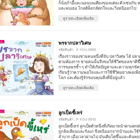
ก็นั่งเก้าอี้และนอนบนเตียงของแต่ละตัวเช่นกัน
และพบเธอ โกลดิล็อกส์ตกใจและวิ่งหนีออกไป
ดูรายละเอียดเพิ่มเติม
พรจากปลาวิเศษ
รหัสสินค้า : P-YOU-0909
เรื่องราวของชายคนหนึ่งที่จับ ปลาวิเศษ ได้ ปลา
ตามต้องการ ชายคนนั้นจึงขอให้ชีวิตของเขาดี
การขอพรซ้ำ ๆ ทำให้เกิดปัญหาและความทุกข์ต
เรียนรู้ว่าความพอใจและการใช้ชีวิตอย่างพอเพ
โลภ และต้องรู้จักขอบคุณสิ่งที่มีอยู่แล้ว
ดูรายละเอียดเพิ่มเติม
ลูกเป็ดขี้เหร่
รหัสสินค้า : P-YOU-0910
ลูกเป็ดขี้เหร่ ลูกเป็ดตัวหนึ่งที่เกิดมาหน้าตาแตกต
ถูกล้อเลียนและรังแก จึงหนีออกจากบ้านและใช้ชี
ลำบาก เมื่อเวลาผ่านไป มันเติบโตขึ้นและค้นพบว