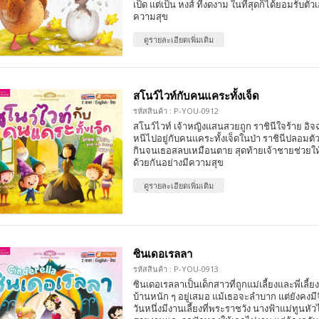
เป็ด แต่เป็น หงส์ ที่งดงาม ในที่สุดก็ได้ยอมรับตัว
ความสุข
ดูรายละเอียดเพิ่มเติม
สโนว์ไวท์กับคนแคระทั้งเจ็ด
รหัสสินค้า : P-YOU-0912
สโนว์ไวท์ เจ้าหญิงแสนสวยถูก ราชินีใจร้าย อิจฉ
หนีไปอยู่กับคนแคระทั้งเจ็ดในป่า ราชินีปลอมต
กินจนเธอสลบเหมือนตาย สุดท้ายเจ้าชายช่วยให้ฟื
ด้วยกันอย่างมีความสุข
ดูรายละเอียดเพิ่มเติม
ซินเดอเรลลา
รหัสสินค้า : P-YOU-0913
ซินเดอเรลลาเป็นเด็กสาวที่ถูกแม่เลี้ยงและพี่เลี้
บ้านหนัก ๆ อยู่เสมอ แม้เธอจะลำบาก แต่ยังคงม
วันหนึ่งมีงานเลี้ยงที่พระราชวัง นางฟ้าแม่ทูนหัว