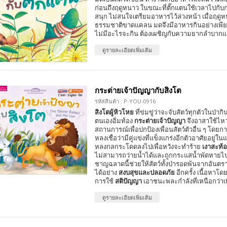
ก่อนถึงฤดูหนาว ในขณะที่ตั๊กแตนใช้เวลาไปกับ
สนุก ไม่สนใจเตรียมอาหารไว้ล่วงหน้า เมื่อฤด
ธรรมชาติขาดแคลน มดจึงมีอาหารกินอย่างเพียง
ไม่มีอะไรจะกิน ต้องเผชิญกับความยากลำบาก
ดูรายละเอียดเพิ่มเติม
กระต่ายเจ้าปัญญากับสิงโต
รหัสสินค้า : P-YOU-0916
สิงโตผู้หิวโหย
ที่ข่มขู่ว่าจะจับสัตว์ทุกตัวในป่าก
ตนเองอิ่มท้อง
กระต่ายเจ้าปัญญา
จึงอาสาใช้ไหว
สถานการณ์เพื่อปกป้องเพื่อนสัตว์ตัวอื่น ๆ โดย
หลงเชื่อว่ามีคู่แข่งที่แข็งแกร่งอีกตัวอาศัยอยู่ในแ
หลงกลกระโดดลงไปเพื่อหวังจะทำร้าย
เงาสะท้
ไม่สามารถว่ายน้ำได้และถูกกระแสน้ำพัดหายไปใ
ชาญฉลาดนี้ช่วยให้สัตว์ทั้งป่ารอดพ้นจากอันตร
ได้อย่าง
สงบสุขและปลอดภัย
อีกครั้ง เนื้อหาโดย
การใช้
สติปัญญา
เอาชนะพละกำลังที่เหนือกว่าเ
ดูรายละเอียดเพิ่มเติม