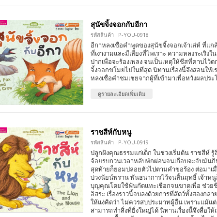
สุนัขจิ้งจอกกับอีกา
รหัสสินค้า : P-YOU-0918
อีกาหลงเชื่อคำพูดของสุนัขจิ้งจอกเจ้าเล่ห์ ที่แก
ที่เงางามและมีเสียงที่ไพเราะ ความหลงระเริงใ
ปากเพื่อจะร้องเพลง จนเป็นเหตุให้ชีสที่คาบไว้
จิ้งจอกขโมยไปในที่สุด นิทานเรื่องนี้จึงสอนให้
หลงเชื่อคำชมเชยจากผู้ที่เข้ามาเพื่อหวังผลป
ดูรายละเอียดเพิ่มเติม
ราชสีห์กับหนู
รหัสสินค้า : P-YOU-0919
ปลูกฝังคุณธรรมแก่เด็ก ในช่วงเริ่มต้น ราชสีห์ รู้ส
จ้อยรบกวนเวลาหลับพักผ่อนจนเกือบจะจับมันกิ
สุดท้ายก็ยอมปล่อยตัวไปตามคำขอร้อง ต่อมาเมื่
บ่วงนัยน์พราน พันธนาการไว้จนสิ้นฤทธิ์ เจ้าห
บุญคุณโดยใช้ฟันกัดแทะเชือกจนขาดเพื่อ ช่วยชีว
อิสระ เรื่องราวนี้จบลงด้วยการที่สัตว์ทั้งสองกลา
ให้แง่คิดว่า ไม่ควรสบประมาทผู้อื่น เพราะแม้แต่เพ
สามารถทำสิ่งที่ยิ่งใหญ่ได้ นิทานเรื่องนี้จึงสื่อ