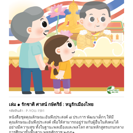
เล่ม ๑ รักชาติ ศาสน์ กษัตริย์ : หนูรักเมืองไทย
รหัสสินค้า : P-YOU-1591
หนังสือชุดคุณลักษณะอันพึงประสงค์ ๘ ประการ พัฒนาเด็กๆ ให้มี
คุณลักษณะอันพึงประสงค์ เพื่อให้สามารถอยู่ร่วมกับผู้อื่นในสังคมได้
อย่างมีความสุข ทั้งในฐานะพลเมืองและพลโลก ตามหลักสูตรแกนกลาง
การศึกษาขั้นพื้นฐาน พุทธศักราช ๒๕๕๑