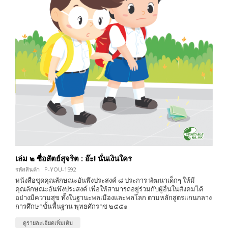
เล่ม ๒ ซื่อสัตย์สุจริต : อ๊ะ! นั่นเงินใคร
รหัสสินค้า : P-YOU-1592
หนังสือชุดคุณลักษณะอันพึงประสงค์ ๘ ประการ พัฒนาเด็กๆ ให้มี
คุณลักษณะอันพึงประสงค์ เพื่อให้สามารถอยู่ร่วมกับผู้อื่นในสังคมได้
อย่างมีความสุข ทั้งในฐานะพลเมืองและพลโลก ตามหลักสูตรแกนกลาง
การศึกษาขั้นพื้นฐาน พุทธศักราช ๒๕๕๑
ดูรายละเอียดเพิ่มเติม