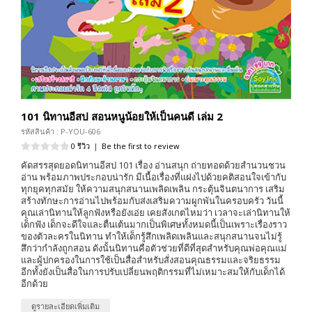
101 นิทานอีสป สอนหนูน้อยให้เป็นคนดี เล่ม 2
รหัสสินค้า : P-YOU-606
0 รีวิว
|
Be the first to review
คัดสรรสุดยอดนิทานอีสป 101 เรื่อง อ่านสนุก ถ่ายทอดด้วยสำนวนชวน
อ่าน พร้อมภาพประกอบน่ารัก มีเนื้อเรื่องที่แฝงไปด้วยคติสอนใจเข้ากับ
ทุกยุคทุกสมัย ให้ความสนุกสนานเพลิดเพลิน กระตุ้นจินตนาการ เสริม
สร้างทักษะการอ่านไปพร้อมกับส่งเสริมความผูกพันในครอบครัว วันนี้
คุณเล่านิทานให้ลูกฟังหรือยังเอ่ย เคยสังเกตไหมว่า เวลาจะเล่านิทานให้
เด็กฟัง เด็กจะดีใจและตื่นเต้นมากเป็นพิเศษทั้งหมดนี้เป็นเพราะเรื่องราว
ของตัวละครในนิทาน ทำให้เด็กรู้สึกเพลิดเพลินและสนุกสนานจนไม่รู้
สึกว่ากำลังถูกสอน ดังนั้นนิทานคือตัวช่วยที่ดีที่สุดสำหรับคุณพ่อคุณแม่
และผู้ปกครองในการใช้เป็นสื่อสำหรับสั่งสอนคุณธรรมและจริยธรรม
อีกทั้งยังเป็นสื่อในการปรับเปลี่ยนพฤติกรรมที่ไม่เหมาะสมให้กับเด็กได้
อีกด้วย
ดูรายละเอียดเพิ่มเติม