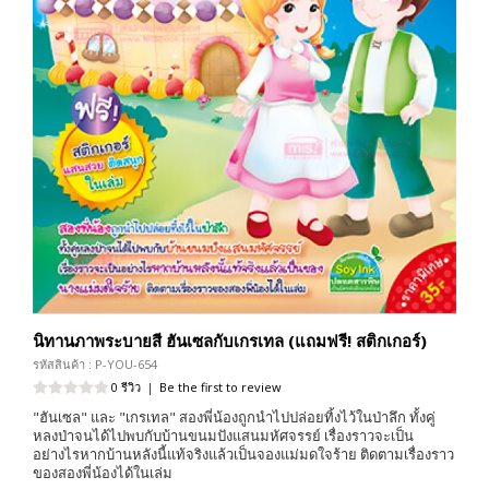
นิทานภาพระบายสี ฮันเซลกับเกรเทล (แถมฟรี! สติกเกอร์)
รหัสสินค้า : P-YOU-654
0 รีวิว
|
Be the first to review
"ฮันเซล" และ "เกรเทล" สองพี่น้องถูกนำไปปล่อยทิ้งไว้ในป่าลึก ทั้งคู่
หลงป่าจนได้ไปพบกับบ้านขนมปังแสนมหัศจรรย์ เรื่องราวจะเป็น
อย่างไรหากบ้านหลังนี้แท้จริงแล้วเป็นจองแม่มดใจร้าย ติดตามเรื่องราว
ของสองพี่น้องได้ในเล่ม