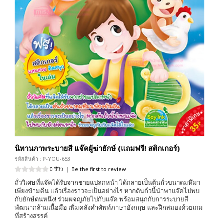
นิทานภาพระบายสี แจ๊คผู้ฆ่ายักษ์ (แถมฟรี! สติกเกอร์)
รหัสสินค้า : P-YOU-653
0 รีวิว
|
Be the first to review
ถั่ววิเศษที่แจ๊คได้รับจากชายแปลกหน้า ได้กลายเป็นต้นถั่วขนาดมหึมา
เพียงข้ามคืน แล้วเรื่องราวจะเป็นอย่างไร หากต้นถั่วนี้นำพาแจ๊คไปพบ
กับยักษ์ตนหนึ่ง! ร่วมผจญภัยไปกับแจ๊ค พร้อมสนุกกับการระบายสี
พัฒนากล้ามเนื้อมือ เพิ่มคลังคำศัพท์ภาษาอังกฤษ และฝึกสมองด้วยเกม
ที่สร้างสรรค์