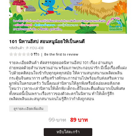
101 นิทานอีสป สอนหนูน้อยให้เป็นคนดี
รหัสสินค้า : P-YOU-438
0 รีวิว
|
Be the first to review
รายละเอียดสินค้า คัดสรรสุดยอดนิทานอีสป 101 เรื่อง อ่านสนุก
ถ่ายทอดด้วยสำนวนชวนอ่าน พร้อมภาพประกอบน่ารัก มีเนื้อเรื่องที่แฝง
ไปด้วยคติสอนใจเข้ากับทุกยุคทุกสมัย ให้ความสนุกสนานเพลิดเพลิน
กระตุ้นจินตนาการ เสริมสร้างทักษะการอ่านไปพร้อมกับส่งเสริมความ
ผูกพันในครอบครัว วันนี้คุณเล่านิทานให้ลูกฟังหรือยังเอ่ยเคยสังเกต
ไหมว่า เวลาจะเล่านิทานให้เด็กฟัง เด็กจะดีใจและตื่นเต้นมากเป็นพิเศษ
ทั้งหมดนี้เป็นเพราะเรื่องราวของตัวละครในนิทาน ทำให้เด็กรู้สึก
เพลิดเพลินและสนุกสนานจนไม่รู้สึกว่ากำลังถูกสอน
ดูรายละเอียดเพิ่มเติม
99 บาท
89 บาท
หยิบใส่ตะกร้า