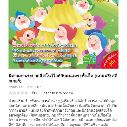
นิทานภาพระบายสี สโนว์ไวท์กับคนแคระทั้งเจ็ด (แถมฟรี! สติ
กเกอร์)
รหัสสินค้า : P-YOU-687
0 รีวิว
|
Be the first to review
ช่วยเสริมสร้างพัฒนาการด้าน • เสริมสร้างนิสัยรักการอ่านไปกับสุด
ยอดนิทานคลาสสิก • พัฒนากล้ามเนื้อมือและส่งเสริมจินตนาการไปกับ
การระบายสี • เพิ่มคลังคำศัพท์ภาษาอังกฤษและฝึกอ่านออกเสียงได้
อย่างถูกต้อง • ฝึกสมองด้วยเกมสร้างสรรค์แสนสนุกจากเนื้อเรื่องใน
นิทาน การระบายสีจะทำให้น้องๆ ได้ผ่อนคลายมีและสมาธิจดจ่อกับสิ่ง
ที่ทำสีสันที่สวยงามจะทำให้น้องๆ มีความสุขและมีชีวิตชีวานะจ๊ะ