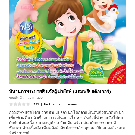
นิทานภาพระบายสี แจ๊คผู้ฆ่ายักษ์ (แถมฟรี! สติกเกอร์)
รหัสสินค้า : P-YOU-653
0 รีวิว
|
Be the first to review
ถั่ววิเศษที่แจ๊คได้รับจากชายแปลกหน้า ได้กลายเป็นต้นถั่วขนาดมหึมา
เพียงข้ามคืน แล้วเรื่องราวจะเป็นอย่างไร หากต้นถั่วนี้นำพาแจ๊คไปพบ
กับยักษ์ตนหนึ่ง! ร่วมผจญภัยไปกับแจ๊ค พร้อมสนุกกับการระบายสี
พัฒนากล้ามเนื้อมือ เพิ่มคลังคำศัพท์ภาษาอังกฤษ และฝึกสมองด้วยเกม
ที่สร้างสรรค์