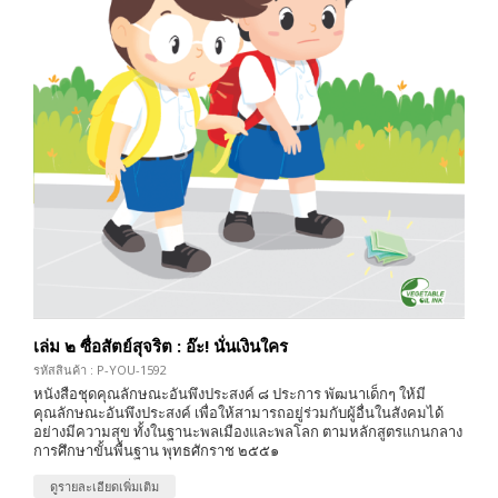
เล่ม ๒ ซื่อสัตย์สุจริต : อ๊ะ! นั่นเงินใคร
รหัสสินค้า : P-YOU-1592
หนังสือชุดคุณลักษณะอันพึงประสงค์ ๘ ประการ พัฒนาเด็กๆ ให้มี
คุณลักษณะอันพึงประสงค์ เพื่อให้สามารถอยู่ร่วมกับผู้อื่นในสังคมได้
อย่างมีความสุข ทั้งในฐานะพลเมืองและพลโลก ตามหลักสูตรแกนกลาง
การศึกษาขั้นพื้นฐาน พุทธศักราช ๒๕๕๑
ดูรายละเอียดเพิ่มเติม