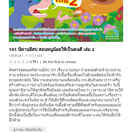
101 นิทานอีสป สอนหนูน้อยให้เป็นคนดี เล่ม 2
รหัสสินค้า : P-YOU-606
0 รีวิว
|
Be the first to review
คัดสรรสุดยอดนิทานอีสป 101 เรื่อง อ่านสนุก ถ่ายทอดด้วยสำนวนชวน
อ่าน พร้อมภาพประกอบน่ารัก มีเนื้อเรื่องที่แฝงไปด้วยคติสอนใจเข้ากับ
ทุกยุคทุกสมัย ให้ความสนุกสนานเพลิดเพลิน กระตุ้นจินตนาการ เสริม
สร้างทักษะการอ่านไปพร้อมกับส่งเสริมความผูกพันในครอบครัว วันนี้
คุณเล่านิทานให้ลูกฟังหรือยังเอ่ย เคยสังเกตไหมว่า เวลาจะเล่านิทานให้
เด็กฟัง เด็กจะดีใจและตื่นเต้นมากเป็นพิเศษทั้งหมดนี้เป็นเพราะเรื่องราว
ของตัวละครในนิทาน ทำให้เด็กรู้สึกเพลิดเพลินและสนุกสนานจนไม่รู้
สึกว่ากำลังถูกสอน ดังนั้นนิทานคือตัวช่วยที่ดีที่สุดสำหรับคุณพ่อคุณแม่
และผู้ปกครองในการใช้เป็นสื่อสำหรับสั่งสอนคุณธรรมและจริยธรรม
อีกทั้งยังเป็นสื่อในการปรับเปลี่ยนพฤติกรรมที่ไม่เหมาะสมให้กับเด็กได้
อีกด้วย
ดูรายละเอียดเพิ่มเติม