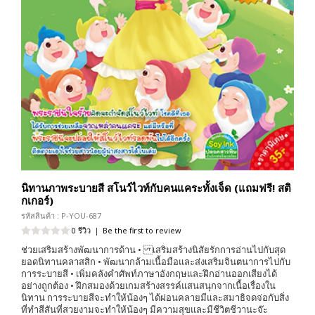
นิทานภาพระบายสี สโนว์ไวท์กับคนแคระทั้งเจ็ด (แถมฟรี! สติ
กเกอร์)
รหัสสินค้า : P-YOU-687
0 รีวิว
|
Be the first to review
ช่วยเสริมสร้างพัฒนาการด้าน • เสริมสร้างนิสัยรักการอ่านไปกับสุด
ยอดนิทานคลาสสิก • พัฒนากล้ามเนื้อมือและส่งเสริมจินตนาการไปกับ
การระบายสี • เพิ่มคลังคำศัพท์ภาษาอังกฤษและฝึกอ่านออกเสียงได้
อย่างถูกต้อง • ฝึกสมองด้วยเกมสร้างสรรค์แสนสนุกจากเนื้อเรื่องใน
นิทาน การระบายสีจะทำให้น้องๆ ได้ผ่อนคลายมีและสมาธิจดจ่อกับสิ่ง
ที่ทำสีสันที่สวยงามจะทำให้น้องๆ มีความสุขและมีชีวิตชีวานะจ๊ะ