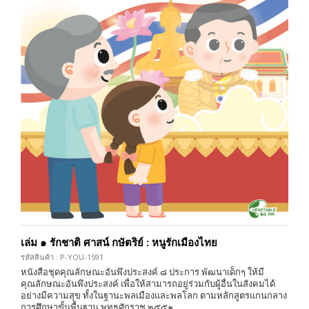
เล่ม ๑ รักชาติ ศาสน์ กษัตริย์ : หนูรักเมืองไทย
รหัสสินค้า : P-YOU-1591
หนังสือชุดคุณลักษณะอันพึงประสงค์ ๘ ประการ พัฒนาเด็กๆ ให้มี
คุณลักษณะอันพึงประสงค์ เพื่อให้สามารถอยู่ร่วมกับผู้อื่นในสังคมได้
อย่างมีความสุข ทั้งในฐานะพลเมืองและพลโลก ตามหลักสูตรแกนกลาง
การศึกษาขั้นพื้นฐาน พุทธศักราช ๒๕๕๑