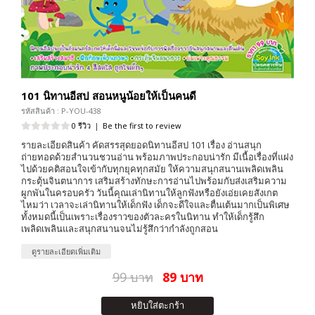
101 นิทานอีสป สอนหนูน้อยให้เป็นคนดี
รหัสสินค้า : P-YOU-438
0 รีวิว
|
Be the first to review
รายละเอียดสินค้า คัดสรรสุดยอดนิทานอีสป 101 เรื่อง อ่านสนุก
ถ่ายทอดด้วยสำนวนชวนอ่าน พร้อมภาพประกอบน่ารัก มีเนื้อเรื่องที่แฝง
ไปด้วยคติสอนใจเข้ากับทุกยุคทุกสมัย ให้ความสนุกสนานเพลิดเพลิน
กระตุ้นจินตนาการ เสริมสร้างทักษะการอ่านไปพร้อมกับส่งเสริมความ
ผูกพันในครอบครัว วันนี้คุณเล่านิทานให้ลูกฟังหรือยังเอ่ยเคยสังเกต
ไหมว่า เวลาจะเล่านิทานให้เด็กฟัง เด็กจะดีใจและตื่นเต้นมากเป็นพิเศษ
ทั้งหมดนี้เป็นเพราะเรื่องราวของตัวละครในนิทาน ทำให้เด็กรู้สึก
เพลิดเพลินและสนุกสนานจนไม่รู้สึกว่ากำลังถูกสอน
ดูรายละเอียดเพิ่มเติม
99 บาท
89 บาท
หยิบใส่ตะกร้า