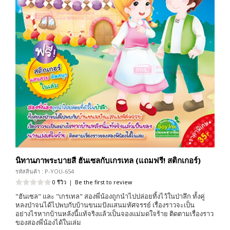
นิทานภาพระบายสี ฮันเซลกับเกรเทล (แถมฟรี! สติกเกอร์)
รหัสสินค้า : P-YOU-654
0 รีวิว
|
Be the first to review
"ฮันเซล" และ "เกรเทล" สองพี่น้องถูกนำไปปล่อยทิ้งไว้ในป่าลึก ทั้งคู่
หลงป่าจนได้ไปพบกับบ้านขนมปังแสนมหัศจรรย์ เรื่องราวจะเป็น
อย่างไรหากบ้านหลังนี้แท้จริงแล้วเป็นจองแม่มดใจร้าย ติดตามเรื่องราว
ของสองพี่น้องได้ในเล่ม