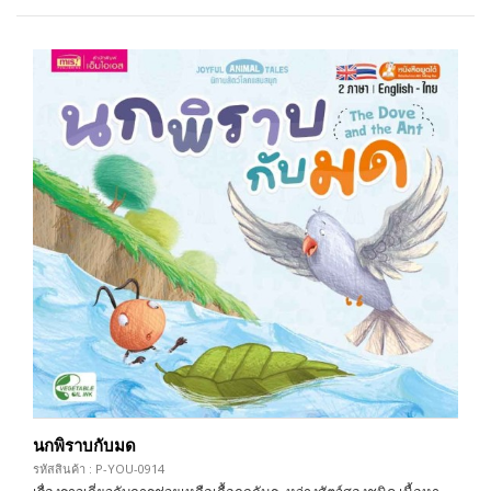
นกพิราบกับมด
รหัสสินค้า : P-YOU-0914