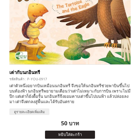
เต่ากับนกอินทรี
รหัสสินค้า : P-YOU-0917
เต่าตัวหนึ่งอยากบินเหมือนนกอินทรี จึงขอให้นกอินทรีช่วยพาบินขึ้นไป
บนท้องฟ้า นกอินทรีพยายามเตือนว่าเต่าไม่เหมาะกับการบิน เพราะไม่มี
ปีก แต่เต่าก็ยังดื้อรั้น นกอินทรีจึงยอมคาบเต่าขึ้นไปบนฟ้า แล้วปล่อยลง
มา เต่าจึงตกลงสู่พื้นและได้รับอันตราย
ดูรายละเอียดเพิ่มเติม
50 บาท
หยิบใส่ตะกร้า