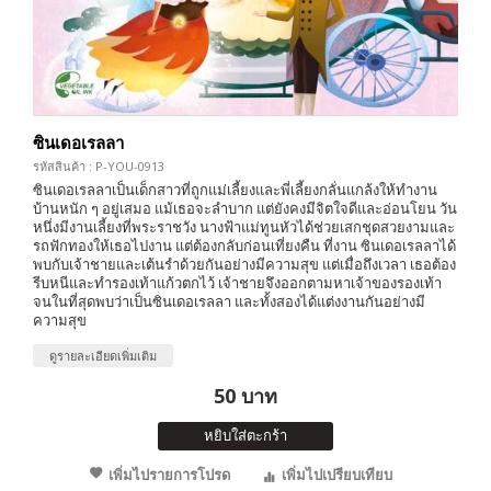
ซินเดอเรลลา
รหัสสินค้า : P-YOU-0913
ซินเดอเรลลาเป็นเด็กสาวที่ถูกแม่เลี้ยงและพี่เลี้ยงกลั่นแกล้งให้ทำงาน
บ้านหนัก ๆ อยู่เสมอ แม้เธอจะลำบาก แต่ยังคงมีจิตใจดีและอ่อนโยน วัน
หนึ่งมีงานเลี้ยงที่พระราชวัง นางฟ้าแม่ทูนหัวได้ช่วยเสกชุดสวยงามและ
รถฟักทองให้เธอไปงาน แต่ต้องกลับก่อนเที่ยงคืน ที่งาน ซินเดอเรลลาได้
พบกับเจ้าชายและเต้นรำด้วยกันอย่างมีความสุข แต่เมื่อถึงเวลา เธอต้อง
รีบหนีและทำรองเท้าแก้วตกไว้ เจ้าชายจึงออกตามหาเจ้าของรองเท้า
จนในที่สุดพบว่าเป็นซินเดอเรลลา และทั้งสองได้แต่งงานกันอย่างมี
ความสุข
ดูรายละเอียดเพิ่มเติม
50 บาท
หยิบใส่ตะกร้า
เพิ่มไปรายการโปรด
เพิ่มไปเปรียบเทียบ