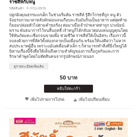
ราชสีห์กับหนู
รหัสสินค้า : P-YOU-0919
ปลูกฝังคุณธรรมแก่เด็ก ในช่วงเริ่มต้น ราชสีห์ รู้สึกโกรธที่ถูก หนู ตัว
จ้อยรบกวนเวลาหลับพักผ่อนจนเกือบจะจับมันกินเป็นอาหาร แต่สุดท้าย
ก็ยอมปล่อยตัวไปตามคำขอร้อง ต่อมาเมื่อเจ้าป่าพลาดท่าถูก บ่วงนัยน์
พราน พันธนาการไว้จนสิ้นฤทธิ์ เจ้าหนูก็ได้กลับมาตอบแทนบุญคุณโดย
ใช้ฟันกัดแทะเชือกจนขาดเพื่อ ช่วยชีวิต ราชสีห์ให้เป็นอิสระ เรื่องราวนี้
จบลงด้วยการที่สัตว์ทั้งสองกลายเป็นเพื่อนกัน พร้อมให้แง่คิดว่า ไม่ควร
สบประมาทผู้อื่น เพราะแม้แต่เพื่อนตัวเล็ก ๆ ก็สามารถทำสิ่งที่ยิ่งใหญ่ได้
นิทานเรื่องนี้จึงสื่อให้เห็นถึงความสำคัญของการเกื้อกูลกันและการ
รักษาคำพูดโดยไม่ตัดสินคนจากรูปลักษณ์ภายนอก
ดูรายละเอียดเพิ่มเติม
50 บาท
หยิบใส่ตะกร้า
เพิ่มไปรายการโปรด
เพิ่มไปเปรียบเทียบ