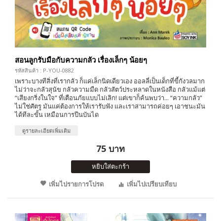
สอนลูกรับมือกับความกลัว เรื่องเล็กๆ น้อยๆ
รหัสสินค้า : P-YOU-0882
เพราะบางทีสิ่งที่เรากลัว ก็แค่เล็กนิดเดียวเอง ออลลี่เป็นเด็กที่ขี้กังวลมาก
ไม่ว่าจะกลัวสุนัข กลัวความมืด กลัวสัตว์ประหลาดในหนังสือ กลัวแม้แต่
“เสียงกริ่งในใจ” ที่เตือนภัยแบบไม่เลิก! แต่เขาก็ค้นพบว่า... “ความกลัว”
ไม่ใช่ศัตรู มันแค่ต้องการให้เรารับฟัง และเราสามารถค่อยๆ เอาชนะมัน
ได้ทีละขั้น เหมือนการปีนบันได
ดูรายละเอียดเพิ่มเติม
75 บาท
หยิบใส่ตะกร้า
เพิ่มไปรายการโปรด
เพิ่มไปเปรียบเทียบ