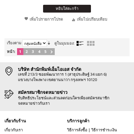
หยิบใส่ตะกร้า
เพิ่มไปรายการโปรด
เพิ่มไปเปรียบเทียบ
เรียงตาม
ดูในมุมมอง:
หน้า:
1
2
3
4
5
บริษัท สำนักพิมพ์เอ็มไอเอส จำกัด
เลขที่ 213/3 ซอยพัฒนาการ 1 (สาธุประดิษฐ์ 34 แยก 6)
แขวงบางโพงพาง เขตยานนาวา กรุงเทพฯ 10120
สมัครสมาชิกจดหมายข่าว
รับสิทธิประโยชน์และส่วนลดก่อนใครเพียงสมัครสมาชิก
จดหมายข่าวกับเรา
เกี่ยวกับร้าน
บริการลูกค้า
เกี่ยวกับเรา
วิธีการสั่งซื้อ
|
วิธีการชำระเงิน