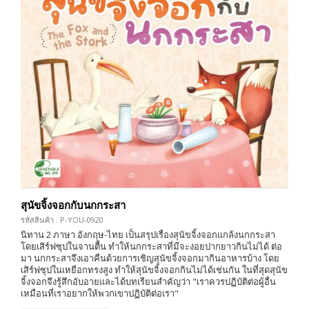
สุนัขจิ้งจอกกับนกกระสา
รหัสสินค้า : P-YOU-0920
นิทาน 2 ภาษา อังกฤษ-ไทย เป็นสรุปเรื่องสุนัขจิ้งจอกแกล้งนกกระสา
โดยเสิร์ฟซุปในจานตื้น ทำให้นกกระสาที่มีจะงอยปากยาวกินไม่ได้ ต่อ
มา นกกระสาจึงเอาคืนด้วยการเชิญสุนัขจิ้งจอกมากินอาหารบ้าง โดย
เสิร์ฟซุปในเหยือกทรงสูง ทำให้สุนัขจิ้งจอกกินไม่ได้เช่นกัน ในที่สุดสุนัข
จิ้งจอกจึงรู้สึกอับอายและได้บทเรียนสำคัญว่า "เราควรปฏิบัติต่อผู้อื่น
เหมือนที่เราอยากให้พวกเขาปฏิบัติต่อเรา"