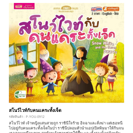
สโนว์ไวท์กับคนแคระทั้งเจ็ด
รหัสสินค้า : P-YOU-0912
สโนว์ไวท์ เจ้าหญิงแสนสวยถูก ราชินีใจร้าย อิจฉาและสั่งฆ่า แต่เธอหนี
ไปอยู่กับคนแคระทั้งเจ็ดในป่า ราชินีปลอมตัวนำแอปเปิลพิษมาให้กินจน
เธอสลบเหมือนตาย สุดท้ายเจ้าชายช่วยให้ฟื้น และทั้งสองก็อยู่ด้วยกัน