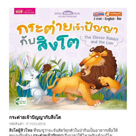
กระต่ายเจ้าปัญญากับสิงโต
รหัสสินค้า : P-YOU-0916
สิงโตผู้หิวโหย
ที่ข่มขู่ว่าจะจับสัตว์ทุกตัวในป่ากินเป็นอาหารเพื่อให้
ตนเองอิ่มท้อง
กระต่ายเจ้าปัญญา
จึงอาสาใช้ไหวพริบเข้าแก้ไข