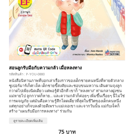
สอนลูกรับมือกับความกลัว เมื่อหลงทาง
รหัสสินค้า : P-YOU-0880
หนังสือนิทานภาพที่บอกเล่าเรื่องราวของเด็กชายคนหนึ่งที่หายตัวกลาง
ซูเปอร์มาร์เก็ต! เจ็ค เด็กชายขี้สงสัยและชอบขนมหวาน เดินตามถุงลูก
กวาดไปเพียงนิดเดียว แต่พอรู้ตัวอีกที เขาก็ “หลงทาง” ท่ามกลางฝูงชน
แม่หายไป ลูกกวาดก็หาย... และความกลัวก็ค่อยๆ เพิ่มขึ้นเรื่อยๆ นี่ไม่ใช่
การผจญภัย แต่มันคือความรู้สึกโดดเดี่ยวที่สุดในชีวิตของเด็กคนหนึ่ง
แต่ทุกอย่างก็จบลงด้วยดีเพราะแม่เจอเขา และจากวันนั้น แม่กับเจ็คก็
สร้าง "แผนรับมือการหลงทาง" ร่วมกัน
ดูรายละเอียดเพิ่มเติม
75 บาท