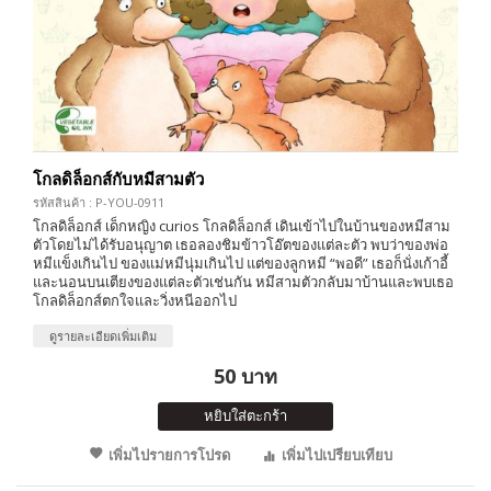
โกลดิล็อกส์กับหมีสามตัว
รหัสสินค้า : P-YOU-0911
โกลดิล็อกส์ เด็กหญิง curios โกลดิล็อกส์ เดินเข้าไปในบ้านของหมีสาม
ตัวโดยไม่ได้รับอนุญาต เธอลองชิมข้าวโอ๊ตของแต่ละตัว พบว่าของพ่อ
หมีแข็งเกินไป ของแม่หมีนุ่มเกินไป แต่ของลูกหมี “พอดี” เธอก็นั่งเก้าอี้
และนอนบนเตียงของแต่ละตัวเช่นกัน หมีสามตัวกลับมาบ้านและพบเธอ
โกลดิล็อกส์ตกใจและวิ่งหนีออกไป
ดูรายละเอียดเพิ่มเติม
50 บาท
หยิบใส่ตะกร้า
เพิ่มไปรายการโปรด
เพิ่มไปเปรียบเทียบ