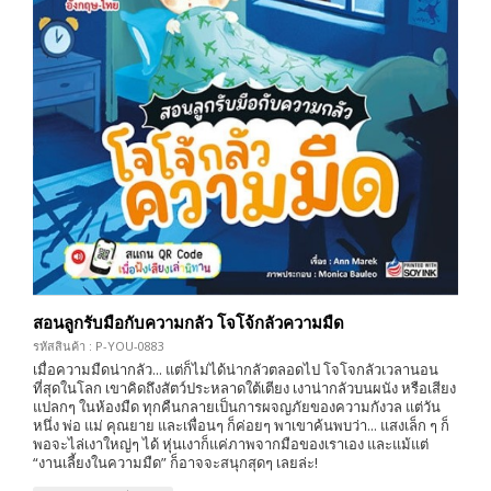
สอนลูกรับมือกับความกลัว โจโจ้กลัวความมืด
รหัสสินค้า : P-YOU-0883
เมื่อความมืดน่ากลัว... แต่ก็ไม่ได้น่ากลัวตลอดไป โจโจกลัวเวลานอน
ที่สุดในโลก เขาคิดถึงสัตว์ประหลาดใต้เตียง เงาน่ากลัวบนผนัง หรือเสียง
แปลกๆ ในห้องมืด ทุกคืนกลายเป็นการผจญภัยของความกังวล แต่วัน
หนึ่ง พ่อ แม่ คุณยาย และเพื่อนๆ ก็ค่อยๆ พาเขาค้นพบว่า... แสงเล็ก ๆ ก็
พอจะไล่เงาใหญ่ๆ ได้ หุ่นเงาก็แค่ภาพจากมือของเราเอง และแม้แต่
“งานเลี้ยงในความมืด” ก็อาจจะสนุกสุดๆ เลยล่ะ!