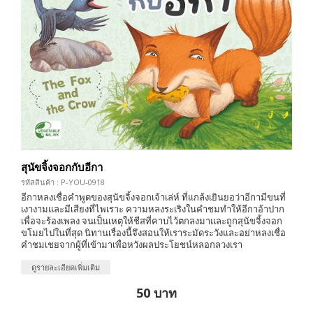
สุนัขจิ้งจอกกับอีกา
รหัสสินค้า : P-YOU-0918
อีกาหลงเชื่อคำพูดของสุนัขจิ้งจอกเจ้าเล่ห์ ที่แกล้งเยินยอว่าอีกามีขนที่
เงางามและมีเสียงที่ไพเราะ ความหลงระเริงในคำชมทำให้อีกาอ้าปาก
เพื่อจะร้องเพลง จนเป็นเหตุให้ชีสที่คาบไว้ตกลงมาและถูกสุนัขจิ้งจอก
ขโมยไปในที่สุด นิทานเรื่องนี้จึงสอนให้เราระมัดระวังและอย่าหลงเชื่อ
คำชมเชยจากผู้ที่เข้ามาเพื่อหวังผลประโยชน์หลอกลวงเรา
ดูรายละเอียดเพิ่มเติม
50 บาท