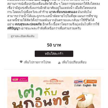
สถานการณ์เพื่อปกป้องเพื่อนสัตว์ตัวอื่น ๆ โดยการล่อหลอกให้สิงโตหลง
เชื่อว่ามีคู่แข่งที่แข็งแกร่งอีกตัวอาศัยอยู่ในแหล่งน้ำ เมื่อสิงโตหลงกล
กระโดดลงไปเพื่อหวังจะทำร้าย
เงาสะท้อนของตนเอง
มันกลับไม่
สามารถว่ายน้ำได้และถูกกระแสน้ำพัดหายไปในที่สุด แผนการที่ชาญ
ฉลาดนี้ช่วยให้สัตว์ทั้งป่ารอดพ้นจากอันตรายและกลับมาใช้ชีวิตได้
อย่าง
สงบสุขและปลอดภัย
อีกครั้ง เนื้อหาโดยรวมจึงมุ่งเน้นไปที่การใช้
สติปัญญา
เอาชนะพละกำลังที่เหนือกว่าเพื่อส่วนรวมครับ
ดูรายละเอียดเพิ่มเติม
50 บาท
หยิบใส่ตะกร้า
เพิ่มไปรายการโปรด
เพิ่มไปเปรียบเทียบ