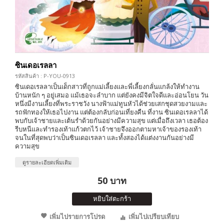
ซินเดอเรลลา
รหัสสินค้า : P-YOU-0913
ซินเดอเรลลาเป็นเด็กสาวที่ถูกแม่เลี้ยงและพี่เลี้ยงกลั่นแกล้งให้ทำงาน
บ้านหนัก ๆ อยู่เสมอ แม้เธอจะลำบาก แต่ยังคงมีจิตใจดีและอ่อนโยน วัน
หนึ่งมีงานเลี้ยงที่พระราชวัง นางฟ้าแม่ทูนหัวได้ช่วยเสกชุดสวยงามและ
รถฟักทองให้เธอไปงาน แต่ต้องกลับก่อนเที่ยงคืน ที่งาน ซินเดอเรลลาได้
พบกับเจ้าชายและเต้นรำด้วยกันอย่างมีความสุข แต่เมื่อถึงเวลา เธอต้อง
รีบหนีและทำรองเท้าแก้วตกไว้ เจ้าชายจึงออกตามหาเจ้าของรองเท้า
จนในที่สุดพบว่าเป็นซินเดอเรลลา และทั้งสองได้แต่งงานกันอย่างมี
ความสุข
ดูรายละเอียดเพิ่มเติม
50 บาท
หยิบใส่ตะกร้า
เพิ่มไปรายการโปรด
เพิ่มไปเปรียบเทียบ