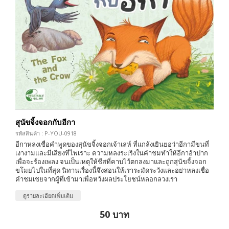
สุนัขจิ้งจอกกับอีกา
รหัสสินค้า : P-YOU-0918
อีกาหลงเชื่อคำพูดของสุนัขจิ้งจอกเจ้าเล่ห์ ที่แกล้งเยินยอว่าอีกามีขนที่
เงางามและมีเสียงที่ไพเราะ ความหลงระเริงในคำชมทำให้อีกาอ้าปาก
เพื่อจะร้องเพลง จนเป็นเหตุให้ชีสที่คาบไว้ตกลงมาและถูกสุนัขจิ้งจอก
ขโมยไปในที่สุด นิทานเรื่องนี้จึงสอนให้เราระมัดระวังและอย่าหลงเชื่อ
คำชมเชยจากผู้ที่เข้ามาเพื่อหวังผลประโยชน์หลอกลวงเรา
ดูรายละเอียดเพิ่มเติม
50 บาท