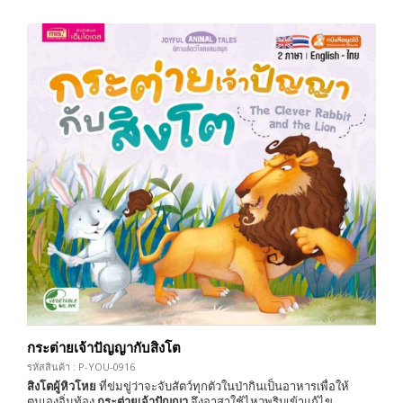
กระต่ายเจ้าปัญญากับสิงโต
รหัสสินค้า : P-YOU-0916
สิงโตผู้หิวโหย
ที่ข่มขู่ว่าจะจับสัตว์ทุกตัวในป่ากินเป็นอาหารเพื่อให้
ตนเองอิ่มท้อง
กระต่ายเจ้าปัญญา
จึงอาสาใช้ไหวพริบเข้าแก้ไข