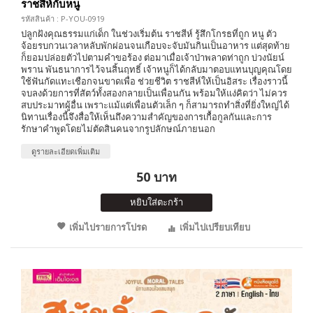
ราชสีห์กับหนู
รหัสสินค้า : P-YOU-0919
ปลูกฝังคุณธรรมแก่เด็ก ในช่วงเริ่มต้น ราชสีห์ รู้สึกโกรธที่ถูก หนู ตัว
จ้อยรบกวนเวลาหลับพักผ่อนจนเกือบจะจับมันกินเป็นอาหาร แต่สุดท้าย
ก็ยอมปล่อยตัวไปตามคำขอร้อง ต่อมาเมื่อเจ้าป่าพลาดท่าถูก บ่วงนัยน์
พราน พันธนาการไว้จนสิ้นฤทธิ์ เจ้าหนูก็ได้กลับมาตอบแทนบุญคุณโดย
ใช้ฟันกัดแทะเชือกจนขาดเพื่อ ช่วยชีวิต ราชสีห์ให้เป็นอิสระ เรื่องราวนี้
จบลงด้วยการที่สัตว์ทั้งสองกลายเป็นเพื่อนกัน พร้อมให้แง่คิดว่า ไม่ควร
สบประมาทผู้อื่น เพราะแม้แต่เพื่อนตัวเล็ก ๆ ก็สามารถทำสิ่งที่ยิ่งใหญ่ได้
นิทานเรื่องนี้จึงสื่อให้เห็นถึงความสำคัญของการเกื้อกูลกันและการ
รักษาคำพูดโดยไม่ตัดสินคนจากรูปลักษณ์ภายนอก
ดูรายละเอียดเพิ่มเติม
50 บาท
หยิบใส่ตะกร้า
เพิ่มไปรายการโปรด
เพิ่มไปเปรียบเทียบ