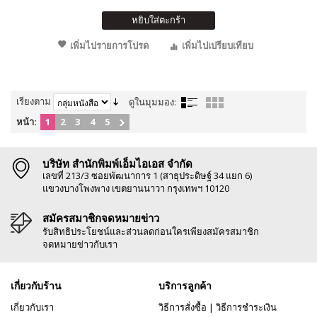
หยิบใส่ตะกร้า
เพิ่มไปรายการโปรด
เพิ่มไปเปรียบเทียบ
เรียงตาม
ดูในมุมมอง:
หน้า:
1
2
3
4
5
บริษัท สำนักพิมพ์เอ็มไอเอส จำกัด
เลขที่ 213/3 ซอยพัฒนาการ 1 (สาธุประดิษฐ์ 34 แยก 6)
แขวงบางโพงพาง เขตยานนาวา กรุงเทพฯ 10120
สมัครสมาชิกจดหมายข่าว
รับสิทธิประโยชน์และส่วนลดก่อนใครเพียงสมัครสมาชิก
จดหมายข่าวกับเรา
เกี่ยวกับร้าน
บริการลูกค้า
เกี่ยวกับเรา
วิธีการสั่งซื้อ
|
วิธีการชำระเงิน