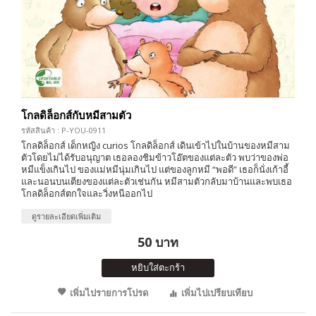
โกลดิล็อกส์กับหมีสามตัว
รหัสสินค้า : P-YOU-0911
โกลดิล็อกส์ เด็กหญิง curios โกลดิล็อกส์ เดินเข้าไปในบ้านของหมีสาม
ตัวโดยไม่ได้รับอนุญาต เธอลองชิมข้าวโอ๊ตของแต่ละตัว พบว่าของพ่อ
หมีแข็งเกินไป ของแม่หมีนุ่มเกินไป แต่ของลูกหมี “พอดี” เธอก็นั่งเก้าอี้
และนอนบนเตียงของแต่ละตัวเช่นกัน หมีสามตัวกลับมาบ้านและพบเธอ
โกลดิล็อกส์ตกใจและวิ่งหนีออกไป
ดูรายละเอียดเพิ่มเติม
50 บาท
หยิบใส่ตะกร้า
เพิ่มไปรายการโปรด
เพิ่มไปเปรียบเทียบ