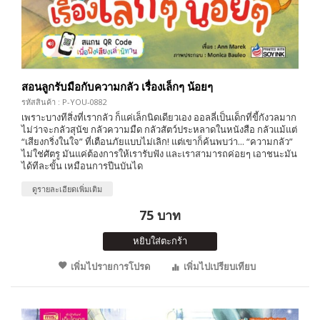
สอนลูกรับมือกับความกลัว เรื่องเล็กๆ น้อยๆ
รหัสสินค้า : P-YOU-0882
เพราะบางทีสิ่งที่เรากลัว ก็แค่เล็กนิดเดียวเอง ออลลี่เป็นเด็กที่ขี้กังวลมาก
ไม่ว่าจะกลัวสุนัข กลัวความมืด กลัวสัตว์ประหลาดในหนังสือ กลัวแม้แต่
“เสียงกริ่งในใจ” ที่เตือนภัยแบบไม่เลิก! แต่เขาก็ค้นพบว่า... “ความกลัว”
ไม่ใช่ศัตรู มันแค่ต้องการให้เรารับฟัง และเราสามารถค่อยๆ เอาชนะมัน
ได้ทีละขั้น เหมือนการปีนบันได
ดูรายละเอียดเพิ่มเติม
75 บาท
หยิบใส่ตะกร้า
เพิ่มไปรายการโปรด
เพิ่มไปเปรียบเทียบ