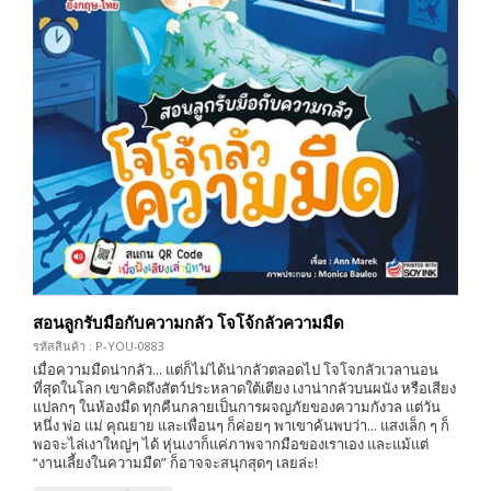
สอนลูกรับมือกับความกลัว โจโจ้กลัวความมืด
รหัสสินค้า : P-YOU-0883
เมื่อความมืดน่ากลัว... แต่ก็ไม่ได้น่ากลัวตลอดไป โจโจกลัวเวลานอน
ที่สุดในโลก เขาคิดถึงสัตว์ประหลาดใต้เตียง เงาน่ากลัวบนผนัง หรือเสียง
แปลกๆ ในห้องมืด ทุกคืนกลายเป็นการผจญภัยของความกังวล แต่วัน
หนึ่ง พ่อ แม่ คุณยาย และเพื่อนๆ ก็ค่อยๆ พาเขาค้นพบว่า... แสงเล็ก ๆ ก็
พอจะไล่เงาใหญ่ๆ ได้ หุ่นเงาก็แค่ภาพจากมือของเราเอง และแม้แต่
“งานเลี้ยงในความมืด” ก็อาจจะสนุกสุดๆ เลยล่ะ!