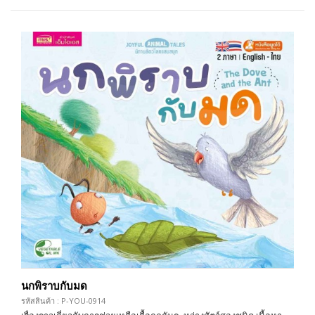
นกพิราบกับมด
รหัสสินค้า : P-YOU-0914