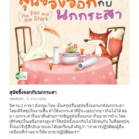
สุนัขจิ้งจอกกับนกกระสา
รหัสสินค้า : P-YOU-0920
นิทาน 2 ภาษา อังกฤษ-ไทย เป็นสรุปเรื่องสุนัขจิ้งจอกแกล้งนกกระสา
โดยเสิร์ฟซุปในจานตื้น ทำให้นกกระสาที่มีจะงอยปากยาวกินไม่ได้ ต่อ
มา นกกระสาจึงเอาคืนด้วยการเชิญสุนัขจิ้งจอกมากินอาหารบ้าง โดย
เสิร์ฟซุปในเหยือกทรงสูง ทำให้สุนัขจิ้งจอกกินไม่ได้เช่นกัน ในที่สุดสุนัข
จิ้งจอกจึงรู้สึกอับอายและได้บทเรียนสำคัญว่า "เราควรปฏิบัติต่อผู้อื่น
เหมือนที่เราอยากให้พวกเขาปฏิบัติต่อเรา"