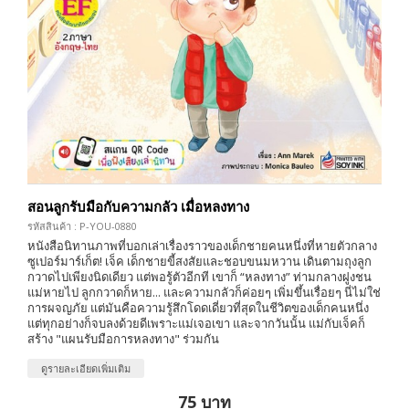
สอนลูกรับมือกับความกลัว เมื่อหลงทาง
รหัสสินค้า : P-YOU-0880
หนังสือนิทานภาพที่บอกเล่าเรื่องราวของเด็กชายคนหนึ่งที่หายตัวกลาง
ซูเปอร์มาร์เก็ต! เจ็ค เด็กชายขี้สงสัยและชอบขนมหวาน เดินตามถุงลูก
กวาดไปเพียงนิดเดียว แต่พอรู้ตัวอีกที เขาก็ “หลงทาง” ท่ามกลางฝูงชน
แม่หายไป ลูกกวาดก็หาย... และความกลัวก็ค่อยๆ เพิ่มขึ้นเรื่อยๆ นี่ไม่ใช่
การผจญภัย แต่มันคือความรู้สึกโดดเดี่ยวที่สุดในชีวิตของเด็กคนหนึ่ง
แต่ทุกอย่างก็จบลงด้วยดีเพราะแม่เจอเขา และจากวันนั้น แม่กับเจ็คก็
สร้าง "แผนรับมือการหลงทาง" ร่วมกัน
ดูรายละเอียดเพิ่มเติม
75 บาท