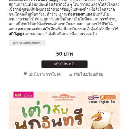
สถานการณ์เพื่อปกป้องเพื่อนสัตว์ตัวอื่น ๆ โดยการล่อหลอกให้สิงโตหลง
เชื่อว่ามีคู่แข่งที่แข็งแกร่งอีกตัวอาศัยอยู่ในแหล่งน้ำ เมื่อสิงโตหลงกล
กระโดดลงไปเพื่อหวังจะทำร้าย
เงาสะท้อนของตนเอง
มันกลับไม่
สามารถว่ายน้ำได้และถูกกระแสน้ำพัดหายไปในที่สุด แผนการที่ชาญ
ฉลาดนี้ช่วยให้สัตว์ทั้งป่ารอดพ้นจากอันตรายและกลับมาใช้ชีวิตได้
อย่าง
สงบสุขและปลอดภัย
อีกครั้ง เนื้อหาโดยรวมจึงมุ่งเน้นไปที่การใช้
สติปัญญา
เอาชนะพละกำลังที่เหนือกว่าเพื่อส่วนรวมครับ
ดูรายละเอียดเพิ่มเติม
50 บาท
หยิบใส่ตะกร้า
เพิ่มไปรายการโปรด
เพิ่มไปเปรียบเทียบ