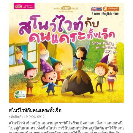
สโนว์ไวท์กับคนแคระทั้งเจ็ด
รหัสสินค้า : P-YOU-0912
สโนว์ไวท์ เจ้าหญิงแสนสวยถูก ราชินีใจร้าย อิจฉาและสั่งฆ่า แต่เธอหนี
ไปอยู่กับคนแคระทั้งเจ็ดในป่า ราชินีปลอมตัวนำแอปเปิลพิษมาให้กินจน
เธอสลบเหมือนตาย สุดท้ายเจ้าชายช่วยให้ฟื้น และทั้งสองก็อยู่ด้วยกัน