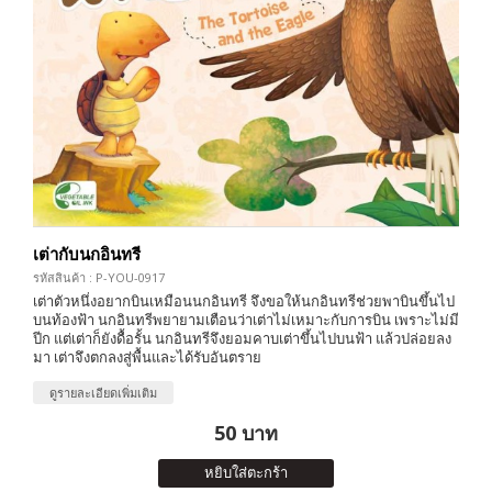
เต่ากับนกอินทรี
รหัสสินค้า : P-YOU-0917
เต่าตัวหนึ่งอยากบินเหมือนนกอินทรี จึงขอให้นกอินทรีช่วยพาบินขึ้นไป
บนท้องฟ้า นกอินทรีพยายามเตือนว่าเต่าไม่เหมาะกับการบิน เพราะไม่มี
ปีก แต่เต่าก็ยังดื้อรั้น นกอินทรีจึงยอมคาบเต่าขึ้นไปบนฟ้า แล้วปล่อยลง
มา เต่าจึงตกลงสู่พื้นและได้รับอันตราย
ดูรายละเอียดเพิ่มเติม
50 บาท
หยิบใส่ตะกร้า