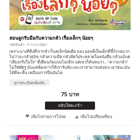
สอนลูกรับมือกับความกลัว เรื่องเล็กๆ น้อยๆ
รหัสสินค้า : P-YOU-0882
เพราะบางทีสิ่งที่เรากลัว ก็แค่เล็กนิดเดียวเอง ออลลี่เป็นเด็กที่ขี้กังวลมาก
ไม่ว่าจะกลัวสุนัข กลัวความมืด กลัวสัตว์ประหลาดในหนังสือ กลัวแม้แต่
“เสียงกริ่งในใจ” ที่เตือนภัยแบบไม่เลิก! แต่เขาก็ค้นพบว่า... “ความกลัว”
ไม่ใช่ศัตรู มันแค่ต้องการให้เรารับฟัง และเราสามารถค่อยๆ เอาชนะมัน
ได้ทีละขั้น เหมือนการปีนบันได
ดูรายละเอียดเพิ่มเติม
75 บาท
หยิบใส่ตะกร้า
เพิ่มไปรายการโปรด
เพิ่มไปเปรียบเทียบ