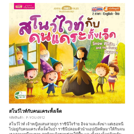
สโนว์ไวท์กับคนแคระทั้งเจ็ด
รหัสสินค้า : P-YOU-0912
สโนว์ไวท์ เจ้าหญิงแสนสวยถูก ราชินีใจร้าย อิจฉาและสั่งฆ่า แต่เธอหนี
ไปอยู่กับคนแคระทั้งเจ็ดในป่า ราชินีปลอมตัวนำแอปเปิลพิษมาให้กินจน
เธอสลบเหมือนตาย สุดท้ายเจ้าชายช่วยให้ฟื้น และทั้งสองก็อยู่ด้วยกัน