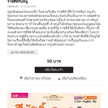
ราชสีห์กับหนู
รหัสสินค้า : P-YOU-0919
ปลูกฝังคุณธรรมแก่เด็ก ในช่วงเริ่มต้น ราชสีห์ รู้สึกโกรธที่ถูก หนู ตัว
จ้อยรบกวนเวลาหลับพักผ่อนจนเกือบจะจับมันกินเป็นอาหาร แต่สุดท้าย
ก็ยอมปล่อยตัวไปตามคำขอร้อง ต่อมาเมื่อเจ้าป่าพลาดท่าถูก บ่วงนัยน์
พราน พันธนาการไว้จนสิ้นฤทธิ์ เจ้าหนูก็ได้กลับมาตอบแทนบุญคุณโดย
ใช้ฟันกัดแทะเชือกจนขาดเพื่อ ช่วยชีวิต ราชสีห์ให้เป็นอิสระ เรื่องราวนี้
จบลงด้วยการที่สัตว์ทั้งสองกลายเป็นเพื่อนกัน พร้อมให้แง่คิดว่า ไม่ควร
สบประมาทผู้อื่น เพราะแม้แต่เพื่อนตัวเล็ก ๆ ก็สามารถทำสิ่งที่ยิ่งใหญ่ได้
นิทานเรื่องนี้จึงสื่อให้เห็นถึงความสำคัญของการเกื้อกูลกันและการ
รักษาคำพูดโดยไม่ตัดสินคนจากรูปลักษณ์ภายนอก
ดูรายละเอียดเพิ่มเติม
50 บาท
หยิบใส่ตะกร้า
เพิ่มไปรายการโปรด
เพิ่มไปเปรียบเทียบ