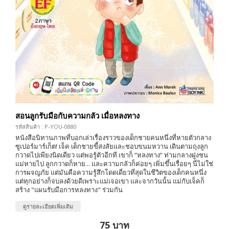
สอนลูกรับมือกับความกลัว เมื่อหลงทาง
รหัสสินค้า : P-YOU-0880
หนังสือนิทานภาพที่บอกเล่าเรื่องราวของเด็กชายคนหนึ่งที่หายตัวกลาง
ซูเปอร์มาร์เก็ต! เจ็ค เด็กชายขี้สงสัยและชอบขนมหวาน เดินตามถุงลูก
กวาดไปเพียงนิดเดียว แต่พอรู้ตัวอีกที เขาก็ “หลงทาง” ท่ามกลางฝูงชน
แม่หายไป ลูกกวาดก็หาย... และความกลัวก็ค่อยๆ เพิ่มขึ้นเรื่อยๆ นี่ไม่ใช่
การผจญภัย แต่มันคือความรู้สึกโดดเดี่ยวที่สุดในชีวิตของเด็กคนหนึ่ง
แต่ทุกอย่างก็จบลงด้วยดีเพราะแม่เจอเขา และจากวันนั้น แม่กับเจ็คก็
สร้าง "แผนรับมือการหลงทาง" ร่วมกัน
ดูรายละเอียดเพิ่มเติม
75 บาท