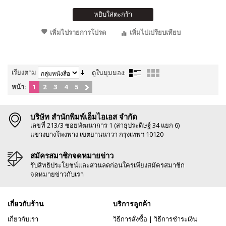
หยิบใส่ตะกร้า
เพิ่มไปรายการโปรด
เพิ่มไปเปรียบเทียบ
เรียงตาม
ดูในมุมมอง:
หน้า:
1
2
3
4
5
บริษัท สำนักพิมพ์เอ็มไอเอส จำกัด
เลขที่ 213/3 ซอยพัฒนาการ 1 (สาธุประดิษฐ์ 34 แยก 6)
แขวงบางโพงพาง เขตยานนาวา กรุงเทพฯ 10120
สมัครสมาชิกจดหมายข่าว
รับสิทธิประโยชน์และส่วนลดก่อนใครเพียงสมัครสมาชิก
จดหมายข่าวกับเรา
เกี่ยวกับร้าน
บริการลูกค้า
เกี่ยวกับเรา
วิธีการสั่งซื้อ
|
วิธีการชำระเงิน