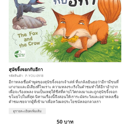
สุนัขจิ้งจอกกับอีกา
รหัสสินค้า : P-YOU-0918
อีกาหลงเชื่อคำพูดของสุนัขจิ้งจอกเจ้าเล่ห์ ที่แกล้งเยินยอว่าอีกามีขนที่
เงางามและมีเสียงที่ไพเราะ ความหลงระเริงในคำชมทำให้อีกาอ้าปาก
เพื่อจะร้องเพลง จนเป็นเหตุให้ชีสที่คาบไว้ตกลงมาและถูกสุนัขจิ้งจอก
ขโมยไปในที่สุด นิทานเรื่องนี้จึงสอนให้เราระมัดระวังและอย่าหลงเชื่อ
คำชมเชยจากผู้ที่เข้ามาเพื่อหวังผลประโยชน์หลอกลวงเรา
ดูรายละเอียดเพิ่มเติม
50 บาท