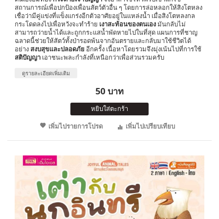
สถานการณ์เพื่อปกป้องเพื่อนสัตว์ตัวอื่น ๆ โดยการล่อหลอกให้สิงโตหลง
เชื่อว่ามีคู่แข่งที่แข็งแกร่งอีกตัวอาศัยอยู่ในแหล่งน้ำ เมื่อสิงโตหลงกล
กระโดดลงไปเพื่อหวังจะทำร้าย
เงาสะท้อนของตนเอง
มันกลับไม่
สามารถว่ายน้ำได้และถูกกระแสน้ำพัดหายไปในที่สุด แผนการที่ชาญ
ฉลาดนี้ช่วยให้สัตว์ทั้งป่ารอดพ้นจากอันตรายและกลับมาใช้ชีวิตได้
อย่าง
สงบสุขและปลอดภัย
อีกครั้ง เนื้อหาโดยรวมจึงมุ่งเน้นไปที่การใช้
สติปัญญา
เอาชนะพละกำลังที่เหนือกว่าเพื่อส่วนรวมครับ
ดูรายละเอียดเพิ่มเติม
50 บาท
หยิบใส่ตะกร้า
เพิ่มไปรายการโปรด
เพิ่มไปเปรียบเทียบ