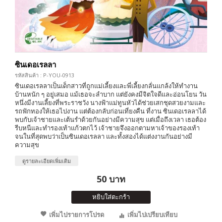
ซินเดอเรลลา
รหัสสินค้า : P-YOU-0913
ซินเดอเรลลาเป็นเด็กสาวที่ถูกแม่เลี้ยงและพี่เลี้ยงกลั่นแกล้งให้ทำงาน
บ้านหนัก ๆ อยู่เสมอ แม้เธอจะลำบาก แต่ยังคงมีจิตใจดีและอ่อนโยน วัน
หนึ่งมีงานเลี้ยงที่พระราชวัง นางฟ้าแม่ทูนหัวได้ช่วยเสกชุดสวยงามและ
รถฟักทองให้เธอไปงาน แต่ต้องกลับก่อนเที่ยงคืน ที่งาน ซินเดอเรลลาได้
พบกับเจ้าชายและเต้นรำด้วยกันอย่างมีความสุข แต่เมื่อถึงเวลา เธอต้อง
รีบหนีและทำรองเท้าแก้วตกไว้ เจ้าชายจึงออกตามหาเจ้าของรองเท้า
จนในที่สุดพบว่าเป็นซินเดอเรลลา และทั้งสองได้แต่งงานกันอย่างมี
ความสุข
ดูรายละเอียดเพิ่มเติม
50 บาท
หยิบใส่ตะกร้า
เพิ่มไปรายการโปรด
เพิ่มไปเปรียบเทียบ