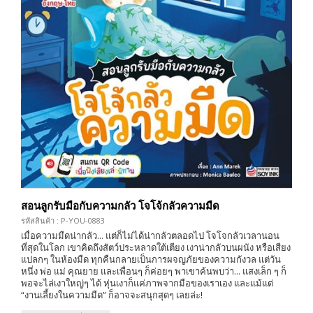
สอนลูกรับมือกับความกลัว โจโจ้กลัวความมืด
รหัสสินค้า : P-YOU-0883
เมื่อความมืดน่ากลัว... แต่ก็ไม่ได้น่ากลัวตลอดไป โจโจกลัวเวลานอน
ที่สุดในโลก เขาคิดถึงสัตว์ประหลาดใต้เตียง เงาน่ากลัวบนผนัง หรือเสียง
แปลกๆ ในห้องมืด ทุกคืนกลายเป็นการผจญภัยของความกังวล แต่วัน
หนึ่ง พ่อ แม่ คุณยาย และเพื่อนๆ ก็ค่อยๆ พาเขาค้นพบว่า... แสงเล็ก ๆ ก็
พอจะไล่เงาใหญ่ๆ ได้ หุ่นเงาก็แค่ภาพจากมือของเราเอง และแม้แต่
“งานเลี้ยงในความมืด” ก็อาจจะสนุกสุดๆ เลยล่ะ!