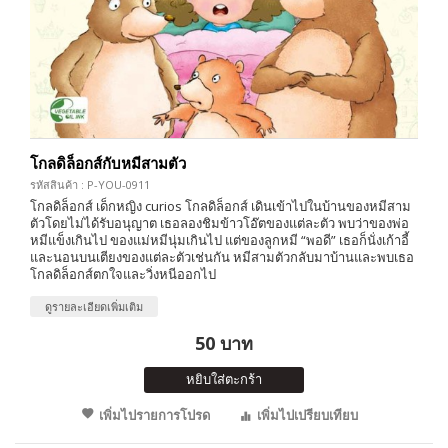
โกลดิล็อกส์กับหมีสามตัว
รหัสสินค้า : P-YOU-0911
โกลดิล็อกส์ เด็กหญิง curios โกลดิล็อกส์ เดินเข้าไปในบ้านของหมีสาม
ตัวโดยไม่ได้รับอนุญาต เธอลองชิมข้าวโอ๊ตของแต่ละตัว พบว่าของพ่อ
หมีแข็งเกินไป ของแม่หมีนุ่มเกินไป แต่ของลูกหมี “พอดี” เธอก็นั่งเก้าอี้
และนอนบนเตียงของแต่ละตัวเช่นกัน หมีสามตัวกลับมาบ้านและพบเธอ
โกลดิล็อกส์ตกใจและวิ่งหนีออกไป
ดูรายละเอียดเพิ่มเติม
50 บาท
หยิบใส่ตะกร้า
เพิ่มไปรายการโปรด
เพิ่มไปเปรียบเทียบ