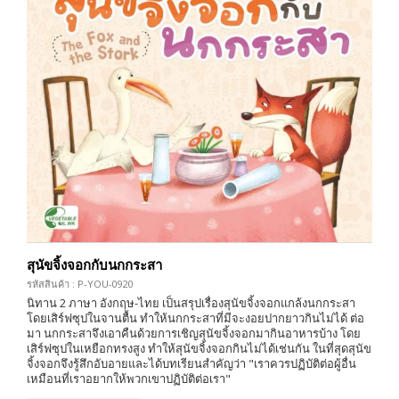
สุนัขจิ้งจอกกับนกกระสา
รหัสสินค้า : P-YOU-0920
นิทาน 2 ภาษา อังกฤษ-ไทย เป็นสรุปเรื่องสุนัขจิ้งจอกแกล้งนกกระสา
โดยเสิร์ฟซุปในจานตื้น ทำให้นกกระสาที่มีจะงอยปากยาวกินไม่ได้ ต่อ
มา นกกระสาจึงเอาคืนด้วยการเชิญสุนัขจิ้งจอกมากินอาหารบ้าง โดย
เสิร์ฟซุปในเหยือกทรงสูง ทำให้สุนัขจิ้งจอกกินไม่ได้เช่นกัน ในที่สุดสุนัข
จิ้งจอกจึงรู้สึกอับอายและได้บทเรียนสำคัญว่า "เราควรปฏิบัติต่อผู้อื่น
เหมือนที่เราอยากให้พวกเขาปฏิบัติต่อเรา"