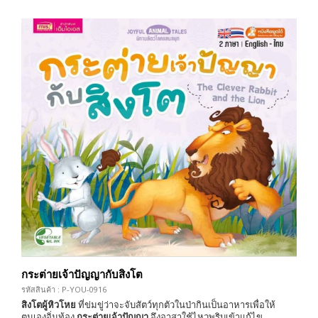
กระต่ายเจ้าปัญญากับสิงโต
รหัสสินค้า : P-YOU-0916
สิงโตผู้หิวโหย
ที่ข่มขู่ว่าจะจับสัตว์ทุกตัวในป่ากินเป็นอาหารเพื่อให้
ตนเองอิ่มท้อง
กระต่ายเจ้าปัญญา
จึงอาสาใช้ไหวพริบเข้าแก้ไข