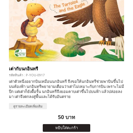
เต่ากับนกอินทรี
รหัสสินค้า : P-YOU-0917
เต่าตัวหนึ่งอยากบินเหมือนนกอินทรี จึงขอให้นกอินทรีช่วยพาบินขึ้นไป
บนท้องฟ้า นกอินทรีพยายามเตือนว่าเต่าไม่เหมาะกับการบิน เพราะไม่มี
ปีก แต่เต่าก็ยังดื้อรั้น นกอินทรีจึงยอมคาบเต่าขึ้นไปบนฟ้า แล้วปล่อยลง
มา เต่าจึงตกลงสู่พื้นและได้รับอันตราย
ดูรายละเอียดเพิ่มเติม
50 บาท
หยิบใส่ตะกร้า