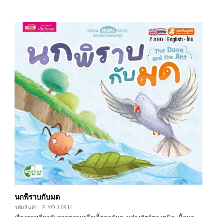
นกพิราบกับมด
รหัสสินค้า : P-YOU-0914