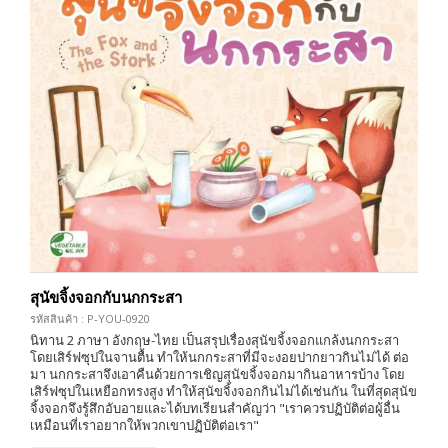
สุนัขจิ้งจอกกับนกกระสา
รหัสสินค้า : P-YOU-0920
นิทาน 2 ภาษา อังกฤษ-ไทย เป็นสรุปเรื่องสุนัขจิ้งจอกแกล้งนกกระสา
โดยเสิร์ฟซุปในจานตื้น ทำให้นกกระสาที่มีจะงอยปากยาวกินไม่ได้ ต่อ
มา นกกระสาจึงเอาคืนด้วยการเชิญสุนัขจิ้งจอกมากินอาหารบ้าง โดย
เสิร์ฟซุปในเหยือกทรงสูง ทำให้สุนัขจิ้งจอกกินไม่ได้เช่นกัน ในที่สุดสุนัข
จิ้งจอกจึงรู้สึกอับอายและได้บทเรียนสำคัญว่า "เราควรปฏิบัติต่อผู้อื่น
เหมือนที่เราอยากให้พวกเขาปฏิบัติต่อเรา"