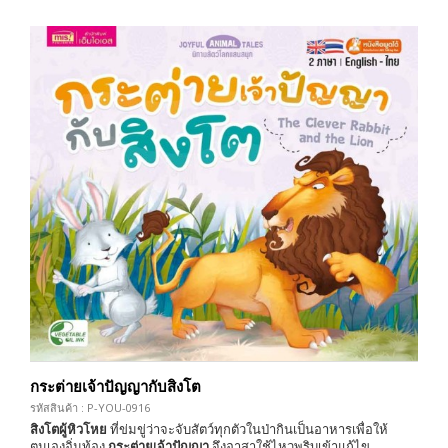
กระต่ายเจ้าปัญญากับสิงโต
รหัสสินค้า : P-YOU-0916
สิงโตผู้หิวโหย
ที่ข่มขู่ว่าจะจับสัตว์ทุกตัวในป่ากินเป็นอาหารเพื่อให้
ตนเองอิ่มท้อง
กระต่ายเจ้าปัญญา
จึงอาสาใช้ไหวพริบเข้าแก้ไข