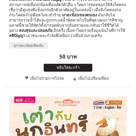
สถานการณ์เพื่อปกป้องเพื่อนสัตว์ตัวอื่น ๆ โดยการล่อหลอกให้สิงโตหลง
เชื่อว่ามีคู่แข่งที่แข็งแกร่งอีกตัวอาศัยอยู่ในแหล่งน้ำ เมื่อสิงโตหลงกล
กระโดดลงไปเพื่อหวังจะทำร้าย
เงาสะท้อนของตนเอง
มันกลับไม่
สามารถว่ายน้ำได้และถูกกระแสน้ำพัดหายไปในที่สุด แผนการที่ชาญ
ฉลาดนี้ช่วยให้สัตว์ทั้งป่ารอดพ้นจากอันตรายและกลับมาใช้ชีวิตได้
อย่าง
สงบสุขและปลอดภัย
อีกครั้ง เนื้อหาโดยรวมจึงมุ่งเน้นไปที่การใช้
สติปัญญา
เอาชนะพละกำลังที่เหนือกว่าเพื่อส่วนรวมครับ
ดูรายละเอียดเพิ่มเติม
50 บาท
หยิบใส่ตะกร้า
เพิ่มไปรายการโปรด
เพิ่มไปเปรียบเทียบ