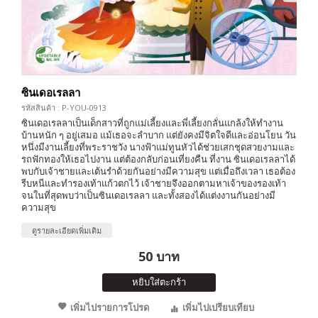
ซินเดอเรลลา
รหัสสินค้า : P-YOU-0913
ซินเดอเรลลาเป็นเด็กสาวที่ถูกแม่เลี้ยงและพี่เลี้ยงกลั่นแกล้งให้ทำงาน
บ้านหนัก ๆ อยู่เสมอ แม้เธอจะลำบาก แต่ยังคงมีจิตใจดีและอ่อนโยน วัน
หนึ่งมีงานเลี้ยงที่พระราชวัง นางฟ้าแม่ทูนหัวได้ช่วยเสกชุดสวยงามและ
รถฟักทองให้เธอไปงาน แต่ต้องกลับก่อนเที่ยงคืน ที่งาน ซินเดอเรลลาได้
พบกับเจ้าชายและเต้นรำด้วยกันอย่างมีความสุข แต่เมื่อถึงเวลา เธอต้อง
รีบหนีและทำรองเท้าแก้วตกไว้ เจ้าชายจึงออกตามหาเจ้าของรองเท้า
จนในที่สุดพบว่าเป็นซินเดอเรลลา และทั้งสองได้แต่งงานกันอย่างมี
ความสุข
ดูรายละเอียดเพิ่มเติม
50 บาท
หยิบใส่ตะกร้า
เพิ่มไปรายการโปรด
เพิ่มไปเปรียบเทียบ