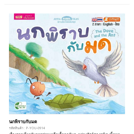
นกพิราบกับมด
รหัสสินค้า : P-YOU-0914