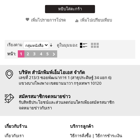
หยิบใส่ตะกร้า
เพิ่มไปรายการโปรด
เพิ่มไปเปรียบเทียบ
เรียงตาม
ดูในมุมมอง:
หน้า:
1
2
3
4
5
บริษัท สำนักพิมพ์เอ็มไอเอส จำกัด
เลขที่ 213/3 ซอยพัฒนาการ 1 (สาธุประดิษฐ์ 34 แยก 6)
แขวงบางโพงพาง เขตยานนาวา กรุงเทพฯ 10120
สมัครสมาชิกจดหมายข่าว
รับสิทธิประโยชน์และส่วนลดก่อนใครเพียงสมัครสมาชิก
จดหมายข่าวกับเรา
เกี่ยวกับร้าน
บริการลูกค้า
เกี่ยวกับเรา
วิธีการสั่งซื้อ
|
วิธีการชำระเงิน