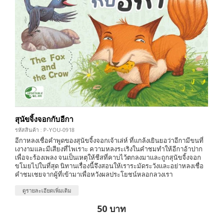
สุนัขจิ้งจอกกับอีกา
รหัสสินค้า : P-YOU-0918
อีกาหลงเชื่อคำพูดของสุนัขจิ้งจอกเจ้าเล่ห์ ที่แกล้งเยินยอว่าอีกามีขนที่
เงางามและมีเสียงที่ไพเราะ ความหลงระเริงในคำชมทำให้อีกาอ้าปาก
เพื่อจะร้องเพลง จนเป็นเหตุให้ชีสที่คาบไว้ตกลงมาและถูกสุนัขจิ้งจอก
ขโมยไปในที่สุด นิทานเรื่องนี้จึงสอนให้เราระมัดระวังและอย่าหลงเชื่อ
คำชมเชยจากผู้ที่เข้ามาเพื่อหวังผลประโยชน์หลอกลวงเรา
ดูรายละเอียดเพิ่มเติม
50 บาท