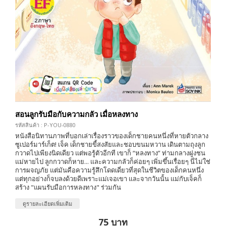
สอนลูกรับมือกับความกลัว เมื่อหลงทาง
รหัสสินค้า : P-YOU-0880
หนังสือนิทานภาพที่บอกเล่าเรื่องราวของเด็กชายคนหนึ่งที่หายตัวกลาง
ซูเปอร์มาร์เก็ต! เจ็ค เด็กชายขี้สงสัยและชอบขนมหวาน เดินตามถุงลูก
กวาดไปเพียงนิดเดียว แต่พอรู้ตัวอีกที เขาก็ “หลงทาง” ท่ามกลางฝูงชน
แม่หายไป ลูกกวาดก็หาย... และความกลัวก็ค่อยๆ เพิ่มขึ้นเรื่อยๆ นี่ไม่ใช่
การผจญภัย แต่มันคือความรู้สึกโดดเดี่ยวที่สุดในชีวิตของเด็กคนหนึ่ง
แต่ทุกอย่างก็จบลงด้วยดีเพราะแม่เจอเขา และจากวันนั้น แม่กับเจ็คก็
สร้าง "แผนรับมือการหลงทาง" ร่วมกัน
ดูรายละเอียดเพิ่มเติม
75 บาท