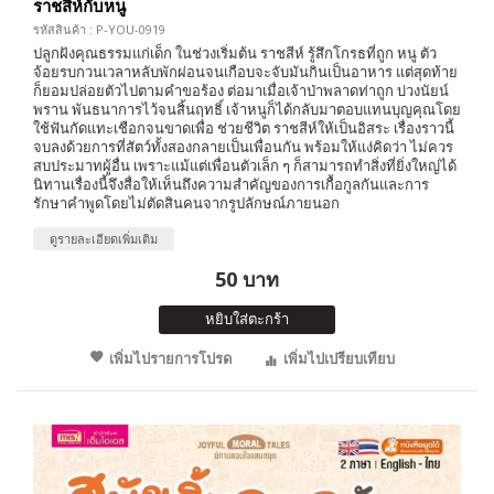
ราชสีห์กับหนู
รหัสสินค้า : P-YOU-0919
ปลูกฝังคุณธรรมแก่เด็ก ในช่วงเริ่มต้น ราชสีห์ รู้สึกโกรธที่ถูก หนู ตัว
จ้อยรบกวนเวลาหลับพักผ่อนจนเกือบจะจับมันกินเป็นอาหาร แต่สุดท้าย
ก็ยอมปล่อยตัวไปตามคำขอร้อง ต่อมาเมื่อเจ้าป่าพลาดท่าถูก บ่วงนัยน์
พราน พันธนาการไว้จนสิ้นฤทธิ์ เจ้าหนูก็ได้กลับมาตอบแทนบุญคุณโดย
ใช้ฟันกัดแทะเชือกจนขาดเพื่อ ช่วยชีวิต ราชสีห์ให้เป็นอิสระ เรื่องราวนี้
จบลงด้วยการที่สัตว์ทั้งสองกลายเป็นเพื่อนกัน พร้อมให้แง่คิดว่า ไม่ควร
สบประมาทผู้อื่น เพราะแม้แต่เพื่อนตัวเล็ก ๆ ก็สามารถทำสิ่งที่ยิ่งใหญ่ได้
นิทานเรื่องนี้จึงสื่อให้เห็นถึงความสำคัญของการเกื้อกูลกันและการ
รักษาคำพูดโดยไม่ตัดสินคนจากรูปลักษณ์ภายนอก
ดูรายละเอียดเพิ่มเติม
50 บาท
หยิบใส่ตะกร้า
เพิ่มไปรายการโปรด
เพิ่มไปเปรียบเทียบ