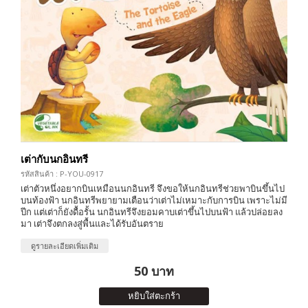
เต่ากับนกอินทรี
รหัสสินค้า : P-YOU-0917
เต่าตัวหนึ่งอยากบินเหมือนนกอินทรี จึงขอให้นกอินทรีช่วยพาบินขึ้นไป
บนท้องฟ้า นกอินทรีพยายามเตือนว่าเต่าไม่เหมาะกับการบิน เพราะไม่มี
ปีก แต่เต่าก็ยังดื้อรั้น นกอินทรีจึงยอมคาบเต่าขึ้นไปบนฟ้า แล้วปล่อยลง
มา เต่าจึงตกลงสู่พื้นและได้รับอันตราย
ดูรายละเอียดเพิ่มเติม
50 บาท
หยิบใส่ตะกร้า