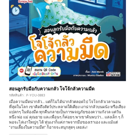
สอนลูกรับมือกับความกลัว โจโจ้กลัวความมืด
รหัสสินค้า : P-YOU-0883
เมื่อความมืดน่ากลัว... แต่ก็ไม่ได้น่ากลัวตลอดไป โจโจกลัวเวลานอน
ที่สุดในโลก เขาคิดถึงสัตว์ประหลาดใต้เตียง เงาน่ากลัวบนผนัง หรือเสียง
แปลกๆ ในห้องมืด ทุกคืนกลายเป็นการผจญภัยของความกังวล แต่วัน
หนึ่ง พ่อ แม่ คุณยาย และเพื่อนๆ ก็ค่อยๆ พาเขาค้นพบว่า... แสงเล็ก ๆ ก็
พอจะไล่เงาใหญ่ๆ ได้ หุ่นเงาก็แค่ภาพจากมือของเราเอง และแม้แต่
“งานเลี้ยงในความมืด” ก็อาจจะสนุกสุดๆ เลยล่ะ!