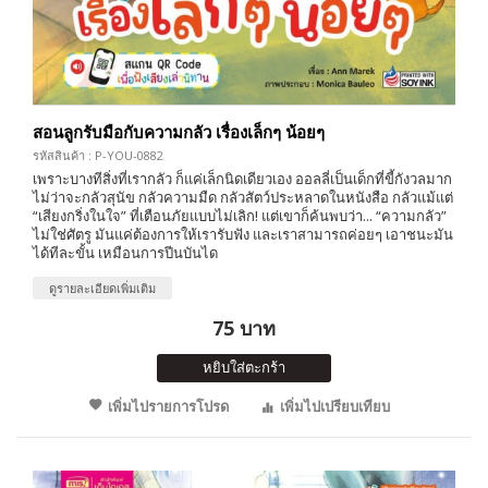
สอนลูกรับมือกับความกลัว เรื่องเล็กๆ น้อยๆ
รหัสสินค้า : P-YOU-0882
เพราะบางทีสิ่งที่เรากลัว ก็แค่เล็กนิดเดียวเอง ออลลี่เป็นเด็กที่ขี้กังวลมาก
ไม่ว่าจะกลัวสุนัข กลัวความมืด กลัวสัตว์ประหลาดในหนังสือ กลัวแม้แต่
“เสียงกริ่งในใจ” ที่เตือนภัยแบบไม่เลิก! แต่เขาก็ค้นพบว่า... “ความกลัว”
ไม่ใช่ศัตรู มันแค่ต้องการให้เรารับฟัง และเราสามารถค่อยๆ เอาชนะมัน
ได้ทีละขั้น เหมือนการปีนบันได
ดูรายละเอียดเพิ่มเติม
75 บาท
หยิบใส่ตะกร้า
เพิ่มไปรายการโปรด
เพิ่มไปเปรียบเทียบ