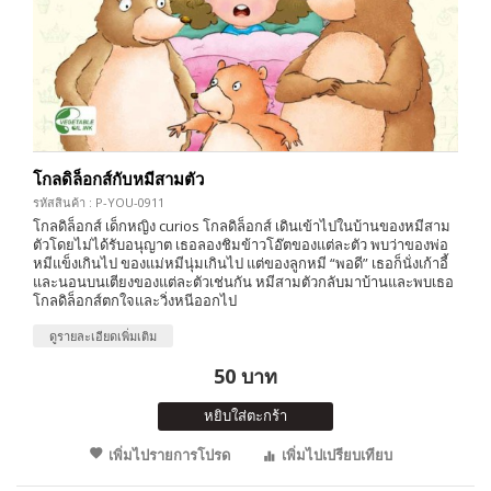
โกลดิล็อกส์กับหมีสามตัว
รหัสสินค้า : P-YOU-0911
โกลดิล็อกส์ เด็กหญิง curios โกลดิล็อกส์ เดินเข้าไปในบ้านของหมีสาม
ตัวโดยไม่ได้รับอนุญาต เธอลองชิมข้าวโอ๊ตของแต่ละตัว พบว่าของพ่อ
หมีแข็งเกินไป ของแม่หมีนุ่มเกินไป แต่ของลูกหมี “พอดี” เธอก็นั่งเก้าอี้
และนอนบนเตียงของแต่ละตัวเช่นกัน หมีสามตัวกลับมาบ้านและพบเธอ
โกลดิล็อกส์ตกใจและวิ่งหนีออกไป
ดูรายละเอียดเพิ่มเติม
50 บาท
หยิบใส่ตะกร้า
เพิ่มไปรายการโปรด
เพิ่มไปเปรียบเทียบ