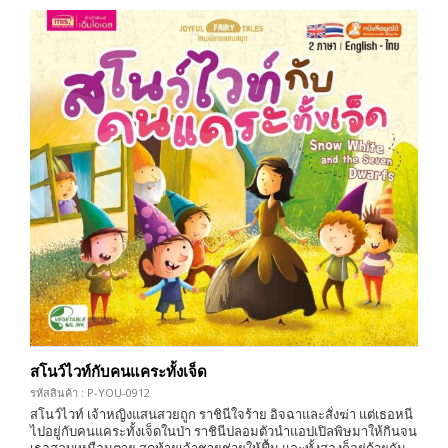
สโนว์ไวท์กับคนแคระทั้งเจ็ด
รหัสสินค้า : P-YOU-0912
สโนว์ไวท์ เจ้าหญิงแสนสวยถูก ราชินีใจร้าย อิจฉาและสั่งฆ่า แต่เธอหนี
ไปอยู่กับคนแคระทั้งเจ็ดในป่า ราชินีปลอมตัวนำแอปเปิลพิษมาให้กินจน
เธอสลบเหมือนตาย สุดท้ายเจ้าชายช่วยให้ฟื้น และทั้งสองก็อยู่ด้วยกัน