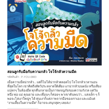
สอนลูกรับมือกับความกลัว โจโจ้กลัวความมืด
รหัสสินค้า : P-YOU-0883
เมื่อความมืดน่ากลัว... แต่ก็ไม่ได้น่ากลัวตลอดไป โจโจกลัวเวลานอน
ที่สุดในโลก เขาคิดถึงสัตว์ประหลาดใต้เตียง เงาน่ากลัวบนผนัง หรือเสียง
แปลกๆ ในห้องมืด ทุกคืนกลายเป็นการผจญภัยของความกังวล แต่วัน
หนึ่ง พ่อ แม่ คุณยาย และเพื่อนๆ ก็ค่อยๆ พาเขาค้นพบว่า... แสงเล็ก ๆ ก็
พอจะไล่เงาใหญ่ๆ ได้ หุ่นเงาก็แค่ภาพจากมือของเราเอง และแม้แต่
“งานเลี้ยงในความมืด” ก็อาจจะสนุกสุดๆ เลยล่ะ!