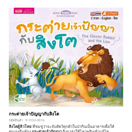
กระต่ายเจ้าปัญญากับสิงโต
รหัสสินค้า : P-YOU-0916
สิงโตผู้หิวโหย
ที่ข่มขู่ว่าจะจับสัตว์ทุกตัวในป่ากินเป็นอาหารเพื่อให้
ตนเองอิ่มท้อง
กระต่ายเจ้าปัญญา
จึงอาสาใช้ไหวพริบเข้าแก้ไข