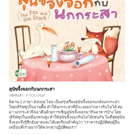
สุนัขจิ้งจอกกับนกกระสา
รหัสสินค้า : P-YOU-0920
นิทาน 2 ภาษา อังกฤษ-ไทย เป็นสรุปเรื่องสุนัขจิ้งจอกแกล้งนกกระสา
โดยเสิร์ฟซุปในจานตื้น ทำให้นกกระสาที่มีจะงอยปากยาวกินไม่ได้ ต่อ
มา นกกระสาจึงเอาคืนด้วยการเชิญสุนัขจิ้งจอกมากินอาหารบ้าง โดย
เสิร์ฟซุปในเหยือกทรงสูง ทำให้สุนัขจิ้งจอกกินไม่ได้เช่นกัน ในที่สุดสุนัข
จิ้งจอกจึงรู้สึกอับอายและได้บทเรียนสำคัญว่า "เราควรปฏิบัติต่อผู้อื่น
เหมือนที่เราอยากให้พวกเขาปฏิบัติต่อเรา"