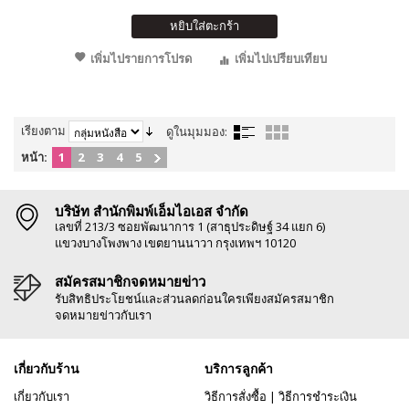
หยิบใส่ตะกร้า
เพิ่มไปรายการโปรด
เพิ่มไปเปรียบเทียบ
เรียงตาม
ดูในมุมมอง:
หน้า:
1
2
3
4
5
บริษัท สำนักพิมพ์เอ็มไอเอส จำกัด
เลขที่ 213/3 ซอยพัฒนาการ 1 (สาธุประดิษฐ์ 34 แยก 6)
แขวงบางโพงพาง เขตยานนาวา กรุงเทพฯ 10120
สมัครสมาชิกจดหมายข่าว
รับสิทธิประโยชน์และส่วนลดก่อนใครเพียงสมัครสมาชิก
จดหมายข่าวกับเรา
เกี่ยวกับร้าน
บริการลูกค้า
เกี่ยวกับเรา
วิธีการสั่งซื้อ
|
วิธีการชำระเงิน