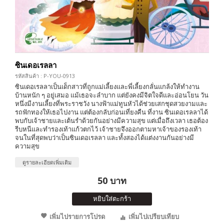
ซินเดอเรลลา
รหัสสินค้า : P-YOU-0913
ซินเดอเรลลาเป็นเด็กสาวที่ถูกแม่เลี้ยงและพี่เลี้ยงกลั่นแกล้งให้ทำงาน
บ้านหนัก ๆ อยู่เสมอ แม้เธอจะลำบาก แต่ยังคงมีจิตใจดีและอ่อนโยน วัน
หนึ่งมีงานเลี้ยงที่พระราชวัง นางฟ้าแม่ทูนหัวได้ช่วยเสกชุดสวยงามและ
รถฟักทองให้เธอไปงาน แต่ต้องกลับก่อนเที่ยงคืน ที่งาน ซินเดอเรลลาได้
พบกับเจ้าชายและเต้นรำด้วยกันอย่างมีความสุข แต่เมื่อถึงเวลา เธอต้อง
รีบหนีและทำรองเท้าแก้วตกไว้ เจ้าชายจึงออกตามหาเจ้าของรองเท้า
จนในที่สุดพบว่าเป็นซินเดอเรลลา และทั้งสองได้แต่งงานกันอย่างมี
ความสุข
ดูรายละเอียดเพิ่มเติม
50 บาท
หยิบใส่ตะกร้า
เพิ่มไปรายการโปรด
เพิ่มไปเปรียบเทียบ