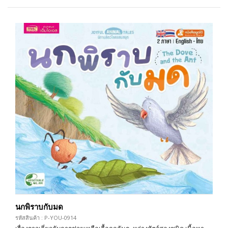
นกพิราบกับมด
รหัสสินค้า : P-YOU-0914