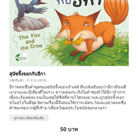
สุนัขจิ้งจอกกับอีกา
รหัสสินค้า : P-YOU-0918
อีกาหลงเชื่อคำพูดของสุนัขจิ้งจอกเจ้าเล่ห์ ที่แกล้งเยินยอว่าอีกามีขนที่
เงางามและมีเสียงที่ไพเราะ ความหลงระเริงในคำชมทำให้อีกาอ้าปาก
เพื่อจะร้องเพลง จนเป็นเหตุให้ชีสที่คาบไว้ตกลงมาและถูกสุนัขจิ้งจอก
ขโมยไปในที่สุด นิทานเรื่องนี้จึงสอนให้เราระมัดระวังและอย่าหลงเชื่อ
คำชมเชยจากผู้ที่เข้ามาเพื่อหวังผลประโยชน์หลอกลวงเรา
ดูรายละเอียดเพิ่มเติม
50 บาท