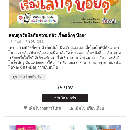
สอนลูกรับมือกับความกลัว เรื่องเล็กๆ น้อยๆ
รหัสสินค้า : P-YOU-0882
เพราะบางทีสิ่งที่เรากลัว ก็แค่เล็กนิดเดียวเอง ออลลี่เป็นเด็กที่ขี้กังวลมาก
ไม่ว่าจะกลัวสุนัข กลัวความมืด กลัวสัตว์ประหลาดในหนังสือ กลัวแม้แต่
“เสียงกริ่งในใจ” ที่เตือนภัยแบบไม่เลิก! แต่เขาก็ค้นพบว่า... “ความกลัว”
ไม่ใช่ศัตรู มันแค่ต้องการให้เรารับฟัง และเราสามารถค่อยๆ เอาชนะมัน
ได้ทีละขั้น เหมือนการปีนบันได
ดูรายละเอียดเพิ่มเติม
75 บาท
หยิบใส่ตะกร้า
เพิ่มไปรายการโปรด
เพิ่มไปเปรียบเทียบ