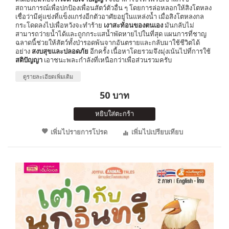
สถานการณ์เพื่อปกป้องเพื่อนสัตว์ตัวอื่น ๆ โดยการล่อหลอกให้สิงโตหลง
เชื่อว่ามีคู่แข่งที่แข็งแกร่งอีกตัวอาศัยอยู่ในแหล่งน้ำ เมื่อสิงโตหลงกล
กระโดดลงไปเพื่อหวังจะทำร้าย
เงาสะท้อนของตนเอง
มันกลับไม่
สามารถว่ายน้ำได้และถูกกระแสน้ำพัดหายไปในที่สุด แผนการที่ชาญ
ฉลาดนี้ช่วยให้สัตว์ทั้งป่ารอดพ้นจากอันตรายและกลับมาใช้ชีวิตได้
อย่าง
สงบสุขและปลอดภัย
อีกครั้ง เนื้อหาโดยรวมจึงมุ่งเน้นไปที่การใช้
สติปัญญา
เอาชนะพละกำลังที่เหนือกว่าเพื่อส่วนรวมครับ
ดูรายละเอียดเพิ่มเติม
50 บาท
หยิบใส่ตะกร้า
เพิ่มไปรายการโปรด
เพิ่มไปเปรียบเทียบ