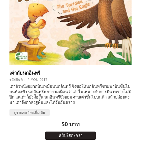
เต่ากับนกอินทรี
รหัสสินค้า : P-YOU-0917
เต่าตัวหนึ่งอยากบินเหมือนนกอินทรี จึงขอให้นกอินทรีช่วยพาบินขึ้นไป
บนท้องฟ้า นกอินทรีพยายามเตือนว่าเต่าไม่เหมาะกับการบิน เพราะไม่มี
ปีก แต่เต่าก็ยังดื้อรั้น นกอินทรีจึงยอมคาบเต่าขึ้นไปบนฟ้า แล้วปล่อยลง
มา เต่าจึงตกลงสู่พื้นและได้รับอันตราย
ดูรายละเอียดเพิ่มเติม
50 บาท
หยิบใส่ตะกร้า