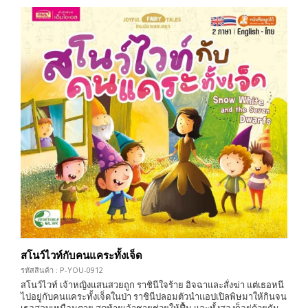
สโนว์ไวท์กับคนแคระทั้งเจ็ด
รหัสสินค้า : P-YOU-0912
สโนว์ไวท์ เจ้าหญิงแสนสวยถูก ราชินีใจร้าย อิจฉาและสั่งฆ่า แต่เธอหนี
ไปอยู่กับคนแคระทั้งเจ็ดในป่า ราชินีปลอมตัวนำแอปเปิลพิษมาให้กินจน
เธอสลบเหมือนตาย สุดท้ายเจ้าชายช่วยให้ฟื้น และทั้งสองก็อยู่ด้วยกัน