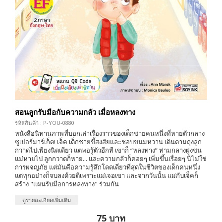
สอนลูกรับมือกับความกลัว เมื่อหลงทาง
รหัสสินค้า : P-YOU-0880
หนังสือนิทานภาพที่บอกเล่าเรื่องราวของเด็กชายคนหนึ่งที่หายตัวกลาง
ซูเปอร์มาร์เก็ต! เจ็ค เด็กชายขี้สงสัยและชอบขนมหวาน เดินตามถุงลูก
กวาดไปเพียงนิดเดียว แต่พอรู้ตัวอีกที เขาก็ “หลงทาง” ท่ามกลางฝูงชน
แม่หายไป ลูกกวาดก็หาย... และความกลัวก็ค่อยๆ เพิ่มขึ้นเรื่อยๆ นี่ไม่ใช่
การผจญภัย แต่มันคือความรู้สึกโดดเดี่ยวที่สุดในชีวิตของเด็กคนหนึ่ง
แต่ทุกอย่างก็จบลงด้วยดีเพราะแม่เจอเขา และจากวันนั้น แม่กับเจ็คก็
สร้าง "แผนรับมือการหลงทาง" ร่วมกัน
ดูรายละเอียดเพิ่มเติม
75 บาท