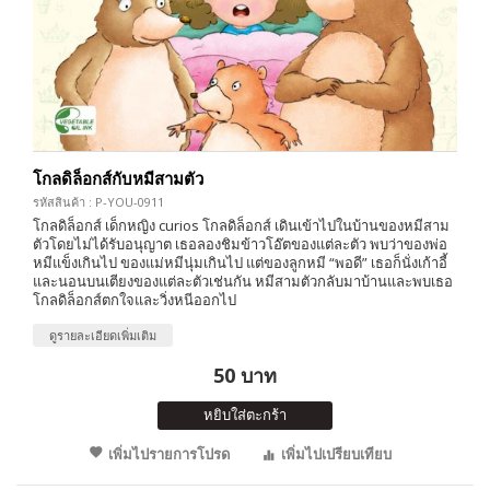
โกลดิล็อกส์กับหมีสามตัว
รหัสสินค้า : P-YOU-0911
โกลดิล็อกส์ เด็กหญิง curios โกลดิล็อกส์ เดินเข้าไปในบ้านของหมีสาม
ตัวโดยไม่ได้รับอนุญาต เธอลองชิมข้าวโอ๊ตของแต่ละตัว พบว่าของพ่อ
หมีแข็งเกินไป ของแม่หมีนุ่มเกินไป แต่ของลูกหมี “พอดี” เธอก็นั่งเก้าอี้
และนอนบนเตียงของแต่ละตัวเช่นกัน หมีสามตัวกลับมาบ้านและพบเธอ
โกลดิล็อกส์ตกใจและวิ่งหนีออกไป
ดูรายละเอียดเพิ่มเติม
50 บาท
หยิบใส่ตะกร้า
เพิ่มไปรายการโปรด
เพิ่มไปเปรียบเทียบ