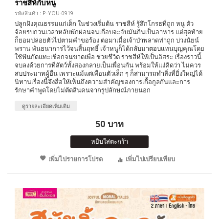
ราชสีห์กับหนู
รหัสสินค้า : P-YOU-0919
ปลูกฝังคุณธรรมแก่เด็ก ในช่วงเริ่มต้น ราชสีห์ รู้สึกโกรธที่ถูก หนู ตัว
จ้อยรบกวนเวลาหลับพักผ่อนจนเกือบจะจับมันกินเป็นอาหาร แต่สุดท้าย
ก็ยอมปล่อยตัวไปตามคำขอร้อง ต่อมาเมื่อเจ้าป่าพลาดท่าถูก บ่วงนัยน์
พราน พันธนาการไว้จนสิ้นฤทธิ์ เจ้าหนูก็ได้กลับมาตอบแทนบุญคุณโดย
ใช้ฟันกัดแทะเชือกจนขาดเพื่อ ช่วยชีวิต ราชสีห์ให้เป็นอิสระ เรื่องราวนี้
จบลงด้วยการที่สัตว์ทั้งสองกลายเป็นเพื่อนกัน พร้อมให้แง่คิดว่า ไม่ควร
สบประมาทผู้อื่น เพราะแม้แต่เพื่อนตัวเล็ก ๆ ก็สามารถทำสิ่งที่ยิ่งใหญ่ได้
นิทานเรื่องนี้จึงสื่อให้เห็นถึงความสำคัญของการเกื้อกูลกันและการ
รักษาคำพูดโดยไม่ตัดสินคนจากรูปลักษณ์ภายนอก
ดูรายละเอียดเพิ่มเติม
50 บาท
หยิบใส่ตะกร้า
เพิ่มไปรายการโปรด
เพิ่มไปเปรียบเทียบ