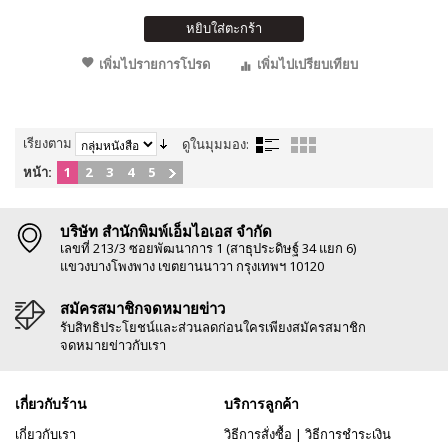
หยิบใส่ตะกร้า
เพิ่มไปรายการโปรด
เพิ่มไปเปรียบเทียบ
เรียงตาม
ดูในมุมมอง:
หน้า:
1
2
3
4
5
บริษัท สำนักพิมพ์เอ็มไอเอส จำกัด
เลขที่ 213/3 ซอยพัฒนาการ 1 (สาธุประดิษฐ์ 34 แยก 6)
แขวงบางโพงพาง เขตยานนาวา กรุงเทพฯ 10120
สมัครสมาชิกจดหมายข่าว
รับสิทธิประโยชน์และส่วนลดก่อนใครเพียงสมัครสมาชิก
จดหมายข่าวกับเรา
เกี่ยวกับร้าน
บริการลูกค้า
เกี่ยวกับเรา
วิธีการสั่งซื้อ
|
วิธีการชำระเงิน