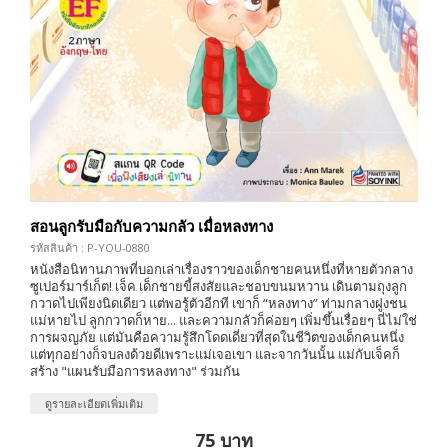
สอนลูกรับมือกับความกลัว เมื่อหลงทาง
รหัสสินค้า : P-YOU-0880
หนังสือนิทานภาพที่บอกเล่าเรื่องราวของเด็กชายคนหนึ่งที่หายตัวกลาง
ซูเปอร์มาร์เก็ต! เจ็ค เด็กชายขี้สงสัยและชอบขนมหวาน เดินตามถุงลูก
กวาดไปเพียงนิดเดียว แต่พอรู้ตัวอีกที เขาก็ “หลงทาง” ท่ามกลางฝูงชน
แม่หายไป ลูกกวาดก็หาย... และความกลัวก็ค่อยๆ เพิ่มขึ้นเรื่อยๆ นี่ไม่ใช่
การผจญภัย แต่มันคือความรู้สึกโดดเดี่ยวที่สุดในชีวิตของเด็กคนหนึ่ง
แต่ทุกอย่างก็จบลงด้วยดีเพราะแม่เจอเขา และจากวันนั้น แม่กับเจ็คก็
สร้าง "แผนรับมือการหลงทาง" ร่วมกัน
ดูรายละเอียดเพิ่มเติม
75 บาท