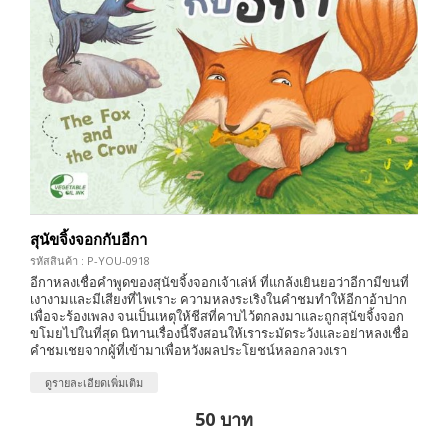
สุนัขจิ้งจอกกับอีกา
รหัสสินค้า : P-YOU-0918
อีกาหลงเชื่อคำพูดของสุนัขจิ้งจอกเจ้าเล่ห์ ที่แกล้งเยินยอว่าอีกามีขนที่
เงางามและมีเสียงที่ไพเราะ ความหลงระเริงในคำชมทำให้อีกาอ้าปาก
เพื่อจะร้องเพลง จนเป็นเหตุให้ชีสที่คาบไว้ตกลงมาและถูกสุนัขจิ้งจอก
ขโมยไปในที่สุด นิทานเรื่องนี้จึงสอนให้เราระมัดระวังและอย่าหลงเชื่อ
คำชมเชยจากผู้ที่เข้ามาเพื่อหวังผลประโยชน์หลอกลวงเรา
ดูรายละเอียดเพิ่มเติม
50 บาท