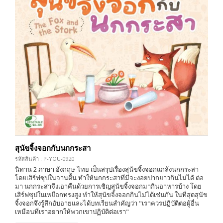
สุนัขจิ้งจอกกับนกกระสา
รหัสสินค้า : P-YOU-0920
นิทาน 2 ภาษา อังกฤษ-ไทย เป็นสรุปเรื่องสุนัขจิ้งจอกแกล้งนกกระสา
โดยเสิร์ฟซุปในจานตื้น ทำให้นกกระสาที่มีจะงอยปากยาวกินไม่ได้ ต่อ
มา นกกระสาจึงเอาคืนด้วยการเชิญสุนัขจิ้งจอกมากินอาหารบ้าง โดย
เสิร์ฟซุปในเหยือกทรงสูง ทำให้สุนัขจิ้งจอกกินไม่ได้เช่นกัน ในที่สุดสุนัข
จิ้งจอกจึงรู้สึกอับอายและได้บทเรียนสำคัญว่า "เราควรปฏิบัติต่อผู้อื่น
เหมือนที่เราอยากให้พวกเขาปฏิบัติต่อเรา"