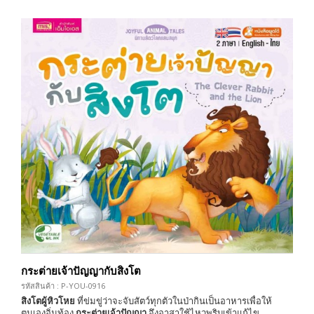
กระต่ายเจ้าปัญญากับสิงโต
รหัสสินค้า : P-YOU-0916
สิงโตผู้หิวโหย
ที่ข่มขู่ว่าจะจับสัตว์ทุกตัวในป่ากินเป็นอาหารเพื่อให้
ตนเองอิ่มท้อง
กระต่ายเจ้าปัญญา
จึงอาสาใช้ไหวพริบเข้าแก้ไข