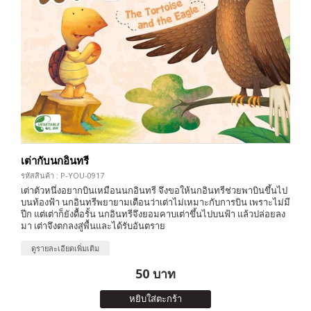
เต่ากับนกอินทรี
รหัสสินค้า : P-YOU-0917
เต่าตัวหนึ่งอยากบินเหมือนนกอินทรี จึงขอให้นกอินทรีช่วยพาบินขึ้นไป
บนท้องฟ้า นกอินทรีพยายามเตือนว่าเต่าไม่เหมาะกับการบิน เพราะไม่มี
ปีก แต่เต่าก็ยังดื้อรั้น นกอินทรีจึงยอมคาบเต่าขึ้นไปบนฟ้า แล้วปล่อยลง
มา เต่าจึงตกลงสู่พื้นและได้รับอันตราย
ดูรายละเอียดเพิ่มเติม
50 บาท
หยิบใส่ตะกร้า