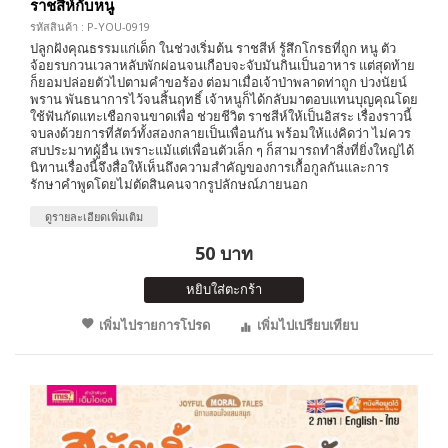
ราชสีห์กับหนู
รหัสสินค้า : P-YOU-0919
ปลูกฝังคุณธรรมแก่เด็ก ในช่วงเริ่มต้น ราชสีห์ รู้สึกโกรธที่ถูก หนู ตัว
จ้อยรบกวนเวลาหลับพักผ่อนจนเกือบจะจับมันกินเป็นอาหาร แต่สุดท้าย
ก็ยอมปล่อยตัวไปตามคำขอร้อง ต่อมาเมื่อเจ้าป่าพลาดท่าถูก บ่วงนัยน์
พราน พันธนาการไว้จนสิ้นฤทธิ์ เจ้าหนูก็ได้กลับมาตอบแทนบุญคุณโดย
ใช้ฟันกัดแทะเชือกจนขาดเพื่อ ช่วยชีวิต ราชสีห์ให้เป็นอิสระ เรื่องราวนี้
จบลงด้วยการที่สัตว์ทั้งสองกลายเป็นเพื่อนกัน พร้อมให้แง่คิดว่า ไม่ควร
สบประมาทผู้อื่น เพราะแม้แต่เพื่อนตัวเล็ก ๆ ก็สามารถทำสิ่งที่ยิ่งใหญ่ได้
นิทานเรื่องนี้จึงสื่อให้เห็นถึงความสำคัญของการเกื้อกูลกันและการ
รักษาคำพูดโดยไม่ตัดสินคนจากรูปลักษณ์ภายนอก
ดูรายละเอียดเพิ่มเติม
50 บาท
หยิบใส่ตะกร้า
เพิ่มไปรายการโปรด
เพิ่มไปเปรียบเทียบ