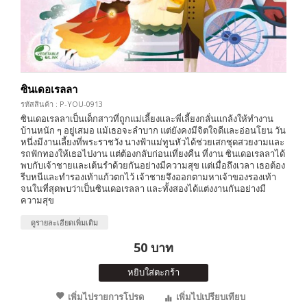
ซินเดอเรลลา
รหัสสินค้า : P-YOU-0913
ซินเดอเรลลาเป็นเด็กสาวที่ถูกแม่เลี้ยงและพี่เลี้ยงกลั่นแกล้งให้ทำงาน
บ้านหนัก ๆ อยู่เสมอ แม้เธอจะลำบาก แต่ยังคงมีจิตใจดีและอ่อนโยน วัน
หนึ่งมีงานเลี้ยงที่พระราชวัง นางฟ้าแม่ทูนหัวได้ช่วยเสกชุดสวยงามและ
รถฟักทองให้เธอไปงาน แต่ต้องกลับก่อนเที่ยงคืน ที่งาน ซินเดอเรลลาได้
พบกับเจ้าชายและเต้นรำด้วยกันอย่างมีความสุข แต่เมื่อถึงเวลา เธอต้อง
รีบหนีและทำรองเท้าแก้วตกไว้ เจ้าชายจึงออกตามหาเจ้าของรองเท้า
จนในที่สุดพบว่าเป็นซินเดอเรลลา และทั้งสองได้แต่งงานกันอย่างมี
ความสุข
ดูรายละเอียดเพิ่มเติม
50 บาท
หยิบใส่ตะกร้า
เพิ่มไปรายการโปรด
เพิ่มไปเปรียบเทียบ