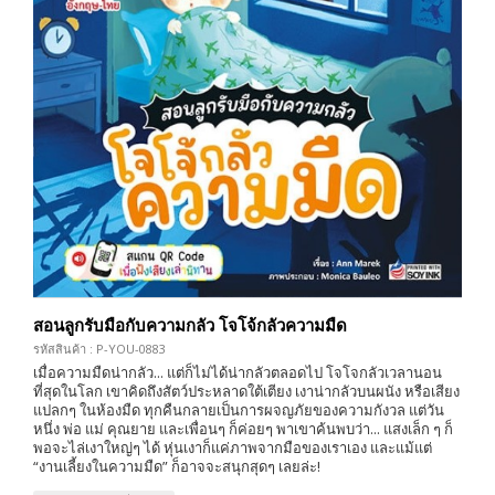
สอนลูกรับมือกับความกลัว โจโจ้กลัวความมืด
รหัสสินค้า : P-YOU-0883
เมื่อความมืดน่ากลัว... แต่ก็ไม่ได้น่ากลัวตลอดไป โจโจกลัวเวลานอน
ที่สุดในโลก เขาคิดถึงสัตว์ประหลาดใต้เตียง เงาน่ากลัวบนผนัง หรือเสียง
แปลกๆ ในห้องมืด ทุกคืนกลายเป็นการผจญภัยของความกังวล แต่วัน
หนึ่ง พ่อ แม่ คุณยาย และเพื่อนๆ ก็ค่อยๆ พาเขาค้นพบว่า... แสงเล็ก ๆ ก็
พอจะไล่เงาใหญ่ๆ ได้ หุ่นเงาก็แค่ภาพจากมือของเราเอง และแม้แต่
“งานเลี้ยงในความมืด” ก็อาจจะสนุกสุดๆ เลยล่ะ!