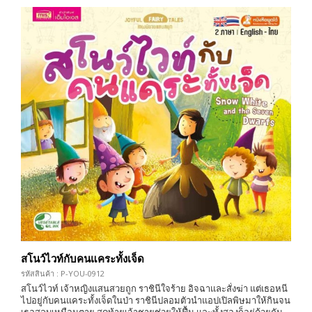
สโนว์ไวท์กับคนแคระทั้งเจ็ด
รหัสสินค้า : P-YOU-0912
สโนว์ไวท์ เจ้าหญิงแสนสวยถูก ราชินีใจร้าย อิจฉาและสั่งฆ่า แต่เธอหนี
ไปอยู่กับคนแคระทั้งเจ็ดในป่า ราชินีปลอมตัวนำแอปเปิลพิษมาให้กินจน
เธอสลบเหมือนตาย สุดท้ายเจ้าชายช่วยให้ฟื้น และทั้งสองก็อยู่ด้วยกัน