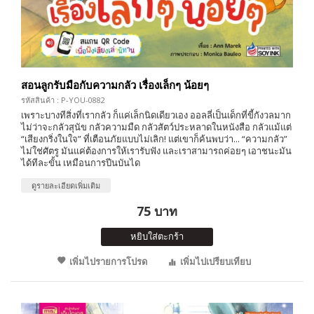
สอนลูกรับมือกับความกลัว เรื่องเล็กๆ น้อยๆ
รหัสสินค้า : P-YOU-0882
เพราะบางทีสิ่งที่เรากลัว ก็แค่เล็กนิดเดียวเอง ออลลี่เป็นเด็กที่ขี้กังวลมาก
ไม่ว่าจะกลัวสุนัข กลัวความมืด กลัวสัตว์ประหลาดในหนังสือ กลัวแม้แต่
“เสียงกริ่งในใจ” ที่เตือนภัยแบบไม่เลิก! แต่เขาก็ค้นพบว่า... “ความกลัว”
ไม่ใช่ศัตรู มันแค่ต้องการให้เรารับฟัง และเราสามารถค่อยๆ เอาชนะมัน
ได้ทีละขั้น เหมือนการปีนบันได
ดูรายละเอียดเพิ่มเติม
75 บาท
หยิบใส่ตะกร้า
เพิ่มไปรายการโปรด
เพิ่มไปเปรียบเทียบ