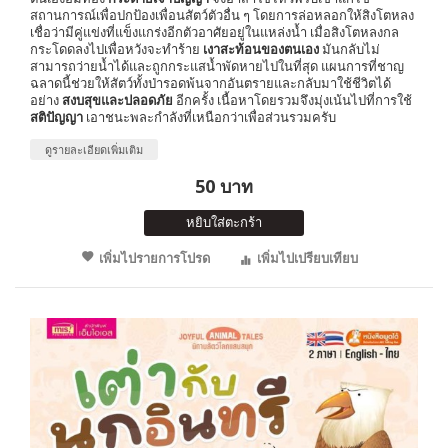
สถานการณ์เพื่อปกป้องเพื่อนสัตว์ตัวอื่น ๆ โดยการล่อหลอกให้สิงโตหลง
เชื่อว่ามีคู่แข่งที่แข็งแกร่งอีกตัวอาศัยอยู่ในแหล่งน้ำ เมื่อสิงโตหลงกล
กระโดดลงไปเพื่อหวังจะทำร้าย
เงาสะท้อนของตนเอง
มันกลับไม่
สามารถว่ายน้ำได้และถูกกระแสน้ำพัดหายไปในที่สุด แผนการที่ชาญ
ฉลาดนี้ช่วยให้สัตว์ทั้งป่ารอดพ้นจากอันตรายและกลับมาใช้ชีวิตได้
อย่าง
สงบสุขและปลอดภัย
อีกครั้ง เนื้อหาโดยรวมจึงมุ่งเน้นไปที่การใช้
สติปัญญา
เอาชนะพละกำลังที่เหนือกว่าเพื่อส่วนรวมครับ
ดูรายละเอียดเพิ่มเติม
50 บาท
หยิบใส่ตะกร้า
เพิ่มไปรายการโปรด
เพิ่มไปเปรียบเทียบ