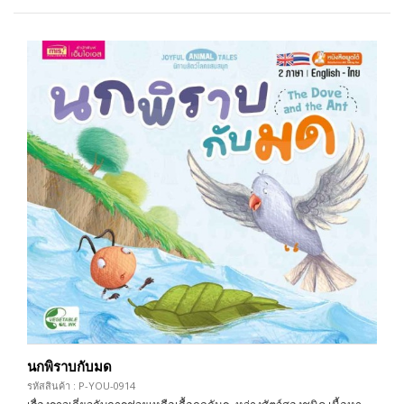
นกพิราบกับมด
รหัสสินค้า : P-YOU-0914