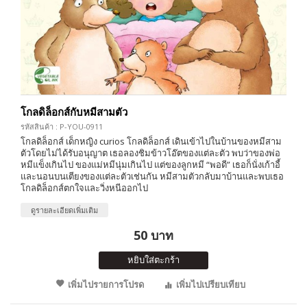
โกลดิล็อกส์กับหมีสามตัว
รหัสสินค้า : P-YOU-0911
โกลดิล็อกส์ เด็กหญิง curios โกลดิล็อกส์ เดินเข้าไปในบ้านของหมีสาม
ตัวโดยไม่ได้รับอนุญาต เธอลองชิมข้าวโอ๊ตของแต่ละตัว พบว่าของพ่อ
หมีแข็งเกินไป ของแม่หมีนุ่มเกินไป แต่ของลูกหมี “พอดี” เธอก็นั่งเก้าอี้
และนอนบนเตียงของแต่ละตัวเช่นกัน หมีสามตัวกลับมาบ้านและพบเธอ
โกลดิล็อกส์ตกใจและวิ่งหนีออกไป
ดูรายละเอียดเพิ่มเติม
50 บาท
หยิบใส่ตะกร้า
เพิ่มไปรายการโปรด
เพิ่มไปเปรียบเทียบ