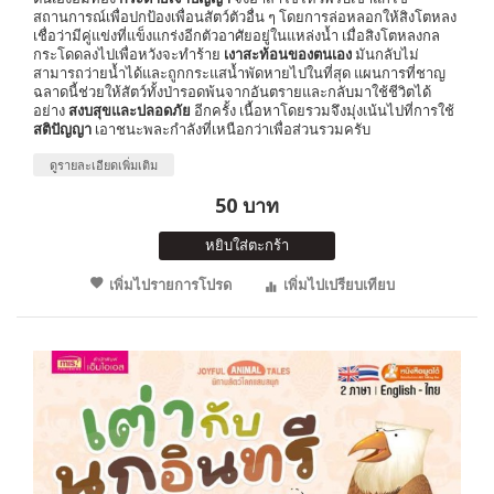
สถานการณ์เพื่อปกป้องเพื่อนสัตว์ตัวอื่น ๆ โดยการล่อหลอกให้สิงโตหลง
เชื่อว่ามีคู่แข่งที่แข็งแกร่งอีกตัวอาศัยอยู่ในแหล่งน้ำ เมื่อสิงโตหลงกล
กระโดดลงไปเพื่อหวังจะทำร้าย
เงาสะท้อนของตนเอง
มันกลับไม่
สามารถว่ายน้ำได้และถูกกระแสน้ำพัดหายไปในที่สุด แผนการที่ชาญ
ฉลาดนี้ช่วยให้สัตว์ทั้งป่ารอดพ้นจากอันตรายและกลับมาใช้ชีวิตได้
อย่าง
สงบสุขและปลอดภัย
อีกครั้ง เนื้อหาโดยรวมจึงมุ่งเน้นไปที่การใช้
สติปัญญา
เอาชนะพละกำลังที่เหนือกว่าเพื่อส่วนรวมครับ
ดูรายละเอียดเพิ่มเติม
50 บาท
หยิบใส่ตะกร้า
เพิ่มไปรายการโปรด
เพิ่มไปเปรียบเทียบ