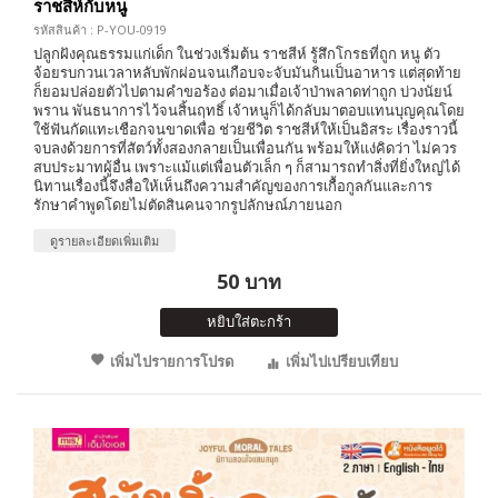
ราชสีห์กับหนู
รหัสสินค้า : P-YOU-0919
ปลูกฝังคุณธรรมแก่เด็ก ในช่วงเริ่มต้น ราชสีห์ รู้สึกโกรธที่ถูก หนู ตัว
จ้อยรบกวนเวลาหลับพักผ่อนจนเกือบจะจับมันกินเป็นอาหาร แต่สุดท้าย
ก็ยอมปล่อยตัวไปตามคำขอร้อง ต่อมาเมื่อเจ้าป่าพลาดท่าถูก บ่วงนัยน์
พราน พันธนาการไว้จนสิ้นฤทธิ์ เจ้าหนูก็ได้กลับมาตอบแทนบุญคุณโดย
ใช้ฟันกัดแทะเชือกจนขาดเพื่อ ช่วยชีวิต ราชสีห์ให้เป็นอิสระ เรื่องราวนี้
จบลงด้วยการที่สัตว์ทั้งสองกลายเป็นเพื่อนกัน พร้อมให้แง่คิดว่า ไม่ควร
สบประมาทผู้อื่น เพราะแม้แต่เพื่อนตัวเล็ก ๆ ก็สามารถทำสิ่งที่ยิ่งใหญ่ได้
นิทานเรื่องนี้จึงสื่อให้เห็นถึงความสำคัญของการเกื้อกูลกันและการ
รักษาคำพูดโดยไม่ตัดสินคนจากรูปลักษณ์ภายนอก
ดูรายละเอียดเพิ่มเติม
50 บาท
หยิบใส่ตะกร้า
เพิ่มไปรายการโปรด
เพิ่มไปเปรียบเทียบ