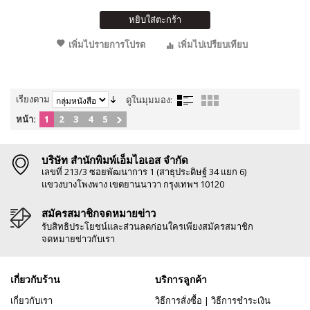
หยิบใส่ตะกร้า
เพิ่มไปรายการโปรด
เพิ่มไปเปรียบเทียบ
เรียงตาม
ดูในมุมมอง:
หน้า:
1
2
3
4
5
บริษัท สำนักพิมพ์เอ็มไอเอส จำกัด
เลขที่ 213/3 ซอยพัฒนาการ 1 (สาธุประดิษฐ์ 34 แยก 6)
แขวงบางโพงพาง เขตยานนาวา กรุงเทพฯ 10120
สมัครสมาชิกจดหมายข่าว
รับสิทธิประโยชน์และส่วนลดก่อนใครเพียงสมัครสมาชิก
จดหมายข่าวกับเรา
เกี่ยวกับร้าน
บริการลูกค้า
เกี่ยวกับเรา
วิธีการสั่งซื้อ
|
วิธีการชำระเงิน