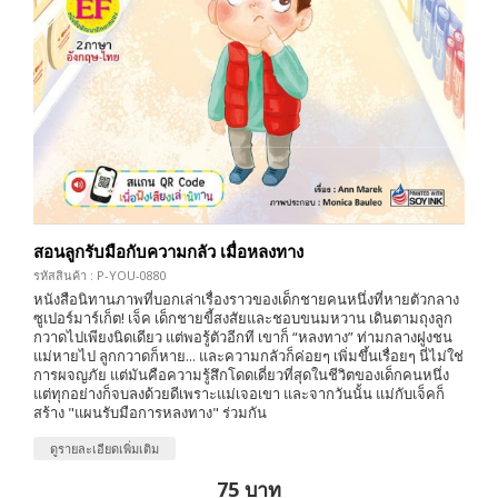
สอนลูกรับมือกับความกลัว เมื่อหลงทาง
รหัสสินค้า : P-YOU-0880
หนังสือนิทานภาพที่บอกเล่าเรื่องราวของเด็กชายคนหนึ่งที่หายตัวกลาง
ซูเปอร์มาร์เก็ต! เจ็ค เด็กชายขี้สงสัยและชอบขนมหวาน เดินตามถุงลูก
กวาดไปเพียงนิดเดียว แต่พอรู้ตัวอีกที เขาก็ “หลงทาง” ท่ามกลางฝูงชน
แม่หายไป ลูกกวาดก็หาย... และความกลัวก็ค่อยๆ เพิ่มขึ้นเรื่อยๆ นี่ไม่ใช่
การผจญภัย แต่มันคือความรู้สึกโดดเดี่ยวที่สุดในชีวิตของเด็กคนหนึ่ง
แต่ทุกอย่างก็จบลงด้วยดีเพราะแม่เจอเขา และจากวันนั้น แม่กับเจ็คก็
สร้าง "แผนรับมือการหลงทาง" ร่วมกัน
ดูรายละเอียดเพิ่มเติม
75 บาท