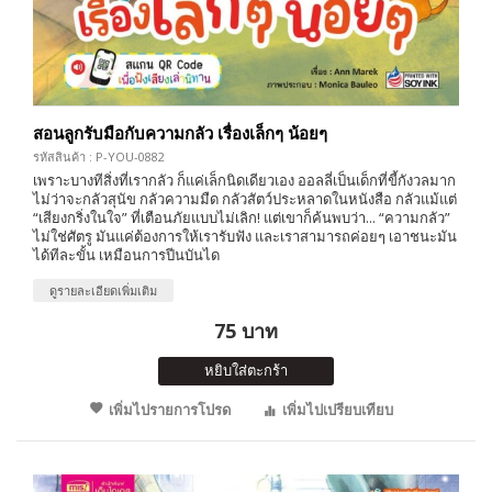
สอนลูกรับมือกับความกลัว เรื่องเล็กๆ น้อยๆ
รหัสสินค้า : P-YOU-0882
เพราะบางทีสิ่งที่เรากลัว ก็แค่เล็กนิดเดียวเอง ออลลี่เป็นเด็กที่ขี้กังวลมาก
ไม่ว่าจะกลัวสุนัข กลัวความมืด กลัวสัตว์ประหลาดในหนังสือ กลัวแม้แต่
“เสียงกริ่งในใจ” ที่เตือนภัยแบบไม่เลิก! แต่เขาก็ค้นพบว่า... “ความกลัว”
ไม่ใช่ศัตรู มันแค่ต้องการให้เรารับฟัง และเราสามารถค่อยๆ เอาชนะมัน
ได้ทีละขั้น เหมือนการปีนบันได
ดูรายละเอียดเพิ่มเติม
75 บาท
หยิบใส่ตะกร้า
เพิ่มไปรายการโปรด
เพิ่มไปเปรียบเทียบ