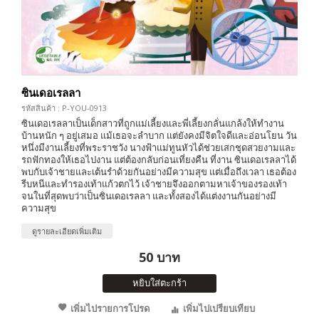
ซินเดอเรลลา
รหัสสินค้า : P-YOU-0913
ซินเดอเรลลาเป็นเด็กสาวที่ถูกแม่เลี้ยงและพี่เลี้ยงกลั่นแกล้งให้ทำงาน
บ้านหนัก ๆ อยู่เสมอ แม้เธอจะลำบาก แต่ยังคงมีจิตใจดีและอ่อนโยน วัน
หนึ่งมีงานเลี้ยงที่พระราชวัง นางฟ้าแม่ทูนหัวได้ช่วยเสกชุดสวยงามและ
รถฟักทองให้เธอไปงาน แต่ต้องกลับก่อนเที่ยงคืน ที่งาน ซินเดอเรลลาได้
พบกับเจ้าชายและเต้นรำด้วยกันอย่างมีความสุข แต่เมื่อถึงเวลา เธอต้อง
รีบหนีและทำรองเท้าแก้วตกไว้ เจ้าชายจึงออกตามหาเจ้าของรองเท้า
จนในที่สุดพบว่าเป็นซินเดอเรลลา และทั้งสองได้แต่งงานกันอย่างมี
ความสุข
ดูรายละเอียดเพิ่มเติม
50 บาท
หยิบใส่ตะกร้า
เพิ่มไปรายการโปรด
เพิ่มไปเปรียบเทียบ