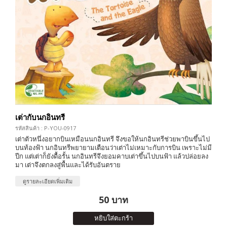
เต่ากับนกอินทรี
รหัสสินค้า : P-YOU-0917
เต่าตัวหนึ่งอยากบินเหมือนนกอินทรี จึงขอให้นกอินทรีช่วยพาบินขึ้นไป
บนท้องฟ้า นกอินทรีพยายามเตือนว่าเต่าไม่เหมาะกับการบิน เพราะไม่มี
ปีก แต่เต่าก็ยังดื้อรั้น นกอินทรีจึงยอมคาบเต่าขึ้นไปบนฟ้า แล้วปล่อยลง
มา เต่าจึงตกลงสู่พื้นและได้รับอันตราย
ดูรายละเอียดเพิ่มเติม
50 บาท
หยิบใส่ตะกร้า