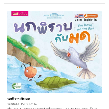
นกพิราบกับมด
รหัสสินค้า : P-YOU-0914