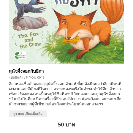
สุนัขจิ้งจอกกับอีกา
รหัสสินค้า : P-YOU-0918
อีกาหลงเชื่อคำพูดของสุนัขจิ้งจอกเจ้าเล่ห์ ที่แกล้งเยินยอว่าอีกามีขนที่
เงางามและมีเสียงที่ไพเราะ ความหลงระเริงในคำชมทำให้อีกาอ้าปาก
เพื่อจะร้องเพลง จนเป็นเหตุให้ชีสที่คาบไว้ตกลงมาและถูกสุนัขจิ้งจอก
ขโมยไปในที่สุด นิทานเรื่องนี้จึงสอนให้เราระมัดระวังและอย่าหลงเชื่อ
คำชมเชยจากผู้ที่เข้ามาเพื่อหวังผลประโยชน์หลอกลวงเรา
ดูรายละเอียดเพิ่มเติม
50 บาท