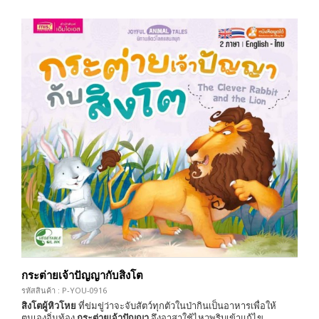
กระต่ายเจ้าปัญญากับสิงโต
รหัสสินค้า : P-YOU-0916
สิงโตผู้หิวโหย
ที่ข่มขู่ว่าจะจับสัตว์ทุกตัวในป่ากินเป็นอาหารเพื่อให้
ตนเองอิ่มท้อง
กระต่ายเจ้าปัญญา
จึงอาสาใช้ไหวพริบเข้าแก้ไข