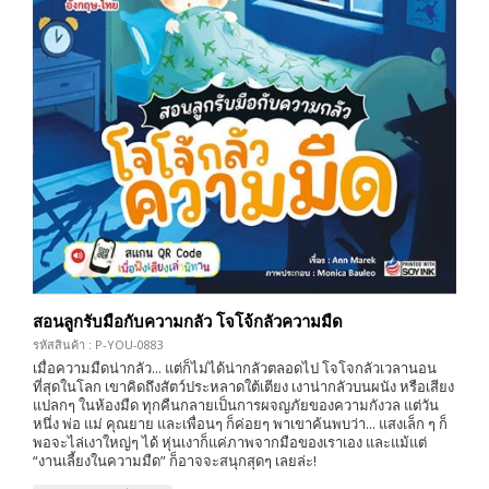
สอนลูกรับมือกับความกลัว โจโจ้กลัวความมืด
รหัสสินค้า : P-YOU-0883
เมื่อความมืดน่ากลัว... แต่ก็ไม่ได้น่ากลัวตลอดไป โจโจกลัวเวลานอน
ที่สุดในโลก เขาคิดถึงสัตว์ประหลาดใต้เตียง เงาน่ากลัวบนผนัง หรือเสียง
แปลกๆ ในห้องมืด ทุกคืนกลายเป็นการผจญภัยของความกังวล แต่วัน
หนึ่ง พ่อ แม่ คุณยาย และเพื่อนๆ ก็ค่อยๆ พาเขาค้นพบว่า... แสงเล็ก ๆ ก็
พอจะไล่เงาใหญ่ๆ ได้ หุ่นเงาก็แค่ภาพจากมือของเราเอง และแม้แต่
“งานเลี้ยงในความมืด” ก็อาจจะสนุกสุดๆ เลยล่ะ!