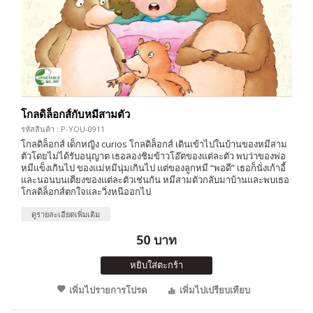
โกลดิล็อกส์กับหมีสามตัว
รหัสสินค้า : P-YOU-0911
โกลดิล็อกส์ เด็กหญิง curios โกลดิล็อกส์ เดินเข้าไปในบ้านของหมีสาม
ตัวโดยไม่ได้รับอนุญาต เธอลองชิมข้าวโอ๊ตของแต่ละตัว พบว่าของพ่อ
หมีแข็งเกินไป ของแม่หมีนุ่มเกินไป แต่ของลูกหมี “พอดี” เธอก็นั่งเก้าอี้
และนอนบนเตียงของแต่ละตัวเช่นกัน หมีสามตัวกลับมาบ้านและพบเธอ
โกลดิล็อกส์ตกใจและวิ่งหนีออกไป
ดูรายละเอียดเพิ่มเติม
50 บาท
หยิบใส่ตะกร้า
เพิ่มไปรายการโปรด
เพิ่มไปเปรียบเทียบ