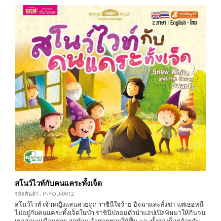
สโนว์ไวท์กับคนแคระทั้งเจ็ด
รหัสสินค้า : P-YOU-0912
สโนว์ไวท์ เจ้าหญิงแสนสวยถูก ราชินีใจร้าย อิจฉาและสั่งฆ่า แต่เธอหนี
ไปอยู่กับคนแคระทั้งเจ็ดในป่า ราชินีปลอมตัวนำแอปเปิลพิษมาให้กินจน
เธอสลบเหมือนตาย สุดท้ายเจ้าชายช่วยให้ฟื้น และทั้งสองก็อยู่ด้วยกัน