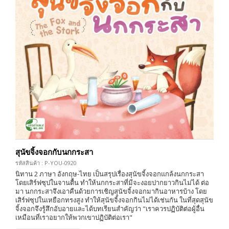
สุนัขจิ้งจอกกับนกกระสา
รหัสสินค้า : P-YOU-0920
นิทาน 2 ภาษา อังกฤษ-ไทย เป็นสรุปเรื่องสุนัขจิ้งจอกแกล้งนกกระสา
โดยเสิร์ฟซุปในจานตื้น ทำให้นกกระสาที่มีจะงอยปากยาวกินไม่ได้ ต่อ
มา นกกระสาจึงเอาคืนด้วยการเชิญสุนัขจิ้งจอกมากินอาหารบ้าง โดย
เสิร์ฟซุปในเหยือกทรงสูง ทำให้สุนัขจิ้งจอกกินไม่ได้เช่นกัน ในที่สุดสุนัข
จิ้งจอกจึงรู้สึกอับอายและได้บทเรียนสำคัญว่า "เราควรปฏิบัติต่อผู้อื่น
เหมือนที่เราอยากให้พวกเขาปฏิบัติต่อเรา"