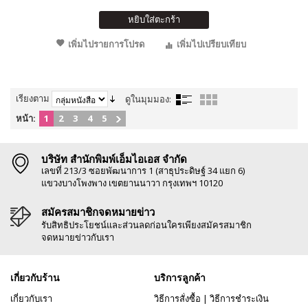
หยิบใส่ตะกร้า
เพิ่มไปรายการโปรด
เพิ่มไปเปรียบเทียบ
เรียงตาม
ดูในมุมมอง:
หน้า:
1
2
3
4
5
บริษัท สำนักพิมพ์เอ็มไอเอส จำกัด
เลขที่ 213/3 ซอยพัฒนาการ 1 (สาธุประดิษฐ์ 34 แยก 6)
แขวงบางโพงพาง เขตยานนาวา กรุงเทพฯ 10120
สมัครสมาชิกจดหมายข่าว
รับสิทธิประโยชน์และส่วนลดก่อนใครเพียงสมัครสมาชิก
จดหมายข่าวกับเรา
เกี่ยวกับร้าน
บริการลูกค้า
เกี่ยวกับเรา
วิธีการสั่งซื้อ
|
วิธีการชำระเงิน