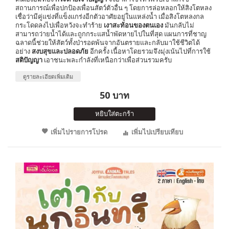
สถานการณ์เพื่อปกป้องเพื่อนสัตว์ตัวอื่น ๆ โดยการล่อหลอกให้สิงโตหลง
เชื่อว่ามีคู่แข่งที่แข็งแกร่งอีกตัวอาศัยอยู่ในแหล่งน้ำ เมื่อสิงโตหลงกล
กระโดดลงไปเพื่อหวังจะทำร้าย
เงาสะท้อนของตนเอง
มันกลับไม่
สามารถว่ายน้ำได้และถูกกระแสน้ำพัดหายไปในที่สุด แผนการที่ชาญ
ฉลาดนี้ช่วยให้สัตว์ทั้งป่ารอดพ้นจากอันตรายและกลับมาใช้ชีวิตได้
อย่าง
สงบสุขและปลอดภัย
อีกครั้ง เนื้อหาโดยรวมจึงมุ่งเน้นไปที่การใช้
สติปัญญา
เอาชนะพละกำลังที่เหนือกว่าเพื่อส่วนรวมครับ
ดูรายละเอียดเพิ่มเติม
50 บาท
หยิบใส่ตะกร้า
เพิ่มไปรายการโปรด
เพิ่มไปเปรียบเทียบ