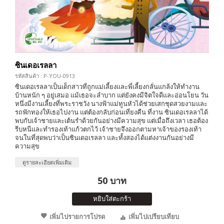
ซินเดอเรลลา
รหัสสินค้า : P-YOU-0913
ซินเดอเรลลาเป็นเด็กสาวที่ถูกแม่เลี้ยงและพี่เลี้ยงกลั่นแกล้งให้ทำงาน
บ้านหนัก ๆ อยู่เสมอ แม้เธอจะลำบาก แต่ยังคงมีจิตใจดีและอ่อนโยน วัน
หนึ่งมีงานเลี้ยงที่พระราชวัง นางฟ้าแม่ทูนหัวได้ช่วยเสกชุดสวยงามและ
รถฟักทองให้เธอไปงาน แต่ต้องกลับก่อนเที่ยงคืน ที่งาน ซินเดอเรลลาได้
พบกับเจ้าชายและเต้นรำด้วยกันอย่างมีความสุข แต่เมื่อถึงเวลา เธอต้อง
รีบหนีและทำรองเท้าแก้วตกไว้ เจ้าชายจึงออกตามหาเจ้าของรองเท้า
จนในที่สุดพบว่าเป็นซินเดอเรลลา และทั้งสองได้แต่งงานกันอย่างมี
ความสุข
ดูรายละเอียดเพิ่มเติม
50 บาท
หยิบใส่ตะกร้า
เพิ่มไปรายการโปรด
เพิ่มไปเปรียบเทียบ