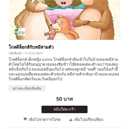
โกลดิล็อกส์กับหมีสามตัว
รหัสสินค้า : P-YOU-0911
โกลดิล็อกส์ เด็กหญิง curios โกลดิล็อกส์ เดินเข้าไปในบ้านของหมีสาม
ตัวโดยไม่ได้รับอนุญาต เธอลองชิมข้าวโอ๊ตของแต่ละตัว พบว่าของพ่อ
หมีแข็งเกินไป ของแม่หมีนุ่มเกินไป แต่ของลูกหมี “พอดี” เธอก็นั่งเก้าอี้
และนอนบนเตียงของแต่ละตัวเช่นกัน หมีสามตัวกลับมาบ้านและพบเธอ
โกลดิล็อกส์ตกใจและวิ่งหนีออกไป
ดูรายละเอียดเพิ่มเติม
50 บาท
หยิบใส่ตะกร้า
เพิ่มไปรายการโปรด
เพิ่มไปเปรียบเทียบ