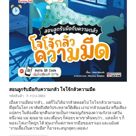
สอนลูกรับมือกับความกลัว โจโจ้กลัวความมืด
รหัสสินค้า : P-YOU-0883
เมื่อความมืดน่ากลัว... แต่ก็ไม่ได้น่ากลัวตลอดไป โจโจกลัวเวลานอน
ที่สุดในโลก เขาคิดถึงสัตว์ประหลาดใต้เตียง เงาน่ากลัวบนผนัง หรือเสียง
แปลกๆ ในห้องมืด ทุกคืนกลายเป็นการผจญภัยของความกังวล แต่วัน
หนึ่ง พ่อ แม่ คุณยาย และเพื่อนๆ ก็ค่อยๆ พาเขาค้นพบว่า... แสงเล็ก ๆ ก็
พอจะไล่เงาใหญ่ๆ ได้ หุ่นเงาก็แค่ภาพจากมือของเราเอง และแม้แต่
“งานเลี้ยงในความมืด” ก็อาจจะสนุกสุดๆ เลยล่ะ!