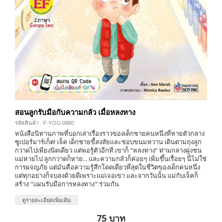
สอนลูกรับมือกับความกลัว เมื่อหลงทาง
รหัสสินค้า : P-YOU-0880
หนังสือนิทานภาพที่บอกเล่าเรื่องราวของเด็กชายคนหนึ่งที่หายตัวกลาง
ซูเปอร์มาร์เก็ต! เจ็ค เด็กชายขี้สงสัยและชอบขนมหวาน เดินตามถุงลูก
กวาดไปเพียงนิดเดียว แต่พอรู้ตัวอีกที เขาก็ “หลงทาง” ท่ามกลางฝูงชน
แม่หายไป ลูกกวาดก็หาย... และความกลัวก็ค่อยๆ เพิ่มขึ้นเรื่อยๆ นี่ไม่ใช่
การผจญภัย แต่มันคือความรู้สึกโดดเดี่ยวที่สุดในชีวิตของเด็กคนหนึ่ง
แต่ทุกอย่างก็จบลงด้วยดีเพราะแม่เจอเขา และจากวันนั้น แม่กับเจ็คก็
สร้าง "แผนรับมือการหลงทาง" ร่วมกัน
ดูรายละเอียดเพิ่มเติม
75 บาท