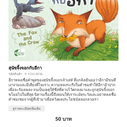
สุนัขจิ้งจอกกับอีกา
รหัสสินค้า : P-YOU-0918
อีกาหลงเชื่อคำพูดของสุนัขจิ้งจอกเจ้าเล่ห์ ที่แกล้งเยินยอว่าอีกามีขนที่
เงางามและมีเสียงที่ไพเราะ ความหลงระเริงในคำชมทำให้อีกาอ้าปาก
เพื่อจะร้องเพลง จนเป็นเหตุให้ชีสที่คาบไว้ตกลงมาและถูกสุนัขจิ้งจอก
ขโมยไปในที่สุด นิทานเรื่องนี้จึงสอนให้เราระมัดระวังและอย่าหลงเชื่อ
คำชมเชยจากผู้ที่เข้ามาเพื่อหวังผลประโยชน์หลอกลวงเรา
ดูรายละเอียดเพิ่มเติม
50 บาท