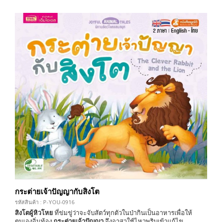
กระต่ายเจ้าปัญญากับสิงโต
รหัสสินค้า : P-YOU-0916
สิงโตผู้หิวโหย
ที่ข่มขู่ว่าจะจับสัตว์ทุกตัวในป่ากินเป็นอาหารเพื่อให้
ตนเองอิ่มท้อง
กระต่ายเจ้าปัญญา
จึงอาสาใช้ไหวพริบเข้าแก้ไข