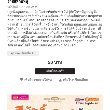
ราชสีห์กับหนู
รหัสสินค้า : P-YOU-0919
ปลูกฝังคุณธรรมแก่เด็ก ในช่วงเริ่มต้น ราชสีห์ รู้สึกโกรธที่ถูก หนู ตัว
จ้อยรบกวนเวลาหลับพักผ่อนจนเกือบจะจับมันกินเป็นอาหาร แต่สุดท้าย
ก็ยอมปล่อยตัวไปตามคำขอร้อง ต่อมาเมื่อเจ้าป่าพลาดท่าถูก บ่วงนัยน์
พราน พันธนาการไว้จนสิ้นฤทธิ์ เจ้าหนูก็ได้กลับมาตอบแทนบุญคุณโดย
ใช้ฟันกัดแทะเชือกจนขาดเพื่อ ช่วยชีวิต ราชสีห์ให้เป็นอิสระ เรื่องราวนี้
จบลงด้วยการที่สัตว์ทั้งสองกลายเป็นเพื่อนกัน พร้อมให้แง่คิดว่า ไม่ควร
สบประมาทผู้อื่น เพราะแม้แต่เพื่อนตัวเล็ก ๆ ก็สามารถทำสิ่งที่ยิ่งใหญ่ได้
นิทานเรื่องนี้จึงสื่อให้เห็นถึงความสำคัญของการเกื้อกูลกันและการ
รักษาคำพูดโดยไม่ตัดสินคนจากรูปลักษณ์ภายนอก
ดูรายละเอียดเพิ่มเติม
50 บาท
หยิบใส่ตะกร้า
เพิ่มไปรายการโปรด
เพิ่มไปเปรียบเทียบ