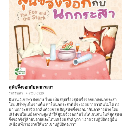
สุนัขจิ้งจอกกับนกกระสา
รหัสสินค้า : P-YOU-0920
นิทาน 2 ภาษา อังกฤษ-ไทย เป็นสรุปเรื่องสุนัขจิ้งจอกแกล้งนกกระสา
โดยเสิร์ฟซุปในจานตื้น ทำให้นกกระสาที่มีจะงอยปากยาวกินไม่ได้ ต่อ
มา นกกระสาจึงเอาคืนด้วยการเชิญสุนัขจิ้งจอกมากินอาหารบ้าง โดย
เสิร์ฟซุปในเหยือกทรงสูง ทำให้สุนัขจิ้งจอกกินไม่ได้เช่นกัน ในที่สุดสุนัข
จิ้งจอกจึงรู้สึกอับอายและได้บทเรียนสำคัญว่า "เราควรปฏิบัติต่อผู้อื่น
เหมือนที่เราอยากให้พวกเขาปฏิบัติต่อเรา"