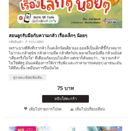
สอนลูกรับมือกับความกลัว เรื่องเล็กๆ น้อยๆ
รหัสสินค้า : P-YOU-0882
เพราะบางทีสิ่งที่เรากลัว ก็แค่เล็กนิดเดียวเอง ออลลี่เป็นเด็กที่ขี้กังวลมาก
ไม่ว่าจะกลัวสุนัข กลัวความมืด กลัวสัตว์ประหลาดในหนังสือ กลัวแม้แต่
“เสียงกริ่งในใจ” ที่เตือนภัยแบบไม่เลิก! แต่เขาก็ค้นพบว่า... “ความกลัว”
ไม่ใช่ศัตรู มันแค่ต้องการให้เรารับฟัง และเราสามารถค่อยๆ เอาชนะมัน
ได้ทีละขั้น เหมือนการปีนบันได
ดูรายละเอียดเพิ่มเติม
75 บาท
หยิบใส่ตะกร้า
เพิ่มไปรายการโปรด
เพิ่มไปเปรียบเทียบ