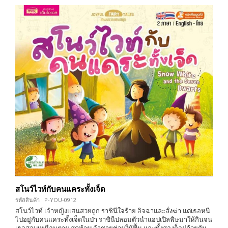
สโนว์ไวท์กับคนแคระทั้งเจ็ด
รหัสสินค้า : P-YOU-0912
สโนว์ไวท์ เจ้าหญิงแสนสวยถูก ราชินีใจร้าย อิจฉาและสั่งฆ่า แต่เธอหนี
ไปอยู่กับคนแคระทั้งเจ็ดในป่า ราชินีปลอมตัวนำแอปเปิลพิษมาให้กินจน
เธอสลบเหมือนตาย สุดท้ายเจ้าชายช่วยให้ฟื้น และทั้งสองก็อยู่ด้วยกัน