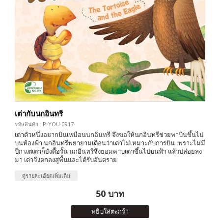
เต่ากับนกอินทรี
รหัสสินค้า : P-YOU-0917
เต่าตัวหนึ่งอยากบินเหมือนนกอินทรี จึงขอให้นกอินทรีช่วยพาบินขึ้นไป
บนท้องฟ้า นกอินทรีพยายามเตือนว่าเต่าไม่เหมาะกับการบิน เพราะไม่มี
ปีก แต่เต่าก็ยังดื้อรั้น นกอินทรีจึงยอมคาบเต่าขึ้นไปบนฟ้า แล้วปล่อยลง
มา เต่าจึงตกลงสู่พื้นและได้รับอันตราย
ดูรายละเอียดเพิ่มเติม
50 บาท
หยิบใส่ตะกร้า