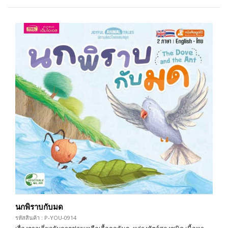
นกพิราบกับมด
รหัสสินค้า : P-YOU-0914