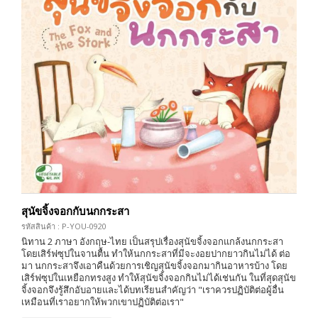
สุนัขจิ้งจอกกับนกกระสา
รหัสสินค้า : P-YOU-0920
นิทาน 2 ภาษา อังกฤษ-ไทย เป็นสรุปเรื่องสุนัขจิ้งจอกแกล้งนกกระสา
โดยเสิร์ฟซุปในจานตื้น ทำให้นกกระสาที่มีจะงอยปากยาวกินไม่ได้ ต่อ
มา นกกระสาจึงเอาคืนด้วยการเชิญสุนัขจิ้งจอกมากินอาหารบ้าง โดย
เสิร์ฟซุปในเหยือกทรงสูง ทำให้สุนัขจิ้งจอกกินไม่ได้เช่นกัน ในที่สุดสุนัข
จิ้งจอกจึงรู้สึกอับอายและได้บทเรียนสำคัญว่า "เราควรปฏิบัติต่อผู้อื่น
เหมือนที่เราอยากให้พวกเขาปฏิบัติต่อเรา"