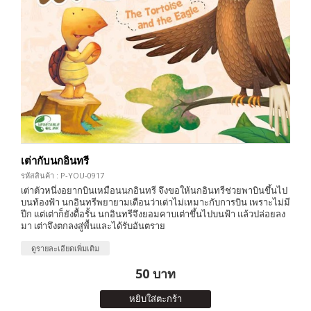
เต่ากับนกอินทรี
รหัสสินค้า : P-YOU-0917
เต่าตัวหนึ่งอยากบินเหมือนนกอินทรี จึงขอให้นกอินทรีช่วยพาบินขึ้นไป
บนท้องฟ้า นกอินทรีพยายามเตือนว่าเต่าไม่เหมาะกับการบิน เพราะไม่มี
ปีก แต่เต่าก็ยังดื้อรั้น นกอินทรีจึงยอมคาบเต่าขึ้นไปบนฟ้า แล้วปล่อยลง
มา เต่าจึงตกลงสู่พื้นและได้รับอันตราย
ดูรายละเอียดเพิ่มเติม
50 บาท
หยิบใส่ตะกร้า