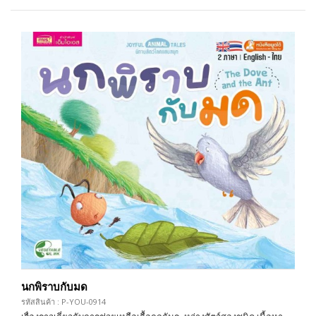
นกพิราบกับมด
รหัสสินค้า : P-YOU-0914