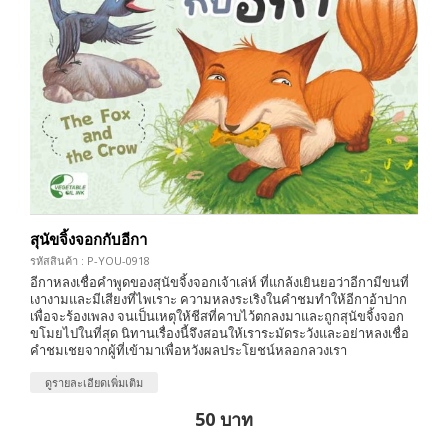
สุนัขจิ้งจอกกับอีกา
รหัสสินค้า : P-YOU-0918
อีกาหลงเชื่อคำพูดของสุนัขจิ้งจอกเจ้าเล่ห์ ที่แกล้งเยินยอว่าอีกามีขนที่
เงางามและมีเสียงที่ไพเราะ ความหลงระเริงในคำชมทำให้อีกาอ้าปาก
เพื่อจะร้องเพลง จนเป็นเหตุให้ชีสที่คาบไว้ตกลงมาและถูกสุนัขจิ้งจอก
ขโมยไปในที่สุด นิทานเรื่องนี้จึงสอนให้เราระมัดระวังและอย่าหลงเชื่อ
คำชมเชยจากผู้ที่เข้ามาเพื่อหวังผลประโยชน์หลอกลวงเรา
ดูรายละเอียดเพิ่มเติม
50 บาท