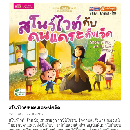
สโนว์ไวท์กับคนแคระทั้งเจ็ด
รหัสสินค้า : P-YOU-0912
สโนว์ไวท์ เจ้าหญิงแสนสวยถูก ราชินีใจร้าย อิจฉาและสั่งฆ่า แต่เธอหนี
ไปอยู่กับคนแคระทั้งเจ็ดในป่า ราชินีปลอมตัวนำแอปเปิลพิษมาให้กินจน
เธอสลบเหมือนตาย สุดท้ายเจ้าชายช่วยให้ฟื้น และทั้งสองก็อยู่ด้วยกัน