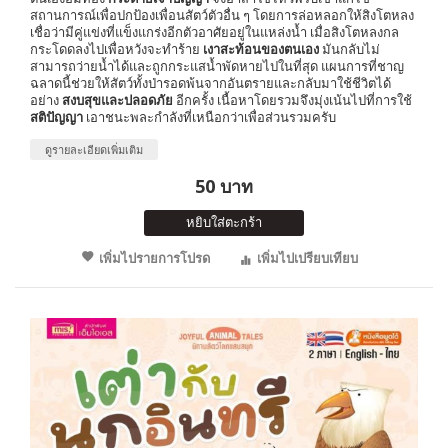
สถานการณ์เพื่อปกป้องเพื่อนสัตว์ตัวอื่น ๆ โดยการล่อหลอกให้สิงโตหลง
เชื่อว่ามีคู่แข่งที่แข็งแกร่งอีกตัวอาศัยอยู่ในแหล่งน้ำ เมื่อสิงโตหลงกล
กระโดดลงไปเพื่อหวังจะทำร้าย
เงาสะท้อนของตนเอง
มันกลับไม่
สามารถว่ายน้ำได้และถูกกระแสน้ำพัดหายไปในที่สุด แผนการที่ชาญ
ฉลาดนี้ช่วยให้สัตว์ทั้งป่ารอดพ้นจากอันตรายและกลับมาใช้ชีวิตได้
อย่าง
สงบสุขและปลอดภัย
อีกครั้ง เนื้อหาโดยรวมจึงมุ่งเน้นไปที่การใช้
สติปัญญา
เอาชนะพละกำลังที่เหนือกว่าเพื่อส่วนรวมครับ
ดูรายละเอียดเพิ่มเติม
50 บาท
หยิบใส่ตะกร้า
เพิ่มไปรายการโปรด
เพิ่มไปเปรียบเทียบ