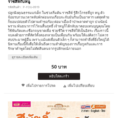
ราชสีห์กับหนู
รหัสสินค้า : P-YOU-0919
ปลูกฝังคุณธรรมแก่เด็ก ในช่วงเริ่มต้น ราชสีห์ รู้สึกโกรธที่ถูก หนู ตัว
จ้อยรบกวนเวลาหลับพักผ่อนจนเกือบจะจับมันกินเป็นอาหาร แต่สุดท้าย
ก็ยอมปล่อยตัวไปตามคำขอร้อง ต่อมาเมื่อเจ้าป่าพลาดท่าถูก บ่วงนัยน์
พราน พันธนาการไว้จนสิ้นฤทธิ์ เจ้าหนูก็ได้กลับมาตอบแทนบุญคุณโดย
ใช้ฟันกัดแทะเชือกจนขาดเพื่อ ช่วยชีวิต ราชสีห์ให้เป็นอิสระ เรื่องราวนี้
จบลงด้วยการที่สัตว์ทั้งสองกลายเป็นเพื่อนกัน พร้อมให้แง่คิดว่า ไม่ควร
สบประมาทผู้อื่น เพราะแม้แต่เพื่อนตัวเล็ก ๆ ก็สามารถทำสิ่งที่ยิ่งใหญ่ได้
นิทานเรื่องนี้จึงสื่อให้เห็นถึงความสำคัญของการเกื้อกูลกันและการ
รักษาคำพูดโดยไม่ตัดสินคนจากรูปลักษณ์ภายนอก
ดูรายละเอียดเพิ่มเติม
50 บาท
หยิบใส่ตะกร้า
เพิ่มไปรายการโปรด
เพิ่มไปเปรียบเทียบ