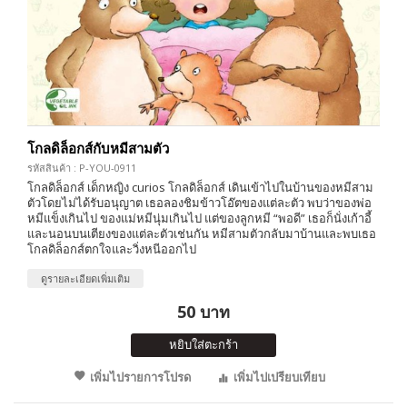
โกลดิล็อกส์กับหมีสามตัว
รหัสสินค้า : P-YOU-0911
โกลดิล็อกส์ เด็กหญิง curios โกลดิล็อกส์ เดินเข้าไปในบ้านของหมีสาม
ตัวโดยไม่ได้รับอนุญาต เธอลองชิมข้าวโอ๊ตของแต่ละตัว พบว่าของพ่อ
หมีแข็งเกินไป ของแม่หมีนุ่มเกินไป แต่ของลูกหมี “พอดี” เธอก็นั่งเก้าอี้
และนอนบนเตียงของแต่ละตัวเช่นกัน หมีสามตัวกลับมาบ้านและพบเธอ
โกลดิล็อกส์ตกใจและวิ่งหนีออกไป
ดูรายละเอียดเพิ่มเติม
50 บาท
หยิบใส่ตะกร้า
เพิ่มไปรายการโปรด
เพิ่มไปเปรียบเทียบ