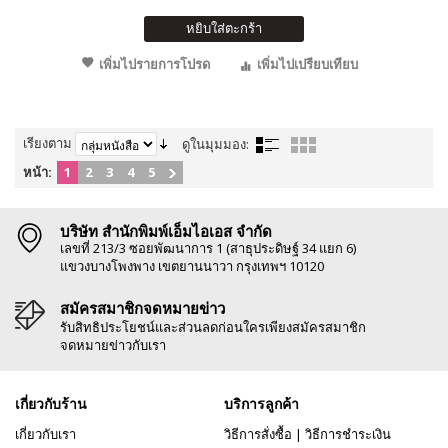
หยิบใส่ตะกร้า
เพิ่มไปรายการโปรด
เพิ่มไปเปรียบเทียบ
เรียงตาม
ดูในมุมมอง:
หน้า:
1
2
3
4
5
บริษัท สำนักพิมพ์เอ็มไอเอส จำกัด
เลขที่ 213/3 ซอยพัฒนาการ 1 (สาธุประดิษฐ์ 34 แยก 6)
แขวงบางโพงพาง เขตยานนาวา กรุงเทพฯ 10120
สมัครสมาชิกจดหมายข่าว
รับสิทธิประโยชน์และส่วนลดก่อนใครเพียงสมัครสมาชิก
จดหมายข่าวกับเรา
เกี่ยวกับร้าน
บริการลูกค้า
เกี่ยวกับเรา
วิธีการสั่งซื้อ
|
วิธีการชำระเงิน