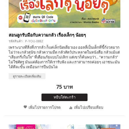
สอนลูกรับมือกับความกลัว เรื่องเล็กๆ น้อยๆ
รหัสสินค้า : P-YOU-0882
เพราะบางทีสิ่งที่เรากลัว ก็แค่เล็กนิดเดียวเอง ออลลี่เป็นเด็กที่ขี้กังวลมาก
ไม่ว่าจะกลัวสุนัข กลัวความมืด กลัวสัตว์ประหลาดในหนังสือ กลัวแม้แต่
“เสียงกริ่งในใจ” ที่เตือนภัยแบบไม่เลิก! แต่เขาก็ค้นพบว่า... “ความกลัว”
ไม่ใช่ศัตรู มันแค่ต้องการให้เรารับฟัง และเราสามารถค่อยๆ เอาชนะมัน
ได้ทีละขั้น เหมือนการปีนบันได
ดูรายละเอียดเพิ่มเติม
75 บาท
หยิบใส่ตะกร้า
เพิ่มไปรายการโปรด
เพิ่มไปเปรียบเทียบ