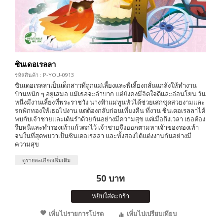
ซินเดอเรลลา
รหัสสินค้า : P-YOU-0913
ซินเดอเรลลาเป็นเด็กสาวที่ถูกแม่เลี้ยงและพี่เลี้ยงกลั่นแกล้งให้ทำงาน
บ้านหนัก ๆ อยู่เสมอ แม้เธอจะลำบาก แต่ยังคงมีจิตใจดีและอ่อนโยน วัน
หนึ่งมีงานเลี้ยงที่พระราชวัง นางฟ้าแม่ทูนหัวได้ช่วยเสกชุดสวยงามและ
รถฟักทองให้เธอไปงาน แต่ต้องกลับก่อนเที่ยงคืน ที่งาน ซินเดอเรลลาได้
พบกับเจ้าชายและเต้นรำด้วยกันอย่างมีความสุข แต่เมื่อถึงเวลา เธอต้อง
รีบหนีและทำรองเท้าแก้วตกไว้ เจ้าชายจึงออกตามหาเจ้าของรองเท้า
จนในที่สุดพบว่าเป็นซินเดอเรลลา และทั้งสองได้แต่งงานกันอย่างมี
ความสุข
ดูรายละเอียดเพิ่มเติม
50 บาท
หยิบใส่ตะกร้า
เพิ่มไปรายการโปรด
เพิ่มไปเปรียบเทียบ