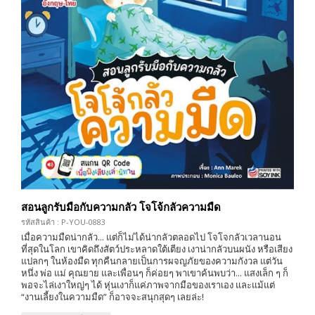
สอนลูกรับมือกับความกลัว โจโจ้กลัวความมืด
รหัสสินค้า : P-YOU-0883
เมื่อความมืดน่ากลัว... แต่ก็ไม่ได้น่ากลัวตลอดไป โจโจกลัวเวลานอน
ที่สุดในโลก เขาคิดถึงสัตว์ประหลาดใต้เตียง เงาน่ากลัวบนผนัง หรือเสียง
แปลกๆ ในห้องมืด ทุกคืนกลายเป็นการผจญภัยของความกังวล แต่วัน
หนึ่ง พ่อ แม่ คุณยาย และเพื่อนๆ ก็ค่อยๆ พาเขาค้นพบว่า... แสงเล็ก ๆ ก็
พอจะไล่เงาใหญ่ๆ ได้ หุ่นเงาก็แค่ภาพจากมือของเราเอง และแม้แต่
“งานเลี้ยงในความมืด” ก็อาจจะสนุกสุดๆ เลยล่ะ!