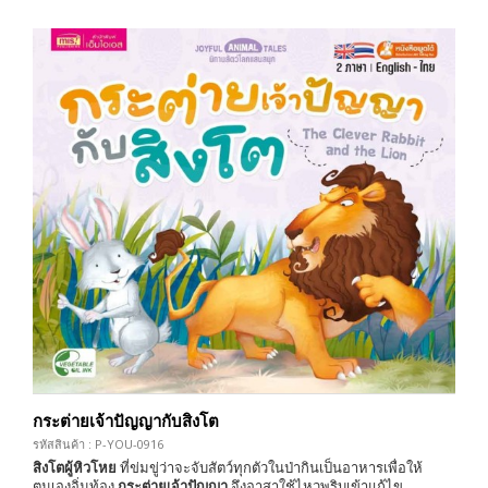
กระต่ายเจ้าปัญญากับสิงโต
รหัสสินค้า : P-YOU-0916
สิงโตผู้หิวโหย
ที่ข่มขู่ว่าจะจับสัตว์ทุกตัวในป่ากินเป็นอาหารเพื่อให้
ตนเองอิ่มท้อง
กระต่ายเจ้าปัญญา
จึงอาสาใช้ไหวพริบเข้าแก้ไข