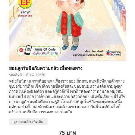
สอนลูกรับมือกับความกลัว เมื่อหลงทาง
รหัสสินค้า : P-YOU-0880
หนังสือนิทานภาพที่บอกเล่าเรื่องราวของเด็กชายคนหนึ่งที่หายตัวกลาง
ซูเปอร์มาร์เก็ต! เจ็ค เด็กชายขี้สงสัยและชอบขนมหวาน เดินตามถุงลูก
กวาดไปเพียงนิดเดียว แต่พอรู้ตัวอีกที เขาก็ “หลงทาง” ท่ามกลางฝูงชน
แม่หายไป ลูกกวาดก็หาย... และความกลัวก็ค่อยๆ เพิ่มขึ้นเรื่อยๆ นี่ไม่ใช่
การผจญภัย แต่มันคือความรู้สึกโดดเดี่ยวที่สุดในชีวิตของเด็กคนหนึ่ง
แต่ทุกอย่างก็จบลงด้วยดีเพราะแม่เจอเขา และจากวันนั้น แม่กับเจ็คก็
สร้าง "แผนรับมือการหลงทาง" ร่วมกัน
ดูรายละเอียดเพิ่มเติม
75 บาท