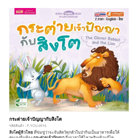
กระต่ายเจ้าปัญญากับสิงโต
รหัสสินค้า : P-YOU-0916
สิงโตผู้หิวโหย
ที่ข่มขู่ว่าจะจับสัตว์ทุกตัวในป่ากินเป็นอาหารเพื่อให้
ตนเองอิ่มท้อง
กระต่ายเจ้าปัญญา
จึงอาสาใช้ไหวพริบเข้าแก้ไข