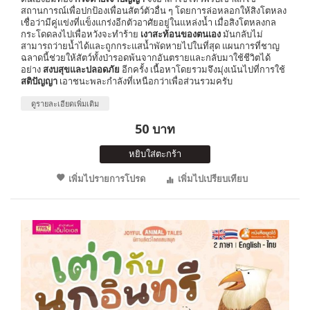
สถานการณ์เพื่อปกป้องเพื่อนสัตว์ตัวอื่น ๆ โดยการล่อหลอกให้สิงโตหลง
เชื่อว่ามีคู่แข่งที่แข็งแกร่งอีกตัวอาศัยอยู่ในแหล่งน้ำ เมื่อสิงโตหลงกล
กระโดดลงไปเพื่อหวังจะทำร้าย
เงาสะท้อนของตนเอง
มันกลับไม่
สามารถว่ายน้ำได้และถูกกระแสน้ำพัดหายไปในที่สุด แผนการที่ชาญ
ฉลาดนี้ช่วยให้สัตว์ทั้งป่ารอดพ้นจากอันตรายและกลับมาใช้ชีวิตได้
อย่าง
สงบสุขและปลอดภัย
อีกครั้ง เนื้อหาโดยรวมจึงมุ่งเน้นไปที่การใช้
สติปัญญา
เอาชนะพละกำลังที่เหนือกว่าเพื่อส่วนรวมครับ
ดูรายละเอียดเพิ่มเติม
50 บาท
หยิบใส่ตะกร้า
เพิ่มไปรายการโปรด
เพิ่มไปเปรียบเทียบ