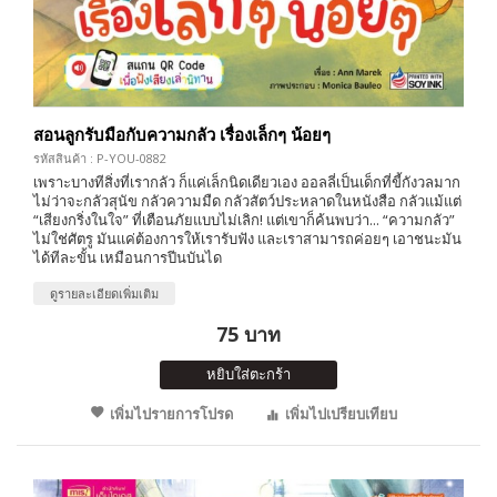
สอนลูกรับมือกับความกลัว เรื่องเล็กๆ น้อยๆ
รหัสสินค้า : P-YOU-0882
เพราะบางทีสิ่งที่เรากลัว ก็แค่เล็กนิดเดียวเอง ออลลี่เป็นเด็กที่ขี้กังวลมาก
ไม่ว่าจะกลัวสุนัข กลัวความมืด กลัวสัตว์ประหลาดในหนังสือ กลัวแม้แต่
“เสียงกริ่งในใจ” ที่เตือนภัยแบบไม่เลิก! แต่เขาก็ค้นพบว่า... “ความกลัว”
ไม่ใช่ศัตรู มันแค่ต้องการให้เรารับฟัง และเราสามารถค่อยๆ เอาชนะมัน
ได้ทีละขั้น เหมือนการปีนบันได
ดูรายละเอียดเพิ่มเติม
75 บาท
หยิบใส่ตะกร้า
เพิ่มไปรายการโปรด
เพิ่มไปเปรียบเทียบ