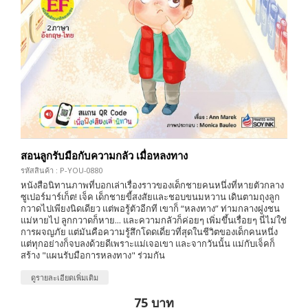
สอนลูกรับมือกับความกลัว เมื่อหลงทาง
รหัสสินค้า : P-YOU-0880
หนังสือนิทานภาพที่บอกเล่าเรื่องราวของเด็กชายคนหนึ่งที่หายตัวกลาง
ซูเปอร์มาร์เก็ต! เจ็ค เด็กชายขี้สงสัยและชอบขนมหวาน เดินตามถุงลูก
กวาดไปเพียงนิดเดียว แต่พอรู้ตัวอีกที เขาก็ “หลงทาง” ท่ามกลางฝูงชน
แม่หายไป ลูกกวาดก็หาย... และความกลัวก็ค่อยๆ เพิ่มขึ้นเรื่อยๆ นี่ไม่ใช่
การผจญภัย แต่มันคือความรู้สึกโดดเดี่ยวที่สุดในชีวิตของเด็กคนหนึ่ง
แต่ทุกอย่างก็จบลงด้วยดีเพราะแม่เจอเขา และจากวันนั้น แม่กับเจ็คก็
สร้าง "แผนรับมือการหลงทาง" ร่วมกัน
ดูรายละเอียดเพิ่มเติม
75 บาท