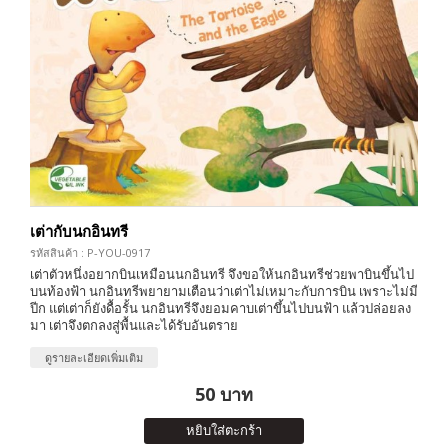
เต่ากับนกอินทรี
รหัสสินค้า : P-YOU-0917
เต่าตัวหนึ่งอยากบินเหมือนนกอินทรี จึงขอให้นกอินทรีช่วยพาบินขึ้นไป
บนท้องฟ้า นกอินทรีพยายามเตือนว่าเต่าไม่เหมาะกับการบิน เพราะไม่มี
ปีก แต่เต่าก็ยังดื้อรั้น นกอินทรีจึงยอมคาบเต่าขึ้นไปบนฟ้า แล้วปล่อยลง
มา เต่าจึงตกลงสู่พื้นและได้รับอันตราย
ดูรายละเอียดเพิ่มเติม
50 บาท
หยิบใส่ตะกร้า