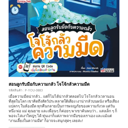
สอนลูกรับมือกับความกลัว โจโจ้กลัวความมืด
รหัสสินค้า : P-YOU-0883
เมื่อความมืดน่ากลัว... แต่ก็ไม่ได้น่ากลัวตลอดไป โจโจกลัวเวลานอน
ที่สุดในโลก เขาคิดถึงสัตว์ประหลาดใต้เตียง เงาน่ากลัวบนผนัง หรือเสียง
แปลกๆ ในห้องมืด ทุกคืนกลายเป็นการผจญภัยของความกังวล แต่วัน
หนึ่ง พ่อ แม่ คุณยาย และเพื่อนๆ ก็ค่อยๆ พาเขาค้นพบว่า... แสงเล็ก ๆ ก็
พอจะไล่เงาใหญ่ๆ ได้ หุ่นเงาก็แค่ภาพจากมือของเราเอง และแม้แต่
“งานเลี้ยงในความมืด” ก็อาจจะสนุกสุดๆ เลยล่ะ!