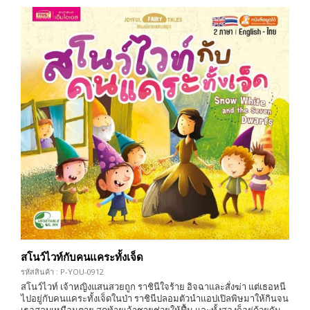
สโนว์ไวท์กับคนแคระทั้งเจ็ด
รหัสสินค้า : P-YOU-0912
สโนว์ไวท์ เจ้าหญิงแสนสวยถูก ราชินีใจร้าย อิจฉาและสั่งฆ่า แต่เธอหนี
ไปอยู่กับคนแคระทั้งเจ็ดในป่า ราชินีปลอมตัวนำแอปเปิลพิษมาให้กินจน
เธอสลบเหมือนตาย สุดท้ายเจ้าชายช่วยให้ฟื้น และทั้งสองก็อยู่ด้วยกัน