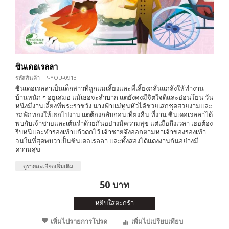
ซินเดอเรลลา
รหัสสินค้า : P-YOU-0913
ซินเดอเรลลาเป็นเด็กสาวที่ถูกแม่เลี้ยงและพี่เลี้ยงกลั่นแกล้งให้ทำงาน
บ้านหนัก ๆ อยู่เสมอ แม้เธอจะลำบาก แต่ยังคงมีจิตใจดีและอ่อนโยน วัน
หนึ่งมีงานเลี้ยงที่พระราชวัง นางฟ้าแม่ทูนหัวได้ช่วยเสกชุดสวยงามและ
รถฟักทองให้เธอไปงาน แต่ต้องกลับก่อนเที่ยงคืน ที่งาน ซินเดอเรลลาได้
พบกับเจ้าชายและเต้นรำด้วยกันอย่างมีความสุข แต่เมื่อถึงเวลา เธอต้อง
รีบหนีและทำรองเท้าแก้วตกไว้ เจ้าชายจึงออกตามหาเจ้าของรองเท้า
จนในที่สุดพบว่าเป็นซินเดอเรลลา และทั้งสองได้แต่งงานกันอย่างมี
ความสุข
ดูรายละเอียดเพิ่มเติม
50 บาท
หยิบใส่ตะกร้า
เพิ่มไปรายการโปรด
เพิ่มไปเปรียบเทียบ