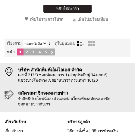
หยิบใส่ตะกร้า
เพิ่มไปรายการโปรด
เพิ่มไปเปรียบเทียบ
เรียงตาม
ดูในมุมมอง:
หน้า:
1
2
3
4
5
บริษัท สำนักพิมพ์เอ็มไอเอส จำกัด
เลขที่ 213/3 ซอยพัฒนาการ 1 (สาธุประดิษฐ์ 34 แยก 6)
แขวงบางโพงพาง เขตยานนาวา กรุงเทพฯ 10120
สมัครสมาชิกจดหมายข่าว
รับสิทธิประโยชน์และส่วนลดก่อนใครเพียงสมัครสมาชิก
จดหมายข่าวกับเรา
เกี่ยวกับร้าน
บริการลูกค้า
เกี่ยวกับเรา
วิธีการสั่งซื้อ
|
วิธีการชำระเงิน