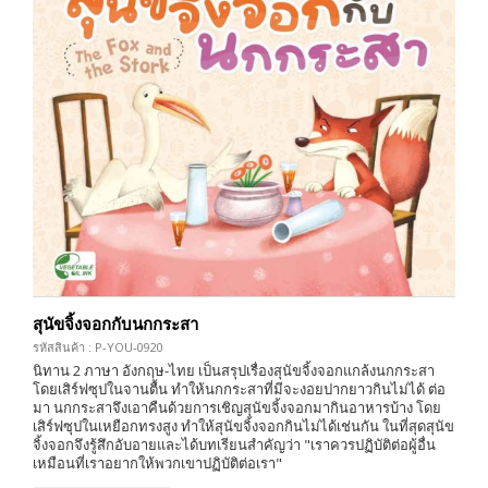
สุนัขจิ้งจอกกับนกกระสา
รหัสสินค้า : P-YOU-0920
นิทาน 2 ภาษา อังกฤษ-ไทย เป็นสรุปเรื่องสุนัขจิ้งจอกแกล้งนกกระสา
โดยเสิร์ฟซุปในจานตื้น ทำให้นกกระสาที่มีจะงอยปากยาวกินไม่ได้ ต่อ
มา นกกระสาจึงเอาคืนด้วยการเชิญสุนัขจิ้งจอกมากินอาหารบ้าง โดย
เสิร์ฟซุปในเหยือกทรงสูง ทำให้สุนัขจิ้งจอกกินไม่ได้เช่นกัน ในที่สุดสุนัข
จิ้งจอกจึงรู้สึกอับอายและได้บทเรียนสำคัญว่า "เราควรปฏิบัติต่อผู้อื่น
เหมือนที่เราอยากให้พวกเขาปฏิบัติต่อเรา"