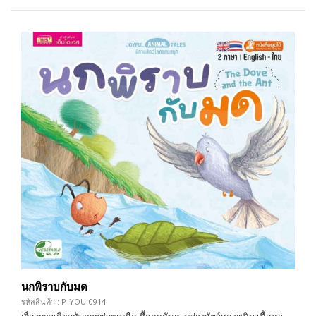
นกพิราบกับมด
รหัสสินค้า : P-YOU-0914