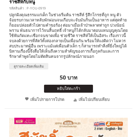
ราชสีห์กับหนู
รหัสสินค้า : P-YOU-0919
ปลูกฝังคุณธรรมแก่เด็ก ในช่วงเริ่มต้น ราชสีห์ รู้สึกโกรธที่ถูก หนู ตัว
จ้อยรบกวนเวลาหลับพักผ่อนจนเกือบจะจับมันกินเป็นอาหาร แต่สุดท้าย
ก็ยอมปล่อยตัวไปตามคำขอร้อง ต่อมาเมื่อเจ้าป่าพลาดท่าถูก บ่วงนัยน์
พราน พันธนาการไว้จนสิ้นฤทธิ์ เจ้าหนูก็ได้กลับมาตอบแทนบุญคุณโดย
ใช้ฟันกัดแทะเชือกจนขาดเพื่อ ช่วยชีวิต ราชสีห์ให้เป็นอิสระ เรื่องราวนี้
จบลงด้วยการที่สัตว์ทั้งสองกลายเป็นเพื่อนกัน พร้อมให้แง่คิดว่า ไม่ควร
สบประมาทผู้อื่น เพราะแม้แต่เพื่อนตัวเล็ก ๆ ก็สามารถทำสิ่งที่ยิ่งใหญ่ได้
นิทานเรื่องนี้จึงสื่อให้เห็นถึงความสำคัญของการเกื้อกูลกันและการ
รักษาคำพูดโดยไม่ตัดสินคนจากรูปลักษณ์ภายนอก
ดูรายละเอียดเพิ่มเติม
50 บาท
หยิบใส่ตะกร้า
เพิ่มไปรายการโปรด
เพิ่มไปเปรียบเทียบ