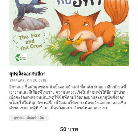
สุนัขจิ้งจอกกับอีกา
รหัสสินค้า : P-YOU-0918
อีกาหลงเชื่อคำพูดของสุนัขจิ้งจอกเจ้าเล่ห์ ที่แกล้งเยินยอว่าอีกามีขนที่
เงางามและมีเสียงที่ไพเราะ ความหลงระเริงในคำชมทำให้อีกาอ้าปาก
เพื่อจะร้องเพลง จนเป็นเหตุให้ชีสที่คาบไว้ตกลงมาและถูกสุนัขจิ้งจอก
ขโมยไปในที่สุด นิทานเรื่องนี้จึงสอนให้เราระมัดระวังและอย่าหลงเชื่อ
คำชมเชยจากผู้ที่เข้ามาเพื่อหวังผลประโยชน์หลอกลวงเรา
ดูรายละเอียดเพิ่มเติม
50 บาท