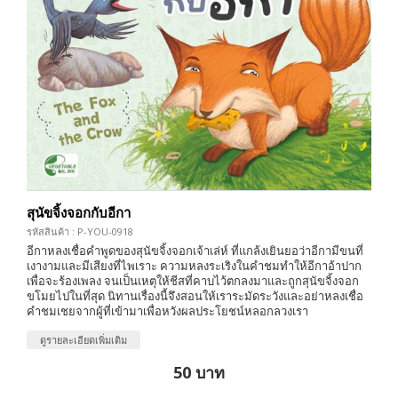
สุนัขจิ้งจอกกับอีกา
รหัสสินค้า : P-YOU-0918
อีกาหลงเชื่อคำพูดของสุนัขจิ้งจอกเจ้าเล่ห์ ที่แกล้งเยินยอว่าอีกามีขนที่
เงางามและมีเสียงที่ไพเราะ ความหลงระเริงในคำชมทำให้อีกาอ้าปาก
เพื่อจะร้องเพลง จนเป็นเหตุให้ชีสที่คาบไว้ตกลงมาและถูกสุนัขจิ้งจอก
ขโมยไปในที่สุด นิทานเรื่องนี้จึงสอนให้เราระมัดระวังและอย่าหลงเชื่อ
คำชมเชยจากผู้ที่เข้ามาเพื่อหวังผลประโยชน์หลอกลวงเรา
ดูรายละเอียดเพิ่มเติม
50 บาท