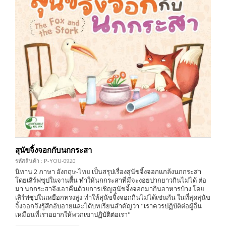
สุนัขจิ้งจอกกับนกกระสา
รหัสสินค้า : P-YOU-0920
นิทาน 2 ภาษา อังกฤษ-ไทย เป็นสรุปเรื่องสุนัขจิ้งจอกแกล้งนกกระสา
โดยเสิร์ฟซุปในจานตื้น ทำให้นกกระสาที่มีจะงอยปากยาวกินไม่ได้ ต่อ
มา นกกระสาจึงเอาคืนด้วยการเชิญสุนัขจิ้งจอกมากินอาหารบ้าง โดย
เสิร์ฟซุปในเหยือกทรงสูง ทำให้สุนัขจิ้งจอกกินไม่ได้เช่นกัน ในที่สุดสุนัข
จิ้งจอกจึงรู้สึกอับอายและได้บทเรียนสำคัญว่า "เราควรปฏิบัติต่อผู้อื่น
เหมือนที่เราอยากให้พวกเขาปฏิบัติต่อเรา"