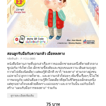
สอนลูกรับมือกับความกลัว เมื่อหลงทาง
รหัสสินค้า : P-YOU-0880
หนังสือนิทานภาพที่บอกเล่าเรื่องราวของเด็กชายคนหนึ่งที่หายตัวกลาง
ซูเปอร์มาร์เก็ต! เจ็ค เด็กชายขี้สงสัยและชอบขนมหวาน เดินตามถุงลูก
กวาดไปเพียงนิดเดียว แต่พอรู้ตัวอีกที เขาก็ “หลงทาง” ท่ามกลางฝูงชน
แม่หายไป ลูกกวาดก็หาย... และความกลัวก็ค่อยๆ เพิ่มขึ้นเรื่อยๆ นี่ไม่ใช่
การผจญภัย แต่มันคือความรู้สึกโดดเดี่ยวที่สุดในชีวิตของเด็กคนหนึ่ง
แต่ทุกอย่างก็จบลงด้วยดีเพราะแม่เจอเขา และจากวันนั้น แม่กับเจ็คก็
สร้าง "แผนรับมือการหลงทาง" ร่วมกัน
ดูรายละเอียดเพิ่มเติม
75 บาท