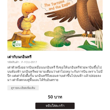
เต่ากับนกอินทรี
รหัสสินค้า : P-YOU-0917
เต่าตัวหนึ่งอยากบินเหมือนนกอินทรี จึงขอให้นกอินทรีช่วยพาบินขึ้นไป
บนท้องฟ้า นกอินทรีพยายามเตือนว่าเต่าไม่เหมาะกับการบิน เพราะไม่มี
ปีก แต่เต่าก็ยังดื้อรั้น นกอินทรีจึงยอมคาบเต่าขึ้นไปบนฟ้า แล้วปล่อยลง
มา เต่าจึงตกลงสู่พื้นและได้รับอันตราย
ดูรายละเอียดเพิ่มเติม
50 บาท
หยิบใส่ตะกร้า