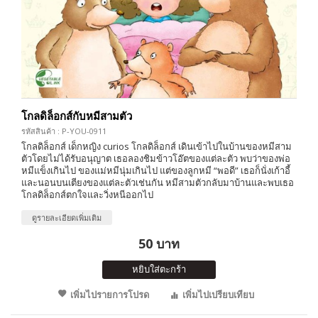
โกลดิล็อกส์กับหมีสามตัว
รหัสสินค้า : P-YOU-0911
โกลดิล็อกส์ เด็กหญิง curios โกลดิล็อกส์ เดินเข้าไปในบ้านของหมีสาม
ตัวโดยไม่ได้รับอนุญาต เธอลองชิมข้าวโอ๊ตของแต่ละตัว พบว่าของพ่อ
หมีแข็งเกินไป ของแม่หมีนุ่มเกินไป แต่ของลูกหมี “พอดี” เธอก็นั่งเก้าอี้
และนอนบนเตียงของแต่ละตัวเช่นกัน หมีสามตัวกลับมาบ้านและพบเธอ
โกลดิล็อกส์ตกใจและวิ่งหนีออกไป
ดูรายละเอียดเพิ่มเติม
50 บาท
หยิบใส่ตะกร้า
เพิ่มไปรายการโปรด
เพิ่มไปเปรียบเทียบ