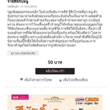
ราชสีห์กับหนู
รหัสสินค้า : P-YOU-0919
ปลูกฝังคุณธรรมแก่เด็ก ในช่วงเริ่มต้น ราชสีห์ รู้สึกโกรธที่ถูก หนู ตัว
จ้อยรบกวนเวลาหลับพักผ่อนจนเกือบจะจับมันกินเป็นอาหาร แต่สุดท้าย
ก็ยอมปล่อยตัวไปตามคำขอร้อง ต่อมาเมื่อเจ้าป่าพลาดท่าถูก บ่วงนัยน์
พราน พันธนาการไว้จนสิ้นฤทธิ์ เจ้าหนูก็ได้กลับมาตอบแทนบุญคุณโดย
ใช้ฟันกัดแทะเชือกจนขาดเพื่อ ช่วยชีวิต ราชสีห์ให้เป็นอิสระ เรื่องราวนี้
จบลงด้วยการที่สัตว์ทั้งสองกลายเป็นเพื่อนกัน พร้อมให้แง่คิดว่า ไม่ควร
สบประมาทผู้อื่น เพราะแม้แต่เพื่อนตัวเล็ก ๆ ก็สามารถทำสิ่งที่ยิ่งใหญ่ได้
นิทานเรื่องนี้จึงสื่อให้เห็นถึงความสำคัญของการเกื้อกูลกันและการ
รักษาคำพูดโดยไม่ตัดสินคนจากรูปลักษณ์ภายนอก
ดูรายละเอียดเพิ่มเติม
50 บาท
หยิบใส่ตะกร้า
เพิ่มไปรายการโปรด
เพิ่มไปเปรียบเทียบ