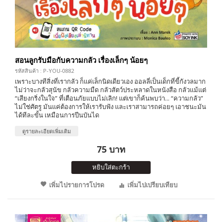
สอนลูกรับมือกับความกลัว เรื่องเล็กๆ น้อยๆ
รหัสสินค้า : P-YOU-0882
เพราะบางทีสิ่งที่เรากลัว ก็แค่เล็กนิดเดียวเอง ออลลี่เป็นเด็กที่ขี้กังวลมาก
ไม่ว่าจะกลัวสุนัข กลัวความมืด กลัวสัตว์ประหลาดในหนังสือ กลัวแม้แต่
“เสียงกริ่งในใจ” ที่เตือนภัยแบบไม่เลิก! แต่เขาก็ค้นพบว่า... “ความกลัว”
ไม่ใช่ศัตรู มันแค่ต้องการให้เรารับฟัง และเราสามารถค่อยๆ เอาชนะมัน
ได้ทีละขั้น เหมือนการปีนบันได
ดูรายละเอียดเพิ่มเติม
75 บาท
หยิบใส่ตะกร้า
เพิ่มไปรายการโปรด
เพิ่มไปเปรียบเทียบ