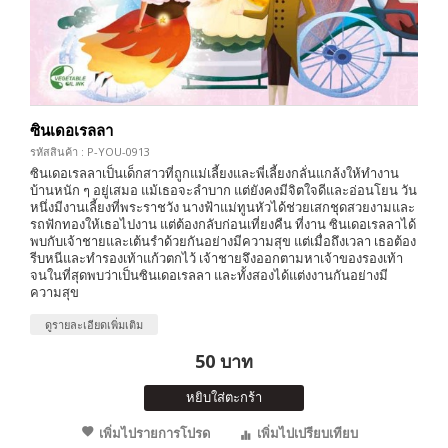
ซินเดอเรลลา
รหัสสินค้า : P-YOU-0913
ซินเดอเรลลาเป็นเด็กสาวที่ถูกแม่เลี้ยงและพี่เลี้ยงกลั่นแกล้งให้ทำงาน
บ้านหนัก ๆ อยู่เสมอ แม้เธอจะลำบาก แต่ยังคงมีจิตใจดีและอ่อนโยน วัน
หนึ่งมีงานเลี้ยงที่พระราชวัง นางฟ้าแม่ทูนหัวได้ช่วยเสกชุดสวยงามและ
รถฟักทองให้เธอไปงาน แต่ต้องกลับก่อนเที่ยงคืน ที่งาน ซินเดอเรลลาได้
พบกับเจ้าชายและเต้นรำด้วยกันอย่างมีความสุข แต่เมื่อถึงเวลา เธอต้อง
รีบหนีและทำรองเท้าแก้วตกไว้ เจ้าชายจึงออกตามหาเจ้าของรองเท้า
จนในที่สุดพบว่าเป็นซินเดอเรลลา และทั้งสองได้แต่งงานกันอย่างมี
ความสุข
ดูรายละเอียดเพิ่มเติม
50 บาท
หยิบใส่ตะกร้า
เพิ่มไปรายการโปรด
เพิ่มไปเปรียบเทียบ