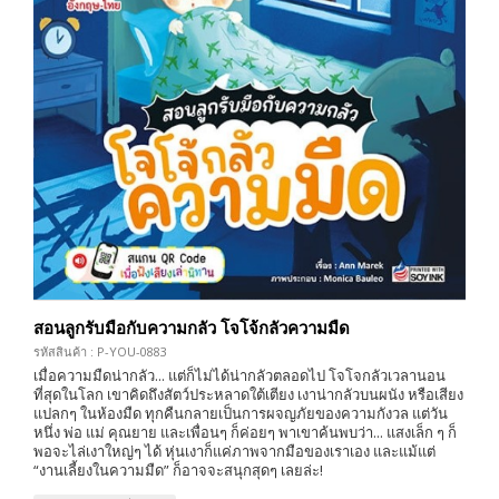
สอนลูกรับมือกับความกลัว โจโจ้กลัวความมืด
รหัสสินค้า : P-YOU-0883
เมื่อความมืดน่ากลัว... แต่ก็ไม่ได้น่ากลัวตลอดไป โจโจกลัวเวลานอน
ที่สุดในโลก เขาคิดถึงสัตว์ประหลาดใต้เตียง เงาน่ากลัวบนผนัง หรือเสียง
แปลกๆ ในห้องมืด ทุกคืนกลายเป็นการผจญภัยของความกังวล แต่วัน
หนึ่ง พ่อ แม่ คุณยาย และเพื่อนๆ ก็ค่อยๆ พาเขาค้นพบว่า... แสงเล็ก ๆ ก็
พอจะไล่เงาใหญ่ๆ ได้ หุ่นเงาก็แค่ภาพจากมือของเราเอง และแม้แต่
“งานเลี้ยงในความมืด” ก็อาจจะสนุกสุดๆ เลยล่ะ!