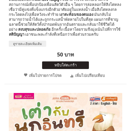
สถานการณ์เพื่อปกป้องเพื่อนสัตว์ตัวอื่น ๆ โดยการล่อหลอกให้สิงโตหลง
เชื่อว่ามีคู่แข่งที่แข็งแกร่งอีกตัวอาศัยอยู่ในแหล่งน้ำ เมื่อสิงโตหลงกล
กระโดดลงไปเพื่อหวังจะทำร้าย
เงาสะท้อนของตนเอง
มันกลับไม่
สามารถว่ายน้ำได้และถูกกระแสน้ำพัดหายไปในที่สุด แผนการที่ชาญ
ฉลาดนี้ช่วยให้สัตว์ทั้งป่ารอดพ้นจากอันตรายและกลับมาใช้ชีวิตได้
อย่าง
สงบสุขและปลอดภัย
อีกครั้ง เนื้อหาโดยรวมจึงมุ่งเน้นไปที่การใช้
สติปัญญา
เอาชนะพละกำลังที่เหนือกว่าเพื่อส่วนรวมครับ
ดูรายละเอียดเพิ่มเติม
50 บาท
หยิบใส่ตะกร้า
เพิ่มไปรายการโปรด
เพิ่มไปเปรียบเทียบ