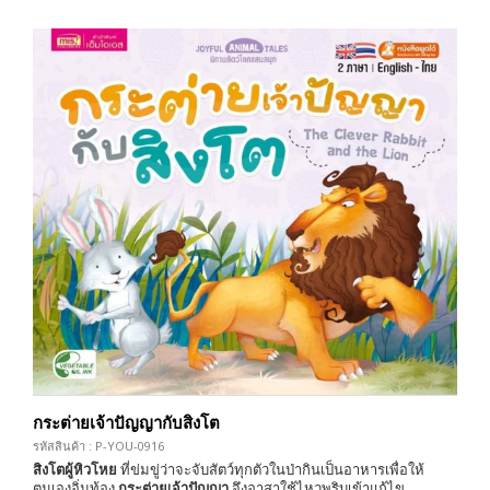
กระต่ายเจ้าปัญญากับสิงโต
รหัสสินค้า : P-YOU-0916
สิงโตผู้หิวโหย
ที่ข่มขู่ว่าจะจับสัตว์ทุกตัวในป่ากินเป็นอาหารเพื่อให้
ตนเองอิ่มท้อง
กระต่ายเจ้าปัญญา
จึงอาสาใช้ไหวพริบเข้าแก้ไข