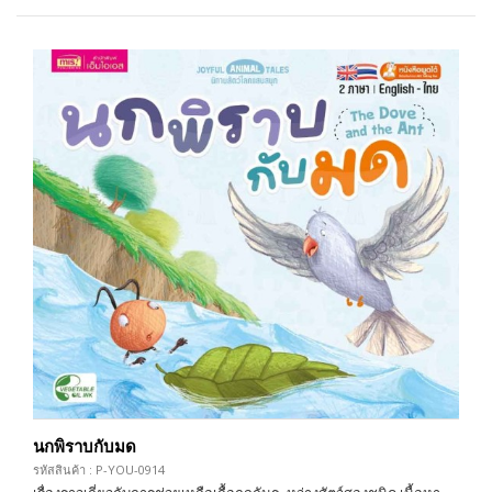
นกพิราบกับมด
รหัสสินค้า : P-YOU-0914