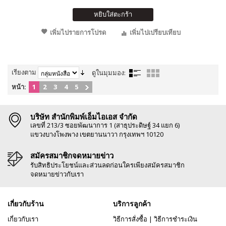
หยิบใส่ตะกร้า
เพิ่มไปรายการโปรด
เพิ่มไปเปรียบเทียบ
เรียงตาม
ดูในมุมมอง:
หน้า:
1
2
3
4
5
บริษัท สำนักพิมพ์เอ็มไอเอส จำกัด
เลขที่ 213/3 ซอยพัฒนาการ 1 (สาธุประดิษฐ์ 34 แยก 6)
แขวงบางโพงพาง เขตยานนาวา กรุงเทพฯ 10120
สมัครสมาชิกจดหมายข่าว
รับสิทธิประโยชน์และส่วนลดก่อนใครเพียงสมัครสมาชิก
จดหมายข่าวกับเรา
เกี่ยวกับร้าน
บริการลูกค้า
เกี่ยวกับเรา
วิธีการสั่งซื้อ
|
วิธีการชำระเงิน