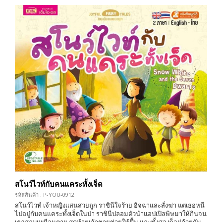
สโนว์ไวท์กับคนแคระทั้งเจ็ด
รหัสสินค้า : P-YOU-0912
สโนว์ไวท์ เจ้าหญิงแสนสวยถูก ราชินีใจร้าย อิจฉาและสั่งฆ่า แต่เธอหนี
ไปอยู่กับคนแคระทั้งเจ็ดในป่า ราชินีปลอมตัวนำแอปเปิลพิษมาให้กินจน
เธอสลบเหมือนตาย สุดท้ายเจ้าชายช่วยให้ฟื้น และทั้งสองก็อยู่ด้วยกัน