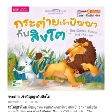
กระต่ายเจ้าปัญญากับสิงโต
รหัสสินค้า : P-YOU-0916
สิงโตผู้หิวโหย
ที่ข่มขู่ว่าจะจับสัตว์ทุกตัวในป่ากินเป็นอาหารเพื่อให้
ตนเองอิ่มท้อง
กระต่ายเจ้าปัญญา
จึงอาสาใช้ไหวพริบเข้าแก้ไข