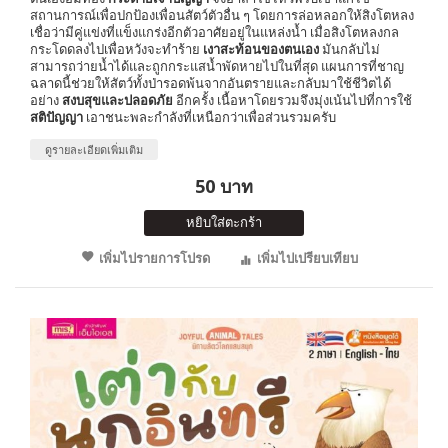
สถานการณ์เพื่อปกป้องเพื่อนสัตว์ตัวอื่น ๆ โดยการล่อหลอกให้สิงโตหลง
เชื่อว่ามีคู่แข่งที่แข็งแกร่งอีกตัวอาศัยอยู่ในแหล่งน้ำ เมื่อสิงโตหลงกล
กระโดดลงไปเพื่อหวังจะทำร้าย
เงาสะท้อนของตนเอง
มันกลับไม่
สามารถว่ายน้ำได้และถูกกระแสน้ำพัดหายไปในที่สุด แผนการที่ชาญ
ฉลาดนี้ช่วยให้สัตว์ทั้งป่ารอดพ้นจากอันตรายและกลับมาใช้ชีวิตได้
อย่าง
สงบสุขและปลอดภัย
อีกครั้ง เนื้อหาโดยรวมจึงมุ่งเน้นไปที่การใช้
สติปัญญา
เอาชนะพละกำลังที่เหนือกว่าเพื่อส่วนรวมครับ
ดูรายละเอียดเพิ่มเติม
50 บาท
หยิบใส่ตะกร้า
เพิ่มไปรายการโปรด
เพิ่มไปเปรียบเทียบ