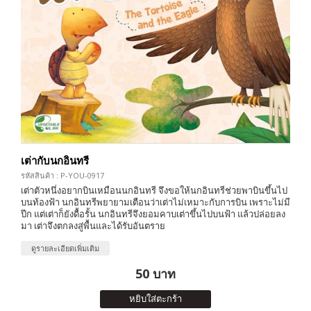
เต่ากับนกอินทรี
รหัสสินค้า : P-YOU-0917
เต่าตัวหนึ่งอยากบินเหมือนนกอินทรี จึงขอให้นกอินทรีช่วยพาบินขึ้นไป
บนท้องฟ้า นกอินทรีพยายามเตือนว่าเต่าไม่เหมาะกับการบิน เพราะไม่มี
ปีก แต่เต่าก็ยังดื้อรั้น นกอินทรีจึงยอมคาบเต่าขึ้นไปบนฟ้า แล้วปล่อยลง
มา เต่าจึงตกลงสู่พื้นและได้รับอันตราย
ดูรายละเอียดเพิ่มเติม
50 บาท
หยิบใส่ตะกร้า