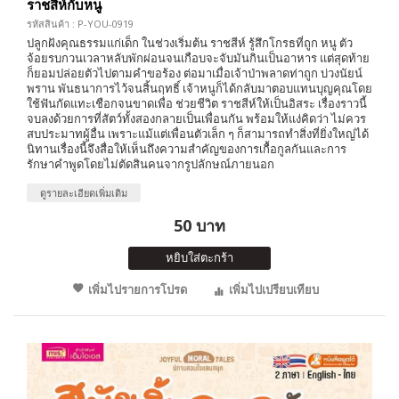
ราชสีห์กับหนู
รหัสสินค้า : P-YOU-0919
ปลูกฝังคุณธรรมแก่เด็ก ในช่วงเริ่มต้น ราชสีห์ รู้สึกโกรธที่ถูก หนู ตัว
จ้อยรบกวนเวลาหลับพักผ่อนจนเกือบจะจับมันกินเป็นอาหาร แต่สุดท้าย
ก็ยอมปล่อยตัวไปตามคำขอร้อง ต่อมาเมื่อเจ้าป่าพลาดท่าถูก บ่วงนัยน์
พราน พันธนาการไว้จนสิ้นฤทธิ์ เจ้าหนูก็ได้กลับมาตอบแทนบุญคุณโดย
ใช้ฟันกัดแทะเชือกจนขาดเพื่อ ช่วยชีวิต ราชสีห์ให้เป็นอิสระ เรื่องราวนี้
จบลงด้วยการที่สัตว์ทั้งสองกลายเป็นเพื่อนกัน พร้อมให้แง่คิดว่า ไม่ควร
สบประมาทผู้อื่น เพราะแม้แต่เพื่อนตัวเล็ก ๆ ก็สามารถทำสิ่งที่ยิ่งใหญ่ได้
นิทานเรื่องนี้จึงสื่อให้เห็นถึงความสำคัญของการเกื้อกูลกันและการ
รักษาคำพูดโดยไม่ตัดสินคนจากรูปลักษณ์ภายนอก
ดูรายละเอียดเพิ่มเติม
50 บาท
หยิบใส่ตะกร้า
เพิ่มไปรายการโปรด
เพิ่มไปเปรียบเทียบ