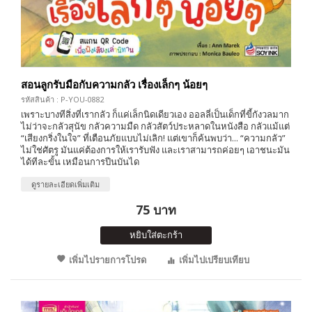
สอนลูกรับมือกับความกลัว เรื่องเล็กๆ น้อยๆ
รหัสสินค้า : P-YOU-0882
เพราะบางทีสิ่งที่เรากลัว ก็แค่เล็กนิดเดียวเอง ออลลี่เป็นเด็กที่ขี้กังวลมาก
ไม่ว่าจะกลัวสุนัข กลัวความมืด กลัวสัตว์ประหลาดในหนังสือ กลัวแม้แต่
“เสียงกริ่งในใจ” ที่เตือนภัยแบบไม่เลิก! แต่เขาก็ค้นพบว่า... “ความกลัว”
ไม่ใช่ศัตรู มันแค่ต้องการให้เรารับฟัง และเราสามารถค่อยๆ เอาชนะมัน
ได้ทีละขั้น เหมือนการปีนบันได
ดูรายละเอียดเพิ่มเติม
75 บาท
หยิบใส่ตะกร้า
เพิ่มไปรายการโปรด
เพิ่มไปเปรียบเทียบ