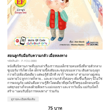
สอนลูกรับมือกับความกลัว เมื่อหลงทาง
รหัสสินค้า : P-YOU-0880
หนังสือนิทานภาพที่บอกเล่าเรื่องราวของเด็กชายคนหนึ่งที่หายตัวกลาง
ซูเปอร์มาร์เก็ต! เจ็ค เด็กชายขี้สงสัยและชอบขนมหวาน เดินตามถุงลูก
กวาดไปเพียงนิดเดียว แต่พอรู้ตัวอีกที เขาก็ “หลงทาง” ท่ามกลางฝูงชน
แม่หายไป ลูกกวาดก็หาย... และความกลัวก็ค่อยๆ เพิ่มขึ้นเรื่อยๆ นี่ไม่ใช่
การผจญภัย แต่มันคือความรู้สึกโดดเดี่ยวที่สุดในชีวิตของเด็กคนหนึ่ง
แต่ทุกอย่างก็จบลงด้วยดีเพราะแม่เจอเขา และจากวันนั้น แม่กับเจ็คก็
สร้าง "แผนรับมือการหลงทาง" ร่วมกัน
ดูรายละเอียดเพิ่มเติม
75 บาท