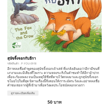
สุนัขจิ้งจอกกับอีกา
รหัสสินค้า : P-YOU-0918
อีกาหลงเชื่อคำพูดของสุนัขจิ้งจอกเจ้าเล่ห์ ที่แกล้งเยินยอว่าอีกามีขนที่
เงางามและมีเสียงที่ไพเราะ ความหลงระเริงในคำชมทำให้อีกาอ้าปาก
เพื่อจะร้องเพลง จนเป็นเหตุให้ชีสที่คาบไว้ตกลงมาและถูกสุนัขจิ้งจอก
ขโมยไปในที่สุด นิทานเรื่องนี้จึงสอนให้เราระมัดระวังและอย่าหลงเชื่อ
คำชมเชยจากผู้ที่เข้ามาเพื่อหวังผลประโยชน์หลอกลวงเรา
ดูรายละเอียดเพิ่มเติม
50 บาท