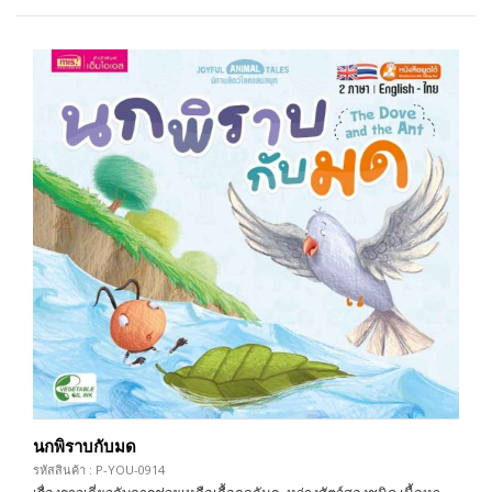
นกพิราบกับมด
รหัสสินค้า : P-YOU-0914