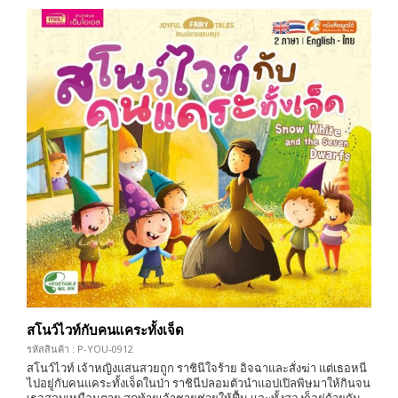
สโนว์ไวท์กับคนแคระทั้งเจ็ด
รหัสสินค้า : P-YOU-0912
สโนว์ไวท์ เจ้าหญิงแสนสวยถูก ราชินีใจร้าย อิจฉาและสั่งฆ่า แต่เธอหนี
ไปอยู่กับคนแคระทั้งเจ็ดในป่า ราชินีปลอมตัวนำแอปเปิลพิษมาให้กินจน
เธอสลบเหมือนตาย สุดท้ายเจ้าชายช่วยให้ฟื้น และทั้งสองก็อยู่ด้วยกัน