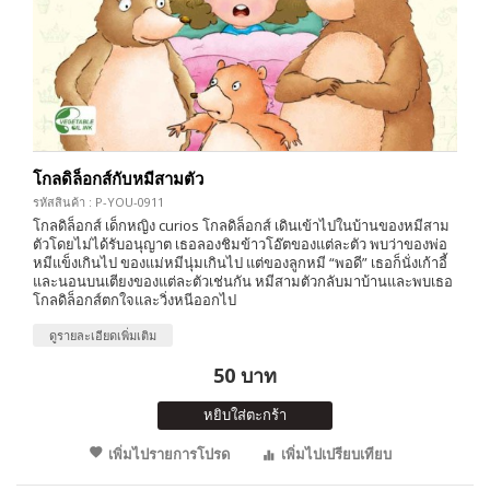
โกลดิล็อกส์กับหมีสามตัว
รหัสสินค้า : P-YOU-0911
โกลดิล็อกส์ เด็กหญิง curios โกลดิล็อกส์ เดินเข้าไปในบ้านของหมีสาม
ตัวโดยไม่ได้รับอนุญาต เธอลองชิมข้าวโอ๊ตของแต่ละตัว พบว่าของพ่อ
หมีแข็งเกินไป ของแม่หมีนุ่มเกินไป แต่ของลูกหมี “พอดี” เธอก็นั่งเก้าอี้
และนอนบนเตียงของแต่ละตัวเช่นกัน หมีสามตัวกลับมาบ้านและพบเธอ
โกลดิล็อกส์ตกใจและวิ่งหนีออกไป
ดูรายละเอียดเพิ่มเติม
50 บาท
หยิบใส่ตะกร้า
เพิ่มไปรายการโปรด
เพิ่มไปเปรียบเทียบ