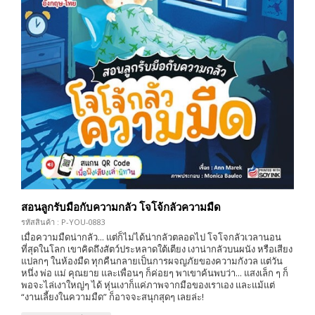
สอนลูกรับมือกับความกลัว โจโจ้กลัวความมืด
รหัสสินค้า : P-YOU-0883
เมื่อความมืดน่ากลัว... แต่ก็ไม่ได้น่ากลัวตลอดไป โจโจกลัวเวลานอน
ที่สุดในโลก เขาคิดถึงสัตว์ประหลาดใต้เตียง เงาน่ากลัวบนผนัง หรือเสียง
แปลกๆ ในห้องมืด ทุกคืนกลายเป็นการผจญภัยของความกังวล แต่วัน
หนึ่ง พ่อ แม่ คุณยาย และเพื่อนๆ ก็ค่อยๆ พาเขาค้นพบว่า... แสงเล็ก ๆ ก็
พอจะไล่เงาใหญ่ๆ ได้ หุ่นเงาก็แค่ภาพจากมือของเราเอง และแม้แต่
“งานเลี้ยงในความมืด” ก็อาจจะสนุกสุดๆ เลยล่ะ!