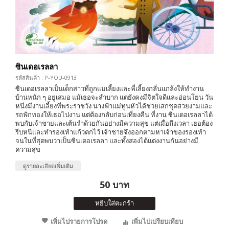
ซินเดอเรลลา
รหัสสินค้า : P-YOU-0913
ซินเดอเรลลาเป็นเด็กสาวที่ถูกแม่เลี้ยงและพี่เลี้ยงกลั่นแกล้งให้ทำงาน
บ้านหนัก ๆ อยู่เสมอ แม้เธอจะลำบาก แต่ยังคงมีจิตใจดีและอ่อนโยน วัน
หนึ่งมีงานเลี้ยงที่พระราชวัง นางฟ้าแม่ทูนหัวได้ช่วยเสกชุดสวยงามและ
รถฟักทองให้เธอไปงาน แต่ต้องกลับก่อนเที่ยงคืน ที่งาน ซินเดอเรลลาได้
พบกับเจ้าชายและเต้นรำด้วยกันอย่างมีความสุข แต่เมื่อถึงเวลา เธอต้อง
รีบหนีและทำรองเท้าแก้วตกไว้ เจ้าชายจึงออกตามหาเจ้าของรองเท้า
จนในที่สุดพบว่าเป็นซินเดอเรลลา และทั้งสองได้แต่งงานกันอย่างมี
ความสุข
ดูรายละเอียดเพิ่มเติม
50 บาท
หยิบใส่ตะกร้า
เพิ่มไปรายการโปรด
เพิ่มไปเปรียบเทียบ