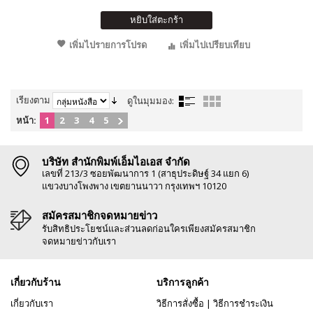
หยิบใส่ตะกร้า
เพิ่มไปรายการโปรด
เพิ่มไปเปรียบเทียบ
เรียงตาม
ดูในมุมมอง:
หน้า:
1
2
3
4
5
บริษัท สำนักพิมพ์เอ็มไอเอส จำกัด
เลขที่ 213/3 ซอยพัฒนาการ 1 (สาธุประดิษฐ์ 34 แยก 6)
แขวงบางโพงพาง เขตยานนาวา กรุงเทพฯ 10120
สมัครสมาชิกจดหมายข่าว
รับสิทธิประโยชน์และส่วนลดก่อนใครเพียงสมัครสมาชิก
จดหมายข่าวกับเรา
เกี่ยวกับร้าน
บริการลูกค้า
เกี่ยวกับเรา
วิธีการสั่งซื้อ
|
วิธีการชำระเงิน