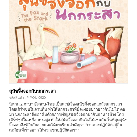
สุนัขจิ้งจอกกับนกกระสา
รหัสสินค้า : P-YOU-0920
นิทาน 2 ภาษา อังกฤษ-ไทย เป็นสรุปเรื่องสุนัขจิ้งจอกแกล้งนกกระสา
โดยเสิร์ฟซุปในจานตื้น ทำให้นกกระสาที่มีจะงอยปากยาวกินไม่ได้ ต่อ
มา นกกระสาจึงเอาคืนด้วยการเชิญสุนัขจิ้งจอกมากินอาหารบ้าง โดย
เสิร์ฟซุปในเหยือกทรงสูง ทำให้สุนัขจิ้งจอกกินไม่ได้เช่นกัน ในที่สุดสุนัข
จิ้งจอกจึงรู้สึกอับอายและได้บทเรียนสำคัญว่า "เราควรปฏิบัติต่อผู้อื่น
เหมือนที่เราอยากให้พวกเขาปฏิบัติต่อเรา"