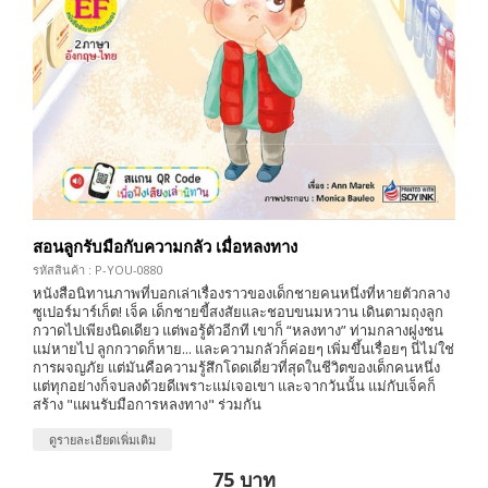
สอนลูกรับมือกับความกลัว เมื่อหลงทาง
รหัสสินค้า : P-YOU-0880
หนังสือนิทานภาพที่บอกเล่าเรื่องราวของเด็กชายคนหนึ่งที่หายตัวกลาง
ซูเปอร์มาร์เก็ต! เจ็ค เด็กชายขี้สงสัยและชอบขนมหวาน เดินตามถุงลูก
กวาดไปเพียงนิดเดียว แต่พอรู้ตัวอีกที เขาก็ “หลงทาง” ท่ามกลางฝูงชน
แม่หายไป ลูกกวาดก็หาย... และความกลัวก็ค่อยๆ เพิ่มขึ้นเรื่อยๆ นี่ไม่ใช่
การผจญภัย แต่มันคือความรู้สึกโดดเดี่ยวที่สุดในชีวิตของเด็กคนหนึ่ง
แต่ทุกอย่างก็จบลงด้วยดีเพราะแม่เจอเขา และจากวันนั้น แม่กับเจ็คก็
สร้าง "แผนรับมือการหลงทาง" ร่วมกัน
ดูรายละเอียดเพิ่มเติม
75 บาท