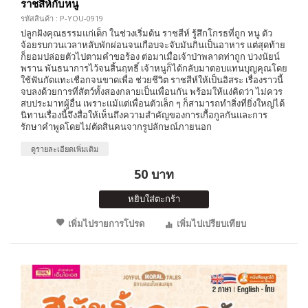
ราชสีห์กับหนู
รหัสสินค้า : P-YOU-0919
ปลูกฝังคุณธรรมแก่เด็ก ในช่วงเริ่มต้น ราชสีห์ รู้สึกโกรธที่ถูก หนู ตัว
จ้อยรบกวนเวลาหลับพักผ่อนจนเกือบจะจับมันกินเป็นอาหาร แต่สุดท้าย
ก็ยอมปล่อยตัวไปตามคำขอร้อง ต่อมาเมื่อเจ้าป่าพลาดท่าถูก บ่วงนัยน์
พราน พันธนาการไว้จนสิ้นฤทธิ์ เจ้าหนูก็ได้กลับมาตอบแทนบุญคุณโดย
ใช้ฟันกัดแทะเชือกจนขาดเพื่อ ช่วยชีวิต ราชสีห์ให้เป็นอิสระ เรื่องราวนี้
จบลงด้วยการที่สัตว์ทั้งสองกลายเป็นเพื่อนกัน พร้อมให้แง่คิดว่า ไม่ควร
สบประมาทผู้อื่น เพราะแม้แต่เพื่อนตัวเล็ก ๆ ก็สามารถทำสิ่งที่ยิ่งใหญ่ได้
นิทานเรื่องนี้จึงสื่อให้เห็นถึงความสำคัญของการเกื้อกูลกันและการ
รักษาคำพูดโดยไม่ตัดสินคนจากรูปลักษณ์ภายนอก
ดูรายละเอียดเพิ่มเติม
50 บาท
หยิบใส่ตะกร้า
เพิ่มไปรายการโปรด
เพิ่มไปเปรียบเทียบ