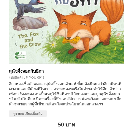
สุนัขจิ้งจอกกับอีกา
รหัสสินค้า : P-YOU-0918
อีกาหลงเชื่อคำพูดของสุนัขจิ้งจอกเจ้าเล่ห์ ที่แกล้งเยินยอว่าอีกามีขนที่
เงางามและมีเสียงที่ไพเราะ ความหลงระเริงในคำชมทำให้อีกาอ้าปาก
เพื่อจะร้องเพลง จนเป็นเหตุให้ชีสที่คาบไว้ตกลงมาและถูกสุนัขจิ้งจอก
ขโมยไปในที่สุด นิทานเรื่องนี้จึงสอนให้เราระมัดระวังและอย่าหลงเชื่อ
คำชมเชยจากผู้ที่เข้ามาเพื่อหวังผลประโยชน์หลอกลวงเรา
ดูรายละเอียดเพิ่มเติม
50 บาท