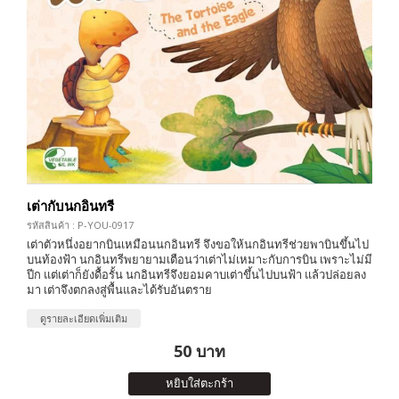
เต่ากับนกอินทรี
รหัสสินค้า : P-YOU-0917
เต่าตัวหนึ่งอยากบินเหมือนนกอินทรี จึงขอให้นกอินทรีช่วยพาบินขึ้นไป
บนท้องฟ้า นกอินทรีพยายามเตือนว่าเต่าไม่เหมาะกับการบิน เพราะไม่มี
ปีก แต่เต่าก็ยังดื้อรั้น นกอินทรีจึงยอมคาบเต่าขึ้นไปบนฟ้า แล้วปล่อยลง
มา เต่าจึงตกลงสู่พื้นและได้รับอันตราย
ดูรายละเอียดเพิ่มเติม
50 บาท
หยิบใส่ตะกร้า