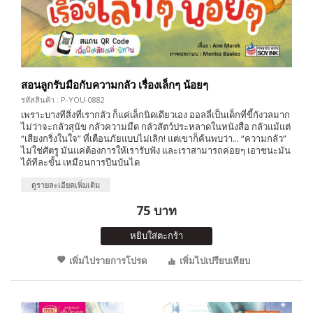
สอนลูกรับมือกับความกลัว เรื่องเล็กๆ น้อยๆ
รหัสสินค้า : P-YOU-0882
เพราะบางทีสิ่งที่เรากลัว ก็แค่เล็กนิดเดียวเอง ออลลี่เป็นเด็กที่ขี้กังวลมาก
ไม่ว่าจะกลัวสุนัข กลัวความมืด กลัวสัตว์ประหลาดในหนังสือ กลัวแม้แต่
“เสียงกริ่งในใจ” ที่เตือนภัยแบบไม่เลิก! แต่เขาก็ค้นพบว่า... “ความกลัว”
ไม่ใช่ศัตรู มันแค่ต้องการให้เรารับฟัง และเราสามารถค่อยๆ เอาชนะมัน
ได้ทีละขั้น เหมือนการปีนบันได
ดูรายละเอียดเพิ่มเติม
75 บาท
หยิบใส่ตะกร้า
เพิ่มไปรายการโปรด
เพิ่มไปเปรียบเทียบ