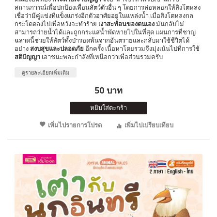
สถานการณ์เพื่อปกป้องเพื่อนสัตว์ตัวอื่น ๆ โดยการล่อหลอกให้สิงโตหลง
เชื่อว่ามีคู่แข่งที่แข็งแกร่งอีกตัวอาศัยอยู่ในแหล่งน้ำ เมื่อสิงโตหลงกล
กระโดดลงไปเพื่อหวังจะทำร้าย
เงาสะท้อนของตนเอง
มันกลับไม่
สามารถว่ายน้ำได้และถูกกระแสน้ำพัดหายไปในที่สุด แผนการที่ชาญ
ฉลาดนี้ช่วยให้สัตว์ทั้งป่ารอดพ้นจากอันตรายและกลับมาใช้ชีวิตได้
อย่าง
สงบสุขและปลอดภัย
อีกครั้ง เนื้อหาโดยรวมจึงมุ่งเน้นไปที่การใช้
สติปัญญา
เอาชนะพละกำลังที่เหนือกว่าเพื่อส่วนรวมครับ
ดูรายละเอียดเพิ่มเติม
50 บาท
หยิบใส่ตะกร้า
เพิ่มไปรายการโปรด
เพิ่มไปเปรียบเทียบ