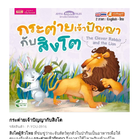
กระต่ายเจ้าปัญญากับสิงโต
รหัสสินค้า : P-YOU-0916
สิงโตผู้หิวโหย
ที่ข่มขู่ว่าจะจับสัตว์ทุกตัวในป่ากินเป็นอาหารเพื่อให้
ตนเองอิ่มท้อง
กระต่ายเจ้าปัญญา
จึงอาสาใช้ไหวพริบเข้าแก้ไข