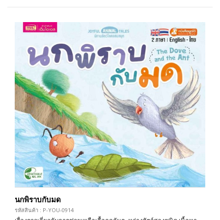
นกพิราบกับมด
รหัสสินค้า : P-YOU-0914