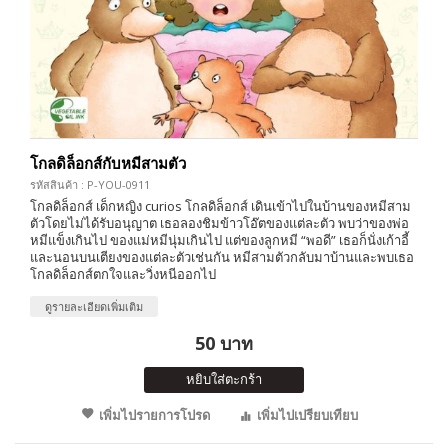
โกลดิล็อกส์กับหมีสามตัว
รหัสสินค้า : P-YOU-0911
โกลดิล็อกส์ เด็กหญิง curios โกลดิล็อกส์ เดินเข้าไปในบ้านของหมีสาม
ตัวโดยไม่ได้รับอนุญาต เธอลองชิมข้าวโอ๊ตของแต่ละตัว พบว่าของพ่อ
หมีแข็งเกินไป ของแม่หมีนุ่มเกินไป แต่ของลูกหมี “พอดี” เธอก็นั่งเก้าอี้
และนอนบนเตียงของแต่ละตัวเช่นกัน หมีสามตัวกลับมาบ้านและพบเธอ
โกลดิล็อกส์ตกใจและวิ่งหนีออกไป
ดูรายละเอียดเพิ่มเติม
50 บาท
หยิบใส่ตะกร้า
เพิ่มไปรายการโปรด
เพิ่มไปเปรียบเทียบ