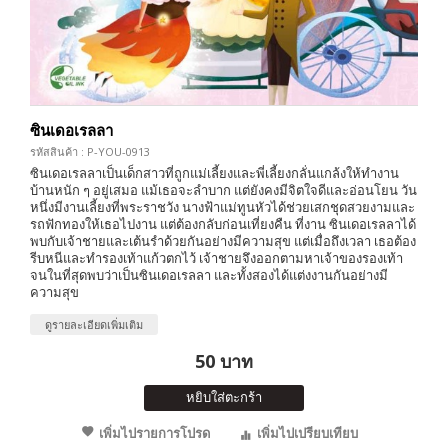
ซินเดอเรลลา
รหัสสินค้า : P-YOU-0913
ซินเดอเรลลาเป็นเด็กสาวที่ถูกแม่เลี้ยงและพี่เลี้ยงกลั่นแกล้งให้ทำงาน
บ้านหนัก ๆ อยู่เสมอ แม้เธอจะลำบาก แต่ยังคงมีจิตใจดีและอ่อนโยน วัน
หนึ่งมีงานเลี้ยงที่พระราชวัง นางฟ้าแม่ทูนหัวได้ช่วยเสกชุดสวยงามและ
รถฟักทองให้เธอไปงาน แต่ต้องกลับก่อนเที่ยงคืน ที่งาน ซินเดอเรลลาได้
พบกับเจ้าชายและเต้นรำด้วยกันอย่างมีความสุข แต่เมื่อถึงเวลา เธอต้อง
รีบหนีและทำรองเท้าแก้วตกไว้ เจ้าชายจึงออกตามหาเจ้าของรองเท้า
จนในที่สุดพบว่าเป็นซินเดอเรลลา และทั้งสองได้แต่งงานกันอย่างมี
ความสุข
ดูรายละเอียดเพิ่มเติม
50 บาท
หยิบใส่ตะกร้า
เพิ่มไปรายการโปรด
เพิ่มไปเปรียบเทียบ