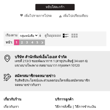
หยิบใส่ตะกร้า
เพิ่มไปรายการโปรด
เพิ่มไปเปรียบเทียบ
เรียงตาม
ดูในมุมมอง:
หน้า:
1
2
3
4
5
บริษัท สำนักพิมพ์เอ็มไอเอส จำกัด
เลขที่ 213/3 ซอยพัฒนาการ 1 (สาธุประดิษฐ์ 34 แยก 6)
แขวงบางโพงพาง เขตยานนาวา กรุงเทพฯ 10120
สมัครสมาชิกจดหมายข่าว
รับสิทธิประโยชน์และส่วนลดก่อนใครเพียงสมัครสมาชิก
จดหมายข่าวกับเรา
เกี่ยวกับร้าน
บริการลูกค้า
เกี่ยวกับเรา
วิธีการสั่งซื้อ
|
วิธีการชำระเงิน