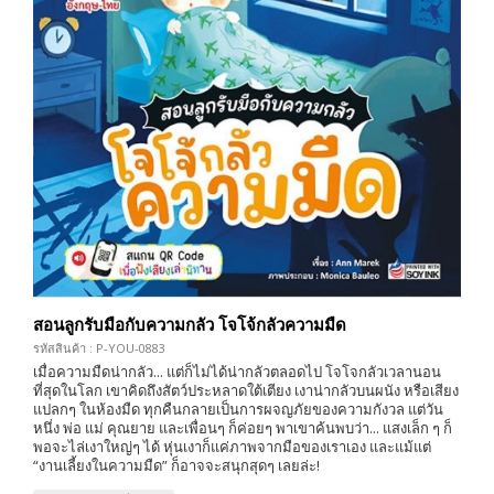
สอนลูกรับมือกับความกลัว โจโจ้กลัวความมืด
รหัสสินค้า : P-YOU-0883
เมื่อความมืดน่ากลัว... แต่ก็ไม่ได้น่ากลัวตลอดไป โจโจกลัวเวลานอน
ที่สุดในโลก เขาคิดถึงสัตว์ประหลาดใต้เตียง เงาน่ากลัวบนผนัง หรือเสียง
แปลกๆ ในห้องมืด ทุกคืนกลายเป็นการผจญภัยของความกังวล แต่วัน
หนึ่ง พ่อ แม่ คุณยาย และเพื่อนๆ ก็ค่อยๆ พาเขาค้นพบว่า... แสงเล็ก ๆ ก็
พอจะไล่เงาใหญ่ๆ ได้ หุ่นเงาก็แค่ภาพจากมือของเราเอง และแม้แต่
“งานเลี้ยงในความมืด” ก็อาจจะสนุกสุดๆ เลยล่ะ!