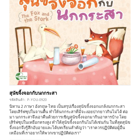
สุนัขจิ้งจอกกับนกกระสา
รหัสสินค้า : P-YOU-0920
นิทาน 2 ภาษา อังกฤษ-ไทย เป็นสรุปเรื่องสุนัขจิ้งจอกแกล้งนกกระสา
โดยเสิร์ฟซุปในจานตื้น ทำให้นกกระสาที่มีจะงอยปากยาวกินไม่ได้ ต่อ
มา นกกระสาจึงเอาคืนด้วยการเชิญสุนัขจิ้งจอกมากินอาหารบ้าง โดย
เสิร์ฟซุปในเหยือกทรงสูง ทำให้สุนัขจิ้งจอกกินไม่ได้เช่นกัน ในที่สุดสุนัข
จิ้งจอกจึงรู้สึกอับอายและได้บทเรียนสำคัญว่า "เราควรปฏิบัติต่อผู้อื่น
เหมือนที่เราอยากให้พวกเขาปฏิบัติต่อเรา"