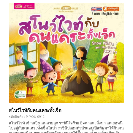
สโนว์ไวท์กับคนแคระทั้งเจ็ด
รหัสสินค้า : P-YOU-0912
สโนว์ไวท์ เจ้าหญิงแสนสวยถูก ราชินีใจร้าย อิจฉาและสั่งฆ่า แต่เธอหนี
ไปอยู่กับคนแคระทั้งเจ็ดในป่า ราชินีปลอมตัวนำแอปเปิลพิษมาให้กินจน
เธอสลบเหมือนตาย สุดท้ายเจ้าชายช่วยให้ฟื้น และทั้งสองก็อยู่ด้วยกัน