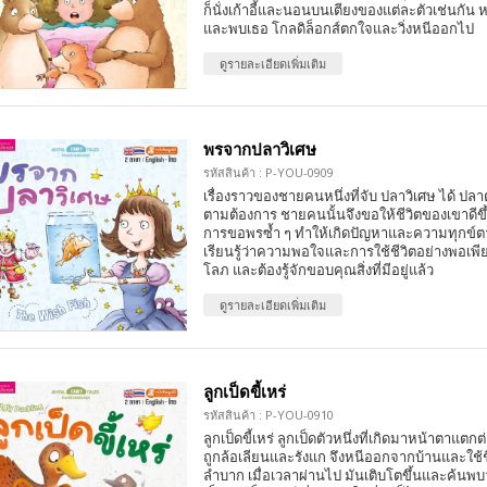
ก็นั่งเก้าอี้และนอนบนเตียงของแต่ละตัวเช่นกัน
และพบเธอ โกลดิล็อกส์ตกใจและวิ่งหนีออกไป
ดูรายละเอียดเพิ่มเติม
พรจากปลาวิเศษ
รหัสสินค้า : P-YOU-0909
เรื่องราวของชายคนหนึ่งที่จับ ปลาวิเศษ ได้ ปลา
ตามต้องการ ชายคนนั้นจึงขอให้ชีวิตของเขาดี
การขอพรซ้ำ ๆ ทำให้เกิดปัญหาและความทุกข์ต
เรียนรู้ว่าความพอใจและการใช้ชีวิตอย่างพอเพ
โลภ และต้องรู้จักขอบคุณสิ่งที่มีอยู่แล้ว
ดูรายละเอียดเพิ่มเติม
ลูกเป็ดขี้เหร่
รหัสสินค้า : P-YOU-0910
ลูกเป็ดขี้เหร่ ลูกเป็ดตัวหนึ่งที่เกิดมาหน้าตาแตกต
ถูกล้อเลียนและรังแก จึงหนีออกจากบ้านและใช้ชี
ลำบาก เมื่อเวลาผ่านไป มันเติบโตขึ้นและค้นพบว