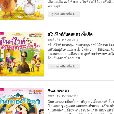
เป็ด แต่เป็น หงส์ ที่งดงาม ในที่สุดก็ได้ยอมรับตัว
ความสุข
ดูรายละเอียดเพิ่มเติม
สโนว์ไวท์กับคนแคระทั้งเจ็ด
รหัสสินค้า : P-YOU-0912
สโนว์ไวท์ เจ้าหญิงแสนสวยถูก ราชินีใจร้าย อิจฉ
หนีไปอยู่กับคนแคระทั้งเจ็ดในป่า ราชินีปลอมต
กินจนเธอสลบเหมือนตาย สุดท้ายเจ้าชายช่วยให้ฟื
ด้วยกันอย่างมีความสุข
ดูรายละเอียดเพิ่มเติม
ซินเดอเรลลา
รหัสสินค้า : P-YOU-0913
ซินเดอเรลลาเป็นเด็กสาวที่ถูกแม่เลี้ยงและพี่เลี้
บ้านหนัก ๆ อยู่เสมอ แม้เธอจะลำบาก แต่ยังคงม
วันหนึ่งมีงานเลี้ยงที่พระราชวัง นางฟ้าแม่ทูนหัว