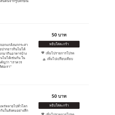
ดสินคนจากรูปลักษณ์
50 บาท
หยิบใส่ตะกร้า
จิ้งจอกแกล้งนกกระสา
อยปากยาวกินไม่ได้
เพิ่มไปรายการโปรด
จอกมากินอาหารบ้าง
ินไม่ได้เช่นกัน ใน
เพิ่มไปเปรียบเทียบ
สำคัญว่า "เราควร
ติต่อเรา"
50 บาท
หยิบใส่ตะกร้า
่แพร่หลายไปทั่วโลก
มกันในสังคมอย่างลึก
เพิ่มไปรายการโปรด