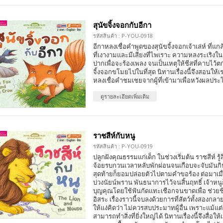
สุนัขจิ้งจอกกับอีกา
รหัสสินค้า : P-YOU-0918
อีกาหลงเชื่อคำพูดของสุนัขจิ้งจอกเจ้าเล่ห์ ที่แก
ที่เงางามและมีเสียงที่ไพเราะ ความหลงระเริงใ
ปากเพื่อจะร้องเพลง จนเป็นเหตุให้ชีสที่คาบไว้
จิ้งจอกขโมยไปในที่สุด นิทานเรื่องนี้จึงสอนให้
หลงเชื่อคำชมเชยจากผู้ที่เข้ามาเพื่อหวังผลป
ดูรายละเอียดเพิ่มเติม
ราชสีห์กับหนู
รหัสสินค้า : P-YOU-0919
ปลูกฝังคุณธรรมแก่เด็ก ในช่วงเริ่มต้น ราชสีห์ รู้ส
จ้อยรบกวนเวลาหลับพักผ่อนจนเกือบจะจับมันกิ
สุดท้ายก็ยอมปล่อยตัวไปตามคำขอร้อง ต่อมาเมื่
บ่วงนัยน์พราน พันธนาการไว้จนสิ้นฤทธิ์ เจ้าห
บุญคุณโดยใช้ฟันกัดแทะเชือกจนขาดเพื่อ ช่วยชีว
อิสระ เรื่องราวนี้จบลงด้วยการที่สัตว์ทั้งสองกลา
ให้แง่คิดว่า ไม่ควรสบประมาทผู้อื่น เพราะแม้แต่เพ
สามารถทำสิ่งที่ยิ่งใหญ่ได้ นิทานเรื่องนี้จึงสื่อ