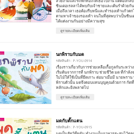
สวยงามและรถฟักทองให้เธอไปงาน แต่ต้องกลับก่อ
ซินเดอเรลลาได้พบกับเจ้าชายและเต้นรำด้วยกัน
เมื่อถึงเวลา เธอต้องรีบหนีและทำรองเท้าแก้วตก
ตามหาเจ้าของรองเท้า จนในที่สุดพบว่าเป็นซินเ
ได้แต่งงานกันอย่างมีความสุข
ดูรายละเอียดเพิ่มเติม
นกพิราบกับมด
รหัสสินค้า : P-YOU-0914
เรื่องราวเกี่ยวกับการช่วยเหลือเกื้อกูลกันระหว่า
เริ่มต้นจากการที่ นกพิราบ ช่วยชีวิต มด ที่กำ
ใบไม้ให้ใช้เป็นที่ยึดเกาะ ต่อมาเมื่อมี นายพร
พิราบตัวนั้น มดจึงตอบแทนบุญคุณด้วยการ กัดที่
หลักและยิงพลาดไป
ดูรายละเอียดเพิ่มเติม
มดกับตั๊กแตน
รหัสสินค้า : P-YOU-0915
มดเป็นสัตว์ที่ขยัน ทำงานเก็บอาหารสะสมไว้ต