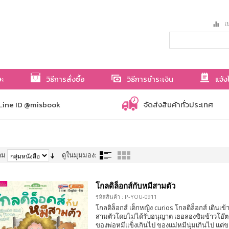
เป
ษะ
วิธีการสั่งซื้อ
วิธีการชำระเงิน
แจ้ง
Line ID @misbook
จัดส่งสินค้าทั่วประเทศ
าม
ดูในมุมมอง:
โกลดิล็อกส์กับหมีสามตัว
รหัสสินค้า : P-YOU-0911
โกลดิล็อกส์ เด็กหญิง curios โกลดิล็อกส์ เดินเ
สามตัวโดยไม่ได้รับอนุญาต เธอลองชิมข้าวโอ๊ต
ของพ่อหมีแข็งเกินไป ของแม่หมีนุ่มเกินไป แต่ข