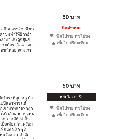
50 บาท
สินค้าหมด
ล้งเยินยอว่าอีกามีขน
นคำชมทำให้อีกาอ้า
เพิ่มไปรายการโปรด
ตกลงมาและถูกสุนัข
เพิ่มไปเปรียบเทียบ
เราระมัดระวังและอย่า
ระโยชน์หลอกลวงเรา
50 บาท
หยิบใส่ตะกร้า
ึกโกรธที่ถูก หนู ตัว
นเป็นอาหาร แต่
เพิ่มไปรายการโปรด
อเจ้าป่าพลาดท่าถูก
นูก็ได้กลับมาตอบแทน
เพิ่มไปเปรียบเทียบ
ิต ราชสีห์ให้เป็น
ยเป็นเพื่อนกัน พร้อม
ื่อนตัวเล็ก ๆ ก็
ให้เห็นถึงความสำคัญ