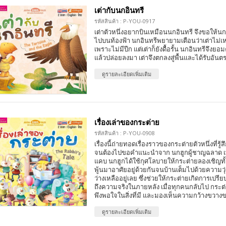
เต่ากับนกอินทรี
รหัสสินค้า : P-YOU-0917
เต่าตัวหนึ่งอยากบินเหมือนนกอินทรี จึงขอให้นก
ไปบนท้องฟ้า นกอินทรีพยายามเตือนว่าเต่าไม่เ
เพราะไม่มีปีก แต่เต่าก็ยังดื้อรั้น นกอินทรีจึงย
แล้วปล่อยลงมา เต่าจึงตกลงสู่พื้นและได้รับอันต
ดูรายละเอียดเพิ่มเติม
เรื่องเล่าของกระต่าย
รหัสสินค้า : P-YOU-0908
เรื่องนี้ถ่ายทอดเรื่องราวของกระต่ายตัวหนึ่งที่รู้ส
จนต้องไปขอคำแนะนำจาก นกฮูกผู้ชาญฉลาด เพื
แคบ นกฮูกได้ใช้กุศโลบายให้กระต่ายลองเชิญทั
พู้นมาอาศัยอยู่ด้วยกันจนบ้านเต็มไปด้วยความวุ่น
ว่างเหลืออยู่เลย ซึ่งช่วยให้กระต่ายเกิดการเปร
ถึงความจริงในภายหลัง เมื่อทุกคนกลับไป กระต่ายจ
พึงพอใจในสิ่งที่มี และมองเห็นความกว้างขวางขอ
ดูรายละเอียดเพิ่มเติม