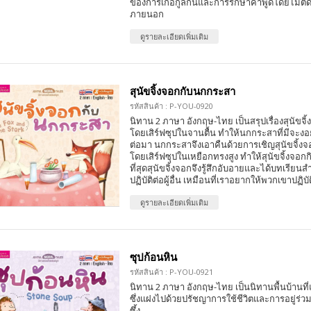
ของการเกื้อกูลกันและการรักษาคำพูดโดยไม่ตั
ภายนอก
ดูรายละเอียดเพิ่มเติม
สุนัขจิ้งจอกกับนกกระสา
รหัสสินค้า : P-YOU-0920
นิทาน 2 ภาษา อังกฤษ-ไทย เป็นสรุปเรื่องสุนัข
โดยเสิร์ฟซุปในจานตื้น ทำให้นกกระสาที่มีจะง
ต่อมา นกกระสาจึงเอาคืนด้วยการเชิญสุนัขจิ้ง
โดยเสิร์ฟซุปในเหยือกทรงสูง ทำให้สุนัขจิ้งจอกก
ที่สุดสุนัขจิ้งจอกจึงรู้สึกอับอายและได้บทเรียน
ปฏิบัติต่อผู้อื่น เหมือนที่เราอยากให้พวกเขาปฏิบั
ดูรายละเอียดเพิ่มเติม
ซุปก้อนหิน
รหัสสินค้า : P-YOU-0921
นิทาน 2 ภาษา อังกฤษ-ไทย เป็นนิทานพื้นบ้านที
ซึ่งแฝงไปด้วยปรัชญาการใช้ชีวิตและการอยู่ร่ว
ซึ้ง