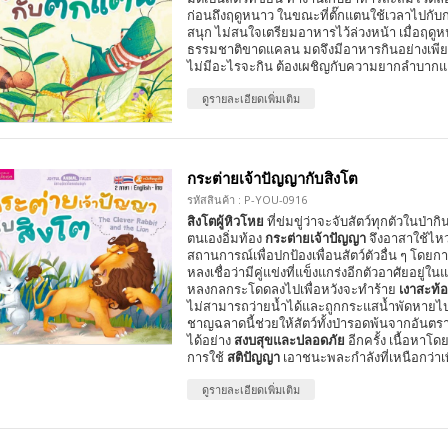
ก่อนถึงฤดูหนาว ในขณะที่ตั๊กแตนใช้เวลาไปกับ
สนุก ไม่สนใจเตรียมอาหารไว้ล่วงหน้า เมื่อฤด
ธรรมชาติขาดแคลน มดจึงมีอาหารกินอย่างเพียง
ไม่มีอะไรจะกิน ต้องเผชิญกับความยากลำบาก
ดูรายละเอียดเพิ่มเติม
กระต่ายเจ้าปัญญากับสิงโต
รหัสสินค้า : P-YOU-0916
สิงโตผู้หิวโหย
ที่ข่มขู่ว่าจะจับสัตว์ทุกตัวในป่าก
ตนเองอิ่มท้อง
กระต่ายเจ้าปัญญา
จึงอาสาใช้ไหว
สถานการณ์เพื่อปกป้องเพื่อนสัตว์ตัวอื่น ๆ โดย
หลงเชื่อว่ามีคู่แข่งที่แข็งแกร่งอีกตัวอาศัยอยู่ในแ
หลงกลกระโดดลงไปเพื่อหวังจะทำร้าย
เงาสะท้
ไม่สามารถว่ายน้ำได้และถูกกระแสน้ำพัดหายไปใ
ชาญฉลาดนี้ช่วยให้สัตว์ทั้งป่ารอดพ้นจากอันตร
ได้อย่าง
สงบสุขและปลอดภัย
อีกครั้ง เนื้อหาโดย
การใช้
สติปัญญา
เอาชนะพละกำลังที่เหนือกว่าเ
ดูรายละเอียดเพิ่มเติม