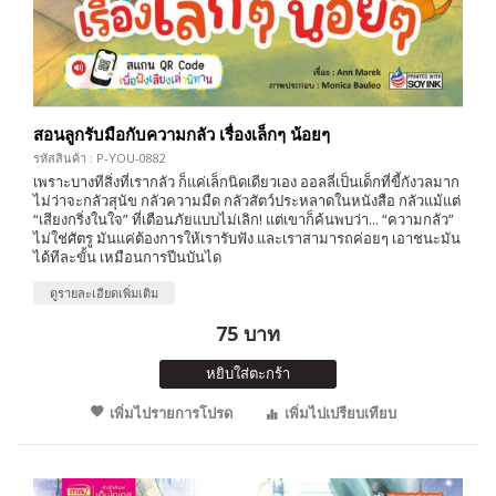
สอนลูกรับมือกับความกลัว เรื่องเล็กๆ น้อยๆ
รหัสสินค้า : P-YOU-0882
เพราะบางทีสิ่งที่เรากลัว ก็แค่เล็กนิดเดียวเอง ออลลี่เป็นเด็กที่ขี้กังวลมาก
ไม่ว่าจะกลัวสุนัข กลัวความมืด กลัวสัตว์ประหลาดในหนังสือ กลัวแม้แต่
“เสียงกริ่งในใจ” ที่เตือนภัยแบบไม่เลิก! แต่เขาก็ค้นพบว่า... “ความกลัว”
ไม่ใช่ศัตรู มันแค่ต้องการให้เรารับฟัง และเราสามารถค่อยๆ เอาชนะมัน
ได้ทีละขั้น เหมือนการปีนบันได
ดูรายละเอียดเพิ่มเติม
75 บาท
หยิบใส่ตะกร้า
เพิ่มไปรายการโปรด
เพิ่มไปเปรียบเทียบ