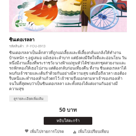
ซินเดอเรลลา
รหัสสินค้า : P-YOU-0913
ซินเดอเรลลาเป็นเด็กสาวที่ถูกแม่เลี้ยงและพี่เลี้ยงกลั่นแกล้งให้ทำงาน
บ้านหนัก ๆ อยู่เสมอ แม้เธอจะลำบาก แต่ยังคงมีจิตใจดีและอ่อนโยน วัน
หนึ่งมีงานเลี้ยงที่พระราชวัง นางฟ้าแม่ทูนหัวได้ช่วยเสกชุดสวยงามและ
รถฟักทองให้เธอไปงาน แต่ต้องกลับก่อนเที่ยงคืน ที่งาน ซินเดอเรลลาได้
พบกับเจ้าชายและเต้นรำด้วยกันอย่างมีความสุข แต่เมื่อถึงเวลา เธอต้อง
รีบหนีและทำรองเท้าแก้วตกไว้ เจ้าชายจึงออกตามหาเจ้าของรองเท้า
จนในที่สุดพบว่าเป็นซินเดอเรลลา และทั้งสองได้แต่งงานกันอย่างมี
ความสุข
ดูรายละเอียดเพิ่มเติม
50 บาท
หยิบใส่ตะกร้า
เพิ่มไปรายการโปรด
เพิ่มไปเปรียบเทียบ