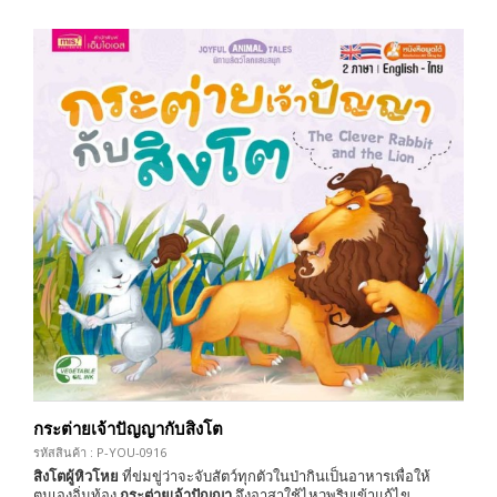
กระต่ายเจ้าปัญญากับสิงโต
รหัสสินค้า : P-YOU-0916
สิงโตผู้หิวโหย
ที่ข่มขู่ว่าจะจับสัตว์ทุกตัวในป่ากินเป็นอาหารเพื่อให้
ตนเองอิ่มท้อง
กระต่ายเจ้าปัญญา
จึงอาสาใช้ไหวพริบเข้าแก้ไข