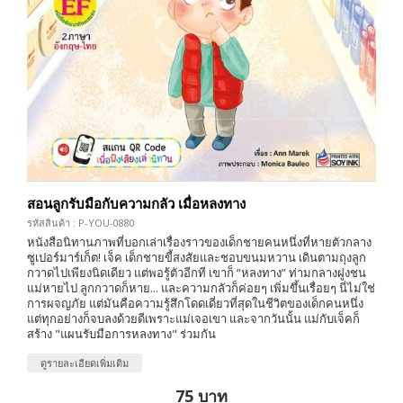
สอนลูกรับมือกับความกลัว เมื่อหลงทาง
รหัสสินค้า : P-YOU-0880
หนังสือนิทานภาพที่บอกเล่าเรื่องราวของเด็กชายคนหนึ่งที่หายตัวกลาง
ซูเปอร์มาร์เก็ต! เจ็ค เด็กชายขี้สงสัยและชอบขนมหวาน เดินตามถุงลูก
กวาดไปเพียงนิดเดียว แต่พอรู้ตัวอีกที เขาก็ “หลงทาง” ท่ามกลางฝูงชน
แม่หายไป ลูกกวาดก็หาย... และความกลัวก็ค่อยๆ เพิ่มขึ้นเรื่อยๆ นี่ไม่ใช่
การผจญภัย แต่มันคือความรู้สึกโดดเดี่ยวที่สุดในชีวิตของเด็กคนหนึ่ง
แต่ทุกอย่างก็จบลงด้วยดีเพราะแม่เจอเขา และจากวันนั้น แม่กับเจ็คก็
สร้าง "แผนรับมือการหลงทาง" ร่วมกัน
ดูรายละเอียดเพิ่มเติม
75 บาท