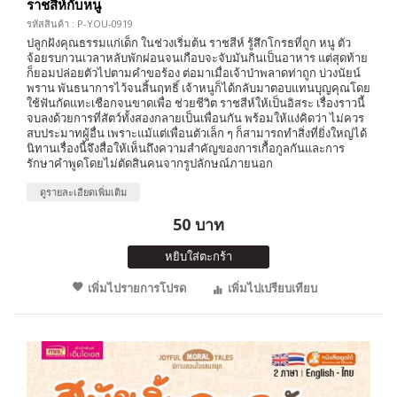
ราชสีห์กับหนู
รหัสสินค้า : P-YOU-0919
ปลูกฝังคุณธรรมแก่เด็ก ในช่วงเริ่มต้น ราชสีห์ รู้สึกโกรธที่ถูก หนู ตัว
จ้อยรบกวนเวลาหลับพักผ่อนจนเกือบจะจับมันกินเป็นอาหาร แต่สุดท้าย
ก็ยอมปล่อยตัวไปตามคำขอร้อง ต่อมาเมื่อเจ้าป่าพลาดท่าถูก บ่วงนัยน์
พราน พันธนาการไว้จนสิ้นฤทธิ์ เจ้าหนูก็ได้กลับมาตอบแทนบุญคุณโดย
ใช้ฟันกัดแทะเชือกจนขาดเพื่อ ช่วยชีวิต ราชสีห์ให้เป็นอิสระ เรื่องราวนี้
จบลงด้วยการที่สัตว์ทั้งสองกลายเป็นเพื่อนกัน พร้อมให้แง่คิดว่า ไม่ควร
สบประมาทผู้อื่น เพราะแม้แต่เพื่อนตัวเล็ก ๆ ก็สามารถทำสิ่งที่ยิ่งใหญ่ได้
นิทานเรื่องนี้จึงสื่อให้เห็นถึงความสำคัญของการเกื้อกูลกันและการ
รักษาคำพูดโดยไม่ตัดสินคนจากรูปลักษณ์ภายนอก
ดูรายละเอียดเพิ่มเติม
50 บาท
หยิบใส่ตะกร้า
เพิ่มไปรายการโปรด
เพิ่มไปเปรียบเทียบ