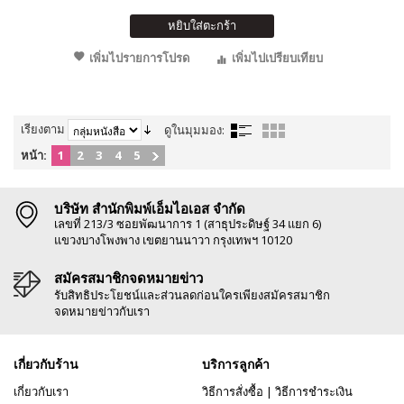
หยิบใส่ตะกร้า
เพิ่มไปรายการโปรด
เพิ่มไปเปรียบเทียบ
เรียงตาม
ดูในมุมมอง:
หน้า:
1
2
3
4
5
บริษัท สำนักพิมพ์เอ็มไอเอส จำกัด
เลขที่ 213/3 ซอยพัฒนาการ 1 (สาธุประดิษฐ์ 34 แยก 6)
แขวงบางโพงพาง เขตยานนาวา กรุงเทพฯ 10120
สมัครสมาชิกจดหมายข่าว
รับสิทธิประโยชน์และส่วนลดก่อนใครเพียงสมัครสมาชิก
จดหมายข่าวกับเรา
เกี่ยวกับร้าน
บริการลูกค้า
เกี่ยวกับเรา
วิธีการสั่งซื้อ
|
วิธีการชำระเงิน