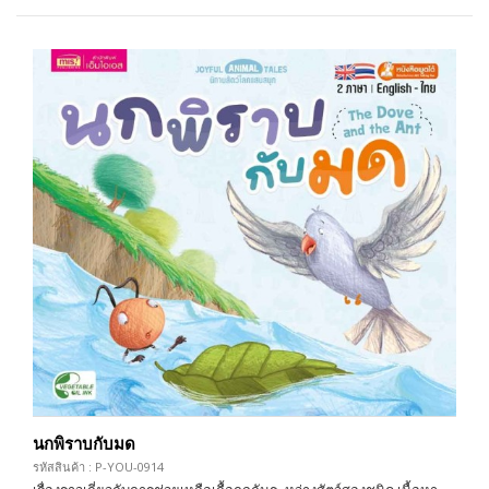
นกพิราบกับมด
รหัสสินค้า : P-YOU-0914