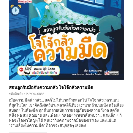
สอนลูกรับมือกับความกลัว โจโจ้กลัวความมืด
รหัสสินค้า : P-YOU-0883
เมื่อความมืดน่ากลัว... แต่ก็ไม่ได้น่ากลัวตลอดไป โจโจกลัวเวลานอน
ที่สุดในโลก เขาคิดถึงสัตว์ประหลาดใต้เตียง เงาน่ากลัวบนผนัง หรือเสียง
แปลกๆ ในห้องมืด ทุกคืนกลายเป็นการผจญภัยของความกังวล แต่วัน
หนึ่ง พ่อ แม่ คุณยาย และเพื่อนๆ ก็ค่อยๆ พาเขาค้นพบว่า... แสงเล็ก ๆ ก็
พอจะไล่เงาใหญ่ๆ ได้ หุ่นเงาก็แค่ภาพจากมือของเราเอง และแม้แต่
“งานเลี้ยงในความมืด” ก็อาจจะสนุกสุดๆ เลยล่ะ!