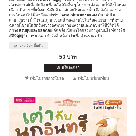
สถานการณ์เพื่อปกป้องเพื่อนสัตว์ตัวอื่น ๆ โดยการล่อหลอกให้สิงโตหลง
เชื่อว่ามีคู่แข่งที่แข็งแกร่งอีกตัวอาศัยอยู่ในแหล่งน้ำ เมื่อสิงโตหลงกล
กระโดดลงไปเพื่อหวังจะทำร้าย
เงาสะท้อนของตนเอง
มันกลับไม่
สามารถว่ายน้ำได้และถูกกระแสน้ำพัดหายไปในที่สุด แผนการที่ชาญ
ฉลาดนี้ช่วยให้สัตว์ทั้งป่ารอดพ้นจากอันตรายและกลับมาใช้ชีวิตได้
อย่าง
สงบสุขและปลอดภัย
อีกครั้ง เนื้อหาโดยรวมจึงมุ่งเน้นไปที่การใช้
สติปัญญา
เอาชนะพละกำลังที่เหนือกว่าเพื่อส่วนรวมครับ
ดูรายละเอียดเพิ่มเติม
50 บาท
หยิบใส่ตะกร้า
เพิ่มไปรายการโปรด
เพิ่มไปเปรียบเทียบ