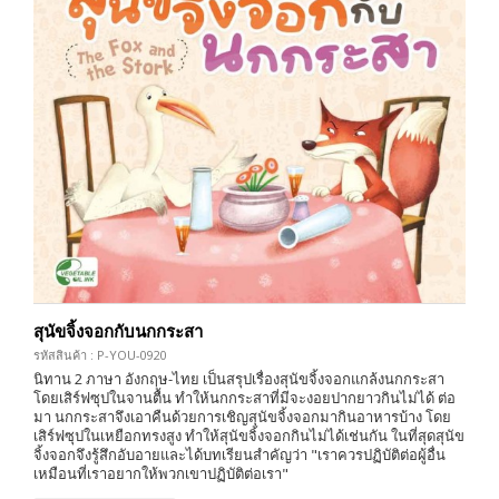
สุนัขจิ้งจอกกับนกกระสา
รหัสสินค้า : P-YOU-0920
นิทาน 2 ภาษา อังกฤษ-ไทย เป็นสรุปเรื่องสุนัขจิ้งจอกแกล้งนกกระสา
โดยเสิร์ฟซุปในจานตื้น ทำให้นกกระสาที่มีจะงอยปากยาวกินไม่ได้ ต่อ
มา นกกระสาจึงเอาคืนด้วยการเชิญสุนัขจิ้งจอกมากินอาหารบ้าง โดย
เสิร์ฟซุปในเหยือกทรงสูง ทำให้สุนัขจิ้งจอกกินไม่ได้เช่นกัน ในที่สุดสุนัข
จิ้งจอกจึงรู้สึกอับอายและได้บทเรียนสำคัญว่า "เราควรปฏิบัติต่อผู้อื่น
เหมือนที่เราอยากให้พวกเขาปฏิบัติต่อเรา"