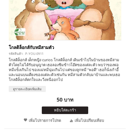
โกลดิล็อกส์กับหมีสามตัว
รหัสสินค้า : P-YOU-0911
โกลดิล็อกส์ เด็กหญิง curios โกลดิล็อกส์ เดินเข้าไปในบ้านของหมีสาม
ตัวโดยไม่ได้รับอนุญาต เธอลองชิมข้าวโอ๊ตของแต่ละตัว พบว่าของพ่อ
หมีแข็งเกินไป ของแม่หมีนุ่มเกินไป แต่ของลูกหมี “พอดี” เธอก็นั่งเก้าอี้
และนอนบนเตียงของแต่ละตัวเช่นกัน หมีสามตัวกลับมาบ้านและพบเธอ
โกลดิล็อกส์ตกใจและวิ่งหนีออกไป
ดูรายละเอียดเพิ่มเติม
50 บาท
หยิบใส่ตะกร้า
เพิ่มไปรายการโปรด
เพิ่มไปเปรียบเทียบ