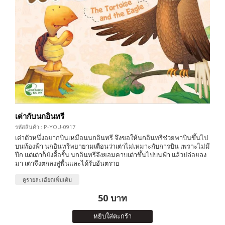
เต่ากับนกอินทรี
รหัสสินค้า : P-YOU-0917
เต่าตัวหนึ่งอยากบินเหมือนนกอินทรี จึงขอให้นกอินทรีช่วยพาบินขึ้นไป
บนท้องฟ้า นกอินทรีพยายามเตือนว่าเต่าไม่เหมาะกับการบิน เพราะไม่มี
ปีก แต่เต่าก็ยังดื้อรั้น นกอินทรีจึงยอมคาบเต่าขึ้นไปบนฟ้า แล้วปล่อยลง
มา เต่าจึงตกลงสู่พื้นและได้รับอันตราย
ดูรายละเอียดเพิ่มเติม
50 บาท
หยิบใส่ตะกร้า