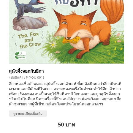
สุนัขจิ้งจอกกับอีกา
รหัสสินค้า : P-YOU-0918
อีกาหลงเชื่อคำพูดของสุนัขจิ้งจอกเจ้าเล่ห์ ที่แกล้งเยินยอว่าอีกามีขนที่
เงางามและมีเสียงที่ไพเราะ ความหลงระเริงในคำชมทำให้อีกาอ้าปาก
เพื่อจะร้องเพลง จนเป็นเหตุให้ชีสที่คาบไว้ตกลงมาและถูกสุนัขจิ้งจอก
ขโมยไปในที่สุด นิทานเรื่องนี้จึงสอนให้เราระมัดระวังและอย่าหลงเชื่อ
คำชมเชยจากผู้ที่เข้ามาเพื่อหวังผลประโยชน์หลอกลวงเรา
ดูรายละเอียดเพิ่มเติม
50 บาท