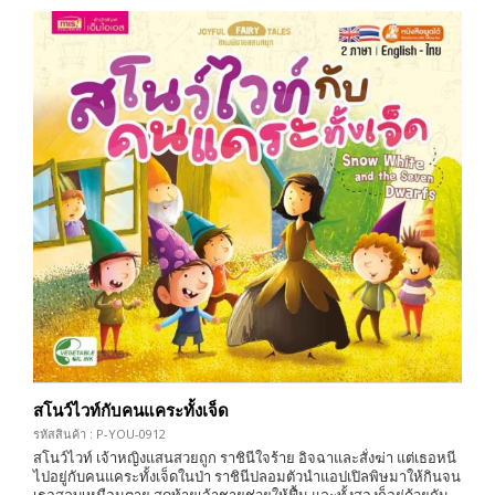
สโนว์ไวท์กับคนแคระทั้งเจ็ด
รหัสสินค้า : P-YOU-0912
สโนว์ไวท์ เจ้าหญิงแสนสวยถูก ราชินีใจร้าย อิจฉาและสั่งฆ่า แต่เธอหนี
ไปอยู่กับคนแคระทั้งเจ็ดในป่า ราชินีปลอมตัวนำแอปเปิลพิษมาให้กินจน
เธอสลบเหมือนตาย สุดท้ายเจ้าชายช่วยให้ฟื้น และทั้งสองก็อยู่ด้วยกัน